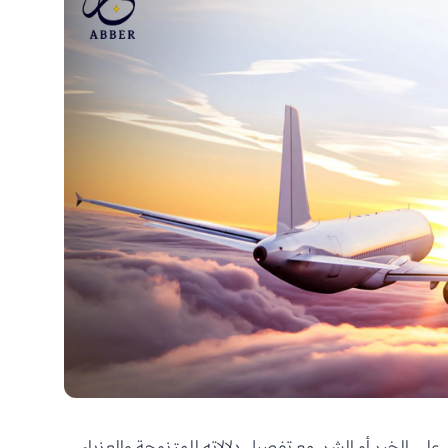
على الخير أم الشر، مع تفصيل دلالاته للمتزوجة والعزباء،