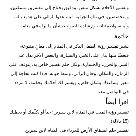
وتفسير الأحلام بشكل متقن، ودقيق يحتاج إلى مفسرين متمكنين،
ومتخصصين، في تلك الجزئية، ليساعدوا الرائي على هدوء باله،
وأمنه، واطمئنانه، وإرشاده للصواب بشأن ما يراه في منامه.
خاتمة
يشير تفسير رؤية الطفل الذكر في المنام إلى معانٍ متنوعة،
فبعضًا منها يدل على الخير، والبشارة، والبعض الآخر يدل على
الشر، والحزن، والخسارة، ولكل حلم تفسير خاص به، يتوقف على
الزمان، والمكان، وحال الرائي، ونمط حياته، فإذا كنت بحاجة إلى
معبر يساعدك بشكل خاص، ويفسر لك أحلامك بحكمة، لا تتردد
في التواصل معنا.
اقرأ أيضاً
تفسير رؤية الميت في المنام لابن سيرين: حياً أو يكلّمك أو يعطيك
(15 دلالة)
تفسير حلم انشقاق الأرض للعزباء في المنام لابن سيرين