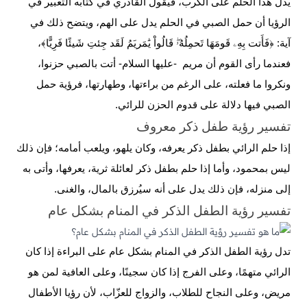
يدل هذا الحلم على الكرب، فيقول القادري في كتابه التعبير في
الرؤيا أن حمل الصبي في الحلم يدل على الهم، ويتضح ذلك في
آية: ﴿فَأَتت بِهِۦ قَومَهَا تَحمِلُهُۥۖ قَالُواْ يَٰمَريَمُ لَقَد جِئتِ شَيئًا فَرِيًّا﴾،
فعندما رأى القوم أن مريم -عليها السلام- أتت بالصبي حزنوا،
ونكروا ما فعلته، على الرغم من براءتها، وطهارتها، فرؤية حمل
الصبي فيها دلالة على قدوم الحزن للرائي.
تفسير رؤية طفل ذكر معروف
إذا حلم الرائي بطفل ذكر يعرفه، وكان يلهو، ويلعب أمامه؛ فإن ذلك
ليس بمحمود، وأما إذا حلم بطفل ذكر لعائلة ثرية، يعرفها، وأتى به
إلى منزله، فإن ذلك يدل على أنه سيُرزق بالمال، والغنى.
تفسير رؤية الطفل الذكر في المنام بشكل عام
تدل رؤية الطفل الذكر في المنام بشكل عام على البراءة إذا كان
الرائي متهمًا، وعلى الفرج إذا كان سجينًا، وعلى العافية لمن هو
مريض، وعلى
النجاح
للطلاب، والزواج للعزّاب، لأن رؤيا
الأطفال