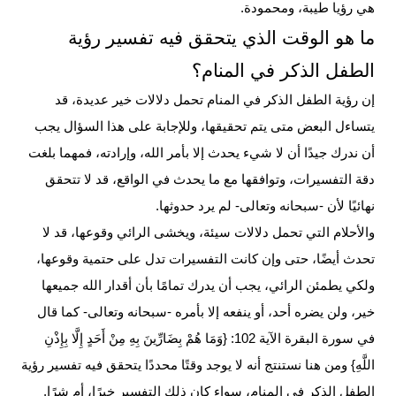
هي رؤيا طيبة، ومحمودة.
ما هو الوقت الذي يتحقق فيه تفسير رؤية
الطفل الذكر في المنام؟
إن رؤية الطفل الذكر في المنام تحمل دلالات خير عديدة، قد
يتساءل البعض متى يتم تحقيقها، وللإجابة على هذا السؤال يجب
أن ندرك جيدًا أن لا شيء يحدث إلا بأمر الله، وإرادته، فمهما بلغت
دقة التفسيرات، وتوافقها مع ما يحدث في الواقع، قد لا تتحقق
نهائيًا لأن -سبحانه وتعالى- لم يرد حدوثها.
والأحلام التي تحمل دلالات سيئة، ويخشى الرائي وقوعها، قد لا
تحدث أيضًا، حتى وإن كانت التفسيرات تدل على حتمية وقوعها،
ولكي يطمئن الرائي، يجب أن يدرك تمامًا بأن أقدار الله جميعها
خير، ولن يضره أحد، أو ينفعه إلا بأمره -سبحانه وتعالى- كما قال
في سورة
البقرة
الآية 102: {وَمَا هُمْ بِضَارِّينَ بِهِ مِنْ أَحَدٍ إِلَّا بِإِذْنِ
اللَّهِ} ومن هنا نستنتج أنه لا يوجد وقتًا محددًا يتحقق فيه تفسير رؤية
الطفل الذكر في المنام، سواء كان ذلك التفسير خيرًا، أم شرًا.