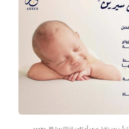
بشّر بمستقبل مبهر أو تكون إنذارًا بمشاكل وهموم،