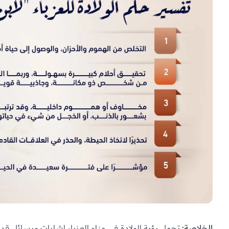
الخلاصة:
تحمل رؤية
الولادة
في منام العزباء إشارات ورسائل قد ت