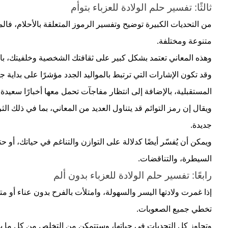
ثالثًا: تفسير حلم الولادة للعزباء بتوأم
من التحديات الكبيرة توضيح وتفسير الرموز المتعلقة بالأحلام، فالم
متنوعة ومختلفة.
وهذه المعاني تعتمد بشكل كبير على ثقافتك الشخصية وخلفيتك، بالإ
وقد تكون الإشارات التي ترتبط بالمواليد الجدد مؤشرًا على بداية ج
المستقبلية، بالإضافة إلى انتظار مفاجآت تحمل معها أخبارًا سعيدة 
ويقال إن رمز التوائم قد يتناول العديد من المعاني، بما في ذلك الث
جديدة.
ويمكن أن يُفسّر أيضًا كدلالة على التوازن والتناغم في حياتك، أ
السيطرة، والتناقضات.
رابعًا: تفسير حلم الولادة للعزباء بدون ألم
إذا غمرت ولادتها اليسر والسهولة، وامتلأت بالفرح بدون عناء أو مت
تخطي جميع الصعوبات.
وتجاوز كل التحديات في حياتها، وستتمكن من التخلص من كل ما يعو