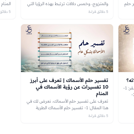
بطة به: 1- تفسير حلم
والمتزوج، وخمس دلالات ترتبط بهذه الرؤيا التي
المنام
م 2- تفسير
تبشر في معظم الأحيان بالخير، من موقع عَبّر.
حسناء 
5 دقائق قراءة
5 دقائق قراءة
ر في البحر للمتزوجة 3- تفسير
حر للحامل 4- تفسير
الديون.
ته؟
تفسير حلم الأسماك | تعرف على أبرز
10 تفسيرات عن رؤية الأسماك في
تعرف على أبرز ما جاء في تفسير حلم الصقر: 1-
المنام
بشرى بولادة الذكر -إن شاء الله- للحامل. 2-
حصول الزوج على منصب عالي وشأن رفيع. 3-
تعرف على تفسير حلم الأسماك، نعرض لك في
ته.
هذا المقال: 1- تفسير حلم الأسماك الطرية
جوم
الكبيرة. 2- تفسير حلم الحوت. 3- تفسير حلم
5 دقائق قراءة
صيد الأسماك من البر، أو الماء الكدر. 4- تفسير
حلم السمك المشوي، والمقلي.