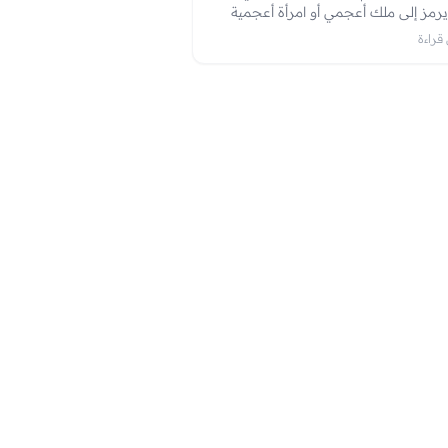
 يرمز إلى ملك أعجمي أو امرأة أعجمية
وذات مال النجاح في الحياة العملية،
والزوجية. الحصول على الأموال. الحظ الجيد.