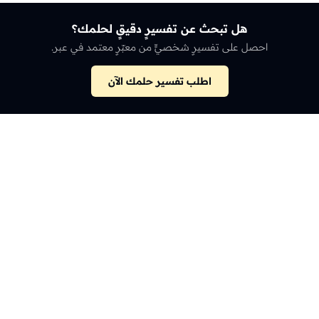
هل تبحث عن تفسيرٍ دقيقٍ لحلمك؟
احصل على تفسيرٍ شخصيٍّ من معبّرٍ معتمد في عبر.
اطلب تفسير حلمك الآن