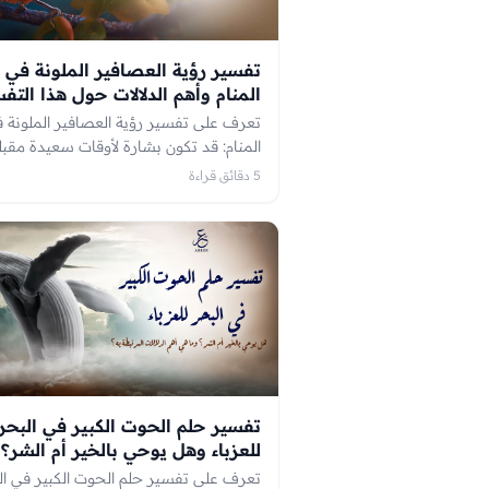
تفسير رؤية العصافير الملونة في
المنام وأهم الدلالات حول هذا التف
تعرف على تفسير رؤية العصافير الملونة 
المنام: قد تكون بشارة لأوقات سعيدة مقبل
مليئة بالتجارب الجديدة والتغييرات الإيجابي
5 دقائق قراءة
فالعصفور الملون لا يقتصر على لون واحد، 
يرمز إلى الاختلاف والتعدد، وهو ما ينعكس
الحياة التي قد تصبح أكثر إشراقًا وتناغمًا.
تفسير حلم الحوت الكبير في البحر
للعزباء وهل يوحي بالخير أم الشر؟
تعرف على تفسير حلم الحوت الكبير في ال