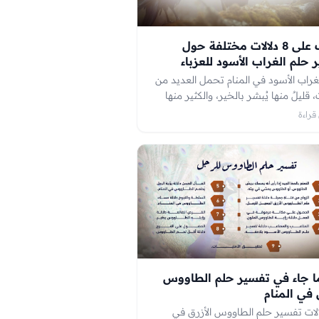
تعرف على 8 دلالات مختلفة حول
 حلم الغراب الأسود للعزباء
لغراب الأسود في المنام تحمل العديد من
ت، قليلٌ منها يُبشر بالخير، والكثير منها
بحدوث بعض الأمور السيئة، لذا فحينما
تاة البِكر مثل هذه الرؤيا، تستيقظ وهي
ي قلبها نوعًا من الخوف، والقلق،
 ما تبحث عن تفسير حلم الغراب الأسود
ء، وهو ما نتحدث عنه باستفاضة في هذا
ا جاء في تفسير حلم الطاووس
 في المنام
الات تفسير حلم الطاووس الأزرق في