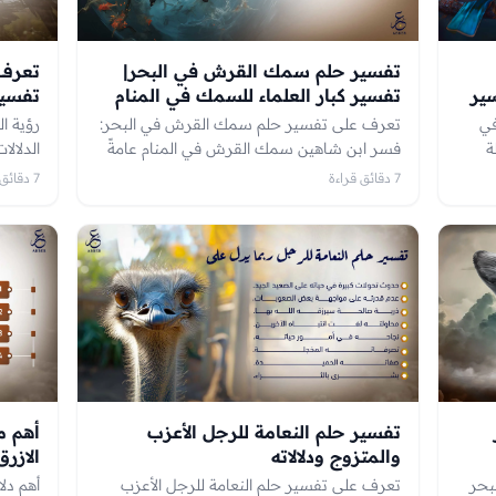
تفسير حلم سمك القرش في البحر|
سير
تفسير كبار العلماء للسمك في المنام
تفسير
في
تعرف على تفسير حلم سمك القرش في البحر:
رؤية ا
ة
فسر ابن شاهين سمك القرش في المنام عامةً
الدلالا
ة؛
أن الكبير منها غنيمة وخير، والصغير هموم
يُنذر 
7 دقائق قراءة
7 دقائق قراءة
وإنما
ومشاكل، أما في حالة اجتماع الكبار والصغار في
ترى الف
 على
الرؤيا فإنه يدل على مال يُرزق به الرائي.
تحمل ف
وسرعان
للعزبا
تفسير حلم النعامة للرجل الأعزب
أهم م
والمتزوج ودلالاته
الازرق
بحر
تعرف على تفسير حلم النعامة للرجل الأعزب
أهم دل