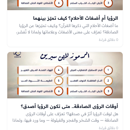
الرؤيا أم أضغاث الأحلام؟ كيف تميّز بينهما
ما أضغاث الأحلام التي ذكرها القرآن؟ وكيف تميّزها عن الرؤيا
الصادقة؟ تعرّف على معنى الأضغاث وعلاماتها ولماذا لا تُفسَّر،
مع أمثلةٍ توضّح الفرق.
0 دقائق قراءة
أوقات الرؤى الصادقة.. متى تكون الرؤيا أصدق؟
هل لوقت الرؤيا أثرٌ في صدقها؟ تعرّف على أوقات الرؤى
الصادقة — وقت السَّحَر والفجر والقيلولة — وما ورد فيها، ولماذا
لا يعني ذلك أن رؤى الأوقات الأخرى كاذبة.
0 دقائق قراءة