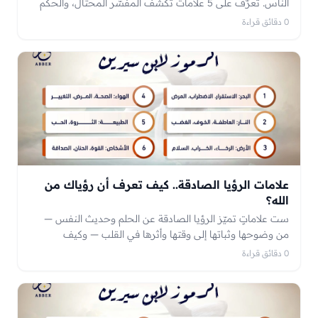
الناس. تعرّف على 5 علامات تكشف المفسّر المحتال، والحكم
الشرعي، وكيف تحمي نفسك ومالك وتختار تفسيرًا موثوقًا.
0 دقائق قراءة
علامات الرؤيا الصادقة.. كيف تعرف أن رؤياك من
الله؟
ست علاماتٍ تميّز الرؤيا الصادقة عن الحلم وحديث النفس —
من وضوحها وثباتها إلى وقتها وأثرها في القلب — وكيف
تتصرّف إذا ترجّح أنها رؤيا من الله.
0 دقائق قراءة