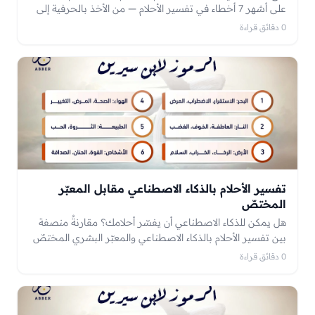
على أشهر 7 أخطاء في تفسير الأحلام — من الأخذ بالحرفية إلى
الجزم بالغيب — وكيف تتجنّبها لتقرأ منامك بوعي.
0 دقائق قراءة
تفسير الأحلام بالذكاء الاصطناعي مقابل المعبّر
المختصّ
هل يمكن للذكاء الاصطناعي أن يفسّر أحلامك؟ مقارنةٌ منصفة
بين تفسير الأحلام بالذكاء الاصطناعي والمعبّر البشري المختصّ
— مزايا كلٍّ وحدوده، ومتى تلجأ لأيّهما.
0 دقائق قراءة