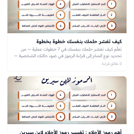
كيف تفسّر حلمك بنفسك خطوة بخطوة
تعلّم كيف تفسّر حلمك بنفسك في 7 خطوات عملية — من
تحديد نوع المنام إلى قراءة الرموز في ضوء حالتك الشخصية —
ومتى يكون الأفضل أن تستعين بمعبّر مختص.
0 دقائق قراءة
أهم رموز الأحلام : تفسير رموز الأحلام لابن سيرين