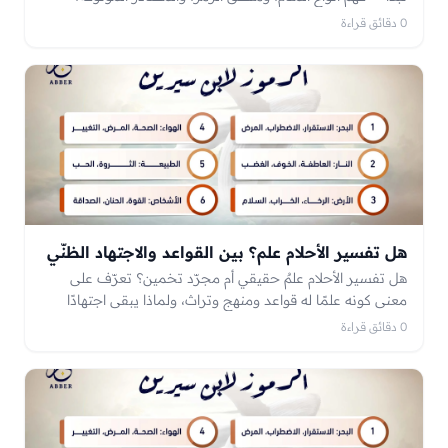
والتدرّب الواعي — وأخطاءً يقع فيها المبتدئ، ومتى تحتاج
0 دقائق قراءة
مختصًّا.
هل تفسير الأحلام علم؟ بين القواعد والاجتهاد الظنّي
هل تفسير الأحلام علمٌ حقيقي أم مجرّد تخمين؟ تعرّف على
معنى كونه علمًا له قواعد ومنهج وتراث، ولماذا يبقى اجتهادًا
ظنّيًّا لا يقينًا، والفرق الجوهري بينه وبين الكهانة.
0 دقائق قراءة