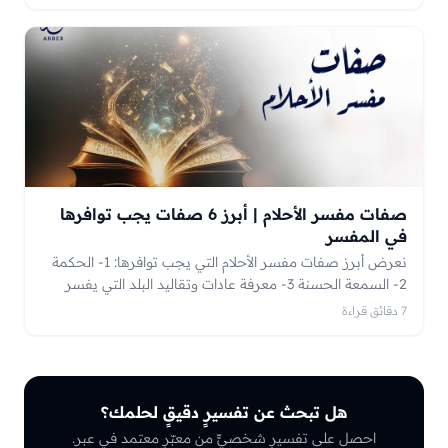
صفات مفسر الأحلام | أبرز 6 صفات يجب توافرها
في المفسر
نعرض أبرز صفات مفسر الأحلام التي يجب توافرها: 1- الحكمة
2- السمعة الحسنة 3- معرفة عادات وتقاليد البلد التي يفسر
فيها 4- العلم بالسحر والعين فتابع معنا
7 دقائق قراءة
هل تبحث عن تفسيرٍ دقيقٍ لحلمك؟
احصل على تفسيرٍ شخصيٍّ من معبّرٍ معتمد في عبر.