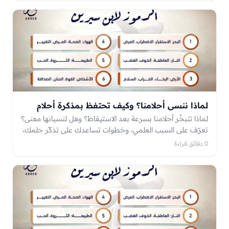
لماذا ننسى أحلامنا؟ وكيف تحتفظ بمذكرة أحلام
لماذا تتبخّر أحلامنا بسرعة بعد الاستيقاظ؟ وهل لنسيانها معنى؟
تعرّف على السبب العلمي، وخطوات تساعدك على تذكّر حلمك،
وكيف تكتب مذكرة أحلام تفيدك في التفسير.
0 دقائق قراءة