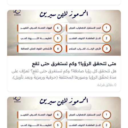
متى تتحقق الرؤيا؟ وكم تستغرق حتى تقع
هل تتحقق كل رؤيا صادقة؟ وكم تستغرق حتى تقع؟ تعرّف على
مدة تحقّق الرؤيا وصورها المختلفة (حرفية ورمزية وبعد تأويل)،
ولماذا تتأخّر بعضها، وماذا تفعل بعد رؤيا خير.
0 دقائق قراءة