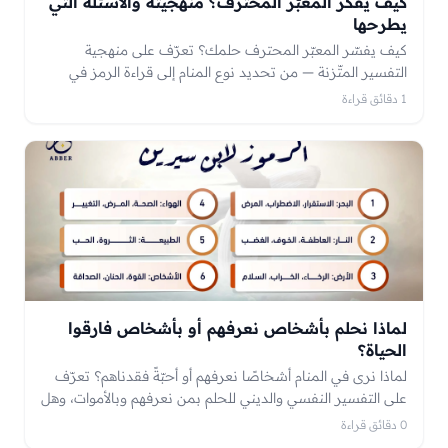
كيف يفكّر المعبّر المحترف؟ منهجيته والأسئلة التي
يطرحها
كيف يفسّر المعبّر المحترف حلمك؟ تعرّف على منهجية
التفسير المتّزنة — من تحديد نوع المنام إلى قراءة الرمز في
سياقه — والأسئلة التي يطرحها المعبّر قبل التأويل ولماذا تهمّ.
1 دقائق قراءة
لماذا نحلم بأشخاص نعرفهم أو بأشخاص فارقوا
الحياة؟
لماذا نرى في المنام أشخاصًا نعرفهم أو أحبّةً فقدناهم؟ تعرّف
على التفسير النفسي والديني للحلم بمن نعرفهم وبالأموات، وهل
يعني الحلم بشخصٍ أنه يفكّر فينا.
0 دقائق قراءة