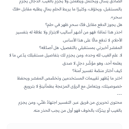
الصادق يسأل ويحتمل ويطمئن ولا يجزم بالغيب. الدجّال يجزم
بالمستقبل، ويخوّف، وكثيرًا ما يربط الحلم بمالٍ يطلبه مقابل «فكّ
سحر».
هل يجوز الدفع مقابل فكّ سحرٍ ظهر في حلم؟
احذر هذا تمامًا؛ فهو من أشهر أساليب الابتزاز ولا علاقة له بتفسير
الأحلام. لا تدفع مالًا على هذا الأساس.
المفسّر أخبرني بمستقبلي بالتفصيل، هل أصدّقه؟
لا. علم الغيب لله وحده، ومن يجزم لك بتفاصيل مستقبلك يدّعي ما لا
يعلمه أحد، وهو مؤشّر دجلٍ لا صدق.
كيف أختار منصّة تفسير آمنة؟
اختر ما يُظهر تقييمات المستخدمين وتخصّص المفسّر ويحفظ
خصوصيتك، ويتعامل مع الرؤى المزعجة بطمأنينةٍ لا بترويع.
---
محتوى تحريري من فريق عبر. التفسير اجتهادٌ ظنّي، ومن يجزم
بالغيب أو يبتزّك بالخوف فهو أول من يجب الحذر منه.