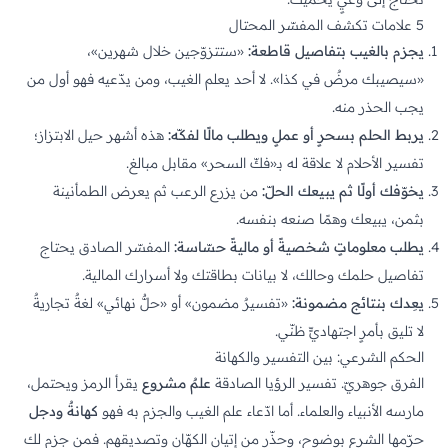
5 علامات تكشف المفسّر المحتال
يجزم بالغيب بتفاصيل قاطعة:
«ستتزوّجين خلال شهرين»،
«سيصيبك مرضٌ في كذا». لا أحد يعلم الغيب، ومن يدّعيه فهو أول من
يجب الحذر منه.
يربط الحلم بسحرٍ أو عملٍ ويطلب مالًا لفكّه:
هذه أشهر حيل الابتزاز؛
تفسير الأحلام لا علاقة له بـ«فكّ
السحر
» مقابل مبالغ.
يخوّفك أولًا ثم يبيعك الحلّ:
من يزرع الرعب ثم يعرض الطمأنينة
بثمن، يبيعك وهمًا صنعه بنفسه.
يطلب معلوماتٍ شخصيةً أو ماليةً حسّاسة:
المفسّر الصادق يحتاج
تفاصيل حلمك وحالك، لا بيانات بطاقتك ولا أسرارك المالية.
يعِدك بنتائج مضمونة:
«تفسيرٌ مضمون» أو «حلٌّ نهائي» لغةٌ تجاريةٌ
لا تليق بأمرٍ اجتهاديٍّ ظنّي.
الحكم الشرعي: بين التفسير والكهانة
الفرق جوهريّ. تفسير الرؤيا الصادقة
علمٌ مشروع
يقرأ الرمز ويحتمل،
مارسه
الأنبياء
والعلماء. أما ادّعاء علم الغيب والجزم به فهو
كهانةٌ ودجل
حرّمها الشرع بوضوح، وحذّر من إتيان الكهّان وتصديقهم. فمن جزم لك