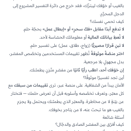
بالغيب أو خوّفك ليبتزّك، فقد خرج من دائرة التفسير المشروع إلى
الدجل المحرَّم.
كيف تحمي نفسك؟
لا تدفع أبدًا مقابل «فكّ سحرٍ» أو «إبطال عمل»
بحجّة حلم.
لا تُعطِ بياناتك المالية
أو معلوماتك الحسّاسة لأحد.
لا تبنِ قرارًا مصيريًّا
(زواج، طلاق، عمل) على تفسير حلم.
اختر منصّةً موثوقةً
تُظهر تقييمات المستخدمين وتخصّص المفسّر،
بدل مجهولٍ بلا مرجعية.
إن خوّفك أحد، اطلب رأيًا ثانيًا
من مفسّرٍ متّزنٍ يطمئنك.
أين تجد تفسيرًا موثوقًا؟
الأمان يبدأ من الشفافية. على
منصة عبر
، ترى
تقييمات من سبقك
مع
كل معبّر، وتعرف تخصّصه وأسلوبه قبل أن تعرض حلمك — فتختار
عن بيّنةٍ لا عن مخاطرة. والمعبّر الذي يطمئنك ويحتمل ولا يجزم
بالغيب هو ما تبحث عنه، لا من يتاجر بخوفك.
أسئلة شائعة
كيف أفرّق بين المفسّر الصادق والدجّال؟