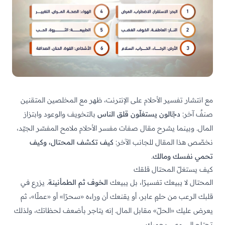
مع انتشار تفسير الأحلام على الإنترنت، ظهر مع المخلصين المتقنين
صنفٌ آخر:
دجّالون يستغلّون قلق الناس
بالتخويف والوعود وابتزاز
المال
. وبينما يشرح مقال
صفات مفسر الأحلام
ملامح المفسّر الجيّد،
نخصّص هذا المقال للجانب الآخر:
كيف تكشف المحتال، وكيف
تحمي نفسك ومالك
.
كيف يستغلّ المحتال قلقك
المحتال لا يبيعك تفسيرًا، بل يبيعك
الخوف
ثم الطمأنينة
. يزرع في
قلبك الرعب من حلمٍ عابر، أو يقنعك أن وراءه «سحرًا» أو «عملًا»، ثم
يعرض عليك «الحلّ» مقابل المال. إنه يتاجر بأضعف لحظاتك، ولذلك
تحتاج إلى وعيٍ يحميك.