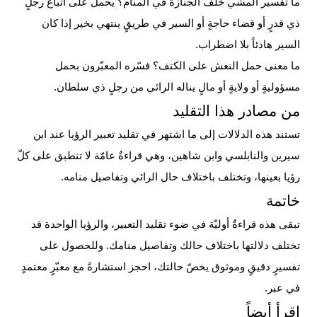
ما تفسير المشي خلف الجنازة في المنام؟
يُحمل على اتّباع رجلٍ
ذي قدرٍ أو قضاء حاجةٍ أو السير في طريقٍ ينتهي بخير إذا كان
السير هادئاً بلا اضطراب.
ما معنى حمل النعش على الكتف؟
فسّره المعبّرون بحمل
مسؤوليةٍ أو ولايةٍ أو مالٍ يناله الرائي من رجلٍ ذي سلطان.
من مصادر هذا التقليد
تستند هذه الدلالات إلى ما اشتهر في تقليد تعبير الرؤيا عند ابن
سيرين والنابلسي وابن شاهين، وهي قراءةٌ عامّة لا تنطبق على كلّ
رؤيا بعينها، وتختلف باختلاف حال الرائي وتفاصيل منامه.
خاتمة
تبقى هذه قراءةٌ أوليّة في ضوء تقليد التعبير، والرؤيا الواحدة قد
تختلف دلالتها باختلاف حالك وتفاصيل منامك. وللحصول على
تفسيرٍ دقيقٍ وموثوق يخصّ حالتك،
احجز استشارةً مع معبّرٍ معتمدٍ
في عبر
.
اقرأ أيضاً