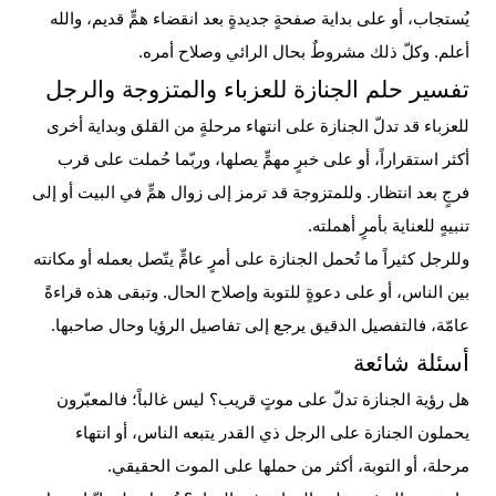
يُستجاب، أو على بداية صفحةٍ جديدةٍ بعد انقضاء همٍّ قديم، والله
أعلم. وكلّ ذلك مشروطٌ بحال الرائي وصلاح أمره.
تفسير حلم الجنازة للعزباء والمتزوجة والرجل
للعزباء قد تدلّ الجنازة على انتهاء مرحلةٍ من القلق وبداية أخرى
أكثر استقراراً، أو على خبرٍ مهمٍّ يصلها، وربّما حُملت على قرب
فرجٍ بعد انتظار. وللمتزوجة قد ترمز إلى زوال همٍّ في البيت أو إلى
تنبيهٍ للعناية بأمرٍ أهملته.
وللرجل كثيراً ما تُحمل الجنازة على أمرٍ عامٍّ يتّصل بعمله أو مكانته
بين الناس، أو على دعوةٍ للتوبة وإصلاح الحال. وتبقى هذه قراءةً
عامّة، فالتفصيل الدقيق يرجع إلى تفاصيل الرؤيا وحال صاحبها.
أسئلة شائعة
هل رؤية الجنازة تدلّ على موتٍ قريب؟
ليس غالباً؛ فالمعبّرون
يحملون الجنازة على الرجل ذي القدر يتبعه الناس، أو انتهاء
مرحلة، أو التوبة، أكثر من حملها على الموت الحقيقي.