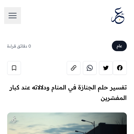
تخطَّ إلى المحتوى
فتح الق
0 دقائق قراءة
عام
تفسير حلم الجنازة في المنام ودلالاته عند كبار
المفسّرين