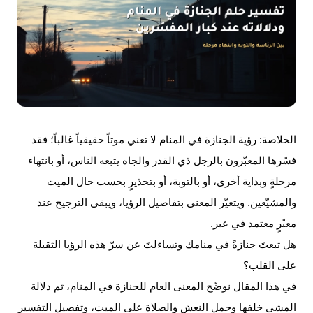
الخلاصة:
رؤية
الجنازة
في المنام لا تعني موتاً حقيقياً غالباً؛ فقد
فسّرها المعبّرون بالرجل ذي
القدر
والجاه يتبعه الناس، أو بانتهاء
مرحلةٍ وبداية أخرى، أو بالتوبة، أو بتحذيرٍ بحسب حال
الميت
والمشيّعين. ويتغيّر المعنى بتفاصيل الرؤيا، ويبقى الترجيح عند
معبّرٍ معتمد في عبر.
هل تبعتَ جنازةً في منامك وتساءلتَ عن سرّ هذه الرؤيا الثقيلة
على القلب؟
في هذا المقال نوضّح المعنى العام للجنازة في المنام، ثم دلالة
المشي
خلفها وحمل النعش والصلاة على الميت، وتفصيل التفسير