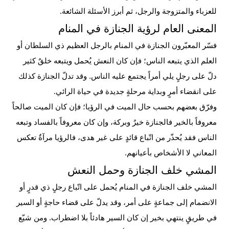
للعزباء والمتزوجة والرجل، ثم أبرز الأسئلة الشائعة.
المعنى العام لرؤية الجنازة في المنام
فسّر المعبّرون الجنازة في المنام بالرجل العظيم ذي السلطان أو
العلم الذي يتبعه الناس؛ فإن كان النعش يُحمل ويتبعه خلقٌ كثير
دلّ على رجلٍ يلي أمراً يجتمع عليه الناس. وقد تدلّ الجنازة كذلك
على انقضاء أمرٍ وبداية مرحلةٍ جديدة في حياة الرائي.
وفرّق بعضهم بحسب حال الميت في الرؤيا؛ فإن كان الميت صالحاً
معروفاً بالخير فالجنازة خيرٌ وبركة، وإن كان معروفاً بالفساد وتبعه
الناس فقد يُحذّر من اتّباع قائدٍ على غير هدى، فالرؤيا مرآةٌ تعكس
المعاني لا الأشخاص بأعيانهم.
المشي خلف الجنازة وحمل النعش
المشي خلف الجنازة في المنام يُحمل على اتّباع رجلٍ ذي قدرٍ أو
الانضمام إلى جماعةٍ على أمر، وقد يدلّ على قضاء حاجةٍ أو السير
في طريقٍ ينتهي بخير إن كان السير هادئاً بلا اضطراب. ومن شيّع