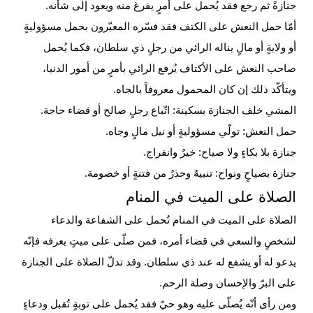
جنازةً ثم رجع فقد يُحمل على أمرٍ يفرغ منه ويعود إلى شأنه.
أمّا حمل النعش على
الكتف
فقد فسّره المعبّرون بحمل مسؤوليةٍ
أو ولايةٍ أو مالٍ يناله الرائي من رجلٍ ذي سلطان، فكما يُحمل
صاحب النعش على الأكتاف يُرفع الرائي بأمرٍ من أمور الدنيا،
ويتأكّد ذلك إن كان المحمول معروفاً بالجاه.
المشي خلف الجنازة بسكينة: اتّباع رجلٍ صالح أو قضاء حاجة.
حمل النعش: تولّي مسؤوليةٍ أو نيل مالٍ وجاه.
جنازة بلا بكاءٍ ولا صياح: خيرٌ وانفراج.
جنازة بصياحٍ ونواح: تنبيهٌ وحذرٌ من فتنةٍ أو خصومة.
الصلاة على الميت في المنام
الصلاة على الميت في المنام تُحمل على الشفاعة والدعاء
لشخصٍ والسعي في قضاء أمره، فمن صلّى على ميتٍ يعرفه فإنّه
يدعو له أو يشفع له عند ذي سلطان. وقد تدلّ الصلاة على الجنازة
على البرّ والإحسان وصلة الرحم.
ومن رأى أنّه يُصلّى عليه وهو حيّ فقد يُحمل على توبةٍ تُقبل ودعاءٍ