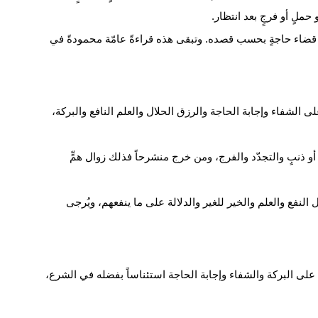
 حملٍ أو فرجٍ بعد انتظار.
أو قضاء حاجةٍ بحسب قصده. وتبقى هذه قراءةً عامّة محمودةً في
 الشفاء وإجابة الحاجة والرزق الحلال والعلم النافع والبركة،
و ذنبٍ والتجدّد والفرج، ومن خرج منشرحاً فذلك زوال همٍّ
لنفع والعلم والخير للغير والدلالة على ما ينفعهم، ويُرجى
 على البركة والشفاء وإجابة الحاجة استئناساً بفضله في الشرع،