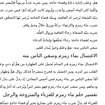
همّ، وعلى إجابة دعاءٍ وقضاء حاجة. ومن شربه عذباً مرتوياً فليُبشر بخيرٍ
وكلّما كان
الماء
أصفى وأعذب وأروى كانت البركة أتمّ؛ فمن شرب حتى ار
بنيّة الشفاء يُرجى له العافية، وبنيّة قضاء الحاجة يُرجى لها التحقّق، 
شرب ماء زمزم والارتواء: بركةٌ ورزقٌ حلالٌ وخيرٌ وافر.
شربه بنيّة الشفاء: رجاءُ العافية وزوال العلّة.
شربه لقضاء حاجة: رجاءُ تحقّقها وإجابةُ
الدعاء
.
سقي الناس منه: نفعٌ وعلمٌ وخيرٌ يُبذل للغير.
الاغتسال بماء زمزم وسقي الناس منه
الاغتسال بماء زمزم في المنام يُحمل على الطهارة من همٍّ أو ذنبٍ وعل
القلب
من كدره. ومن اغتسل به فخرج منشرحاً فذلك زوال همٍّ وطهارةٌ 
أمّا سقي الناس من ماء زمزم فمن أحسن المعاني؛ إذ يدلّ على بذل الن
ودنياهم. ومن سقى غيره ماء زمزم فهو ينشر خيراً ويُرجى له أجرٌ وذكر
تفسير حلم ماء زمزم للعزباء والمتزوجة والرجل
للعزباء قد يدلّ شرب ماء زمزم على بشارةٍ بخيرٍ أو قضاء حاجةٍ تتمنّاها أ