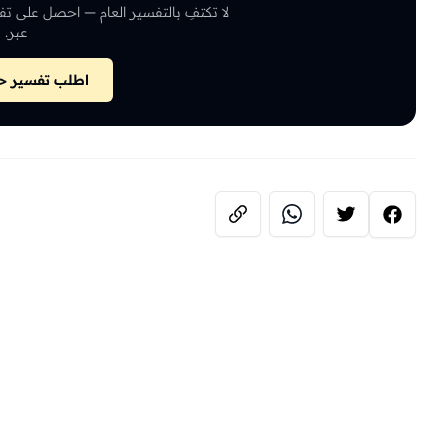
لا تكتفِ بالتفسير العام — احصل على تف
عبر.
اطلب تفسير حل