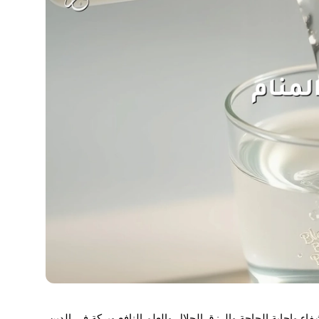
ء وإجابة الحاجة والرزق الحلال والعلم النافع وبركةٍ في الدين