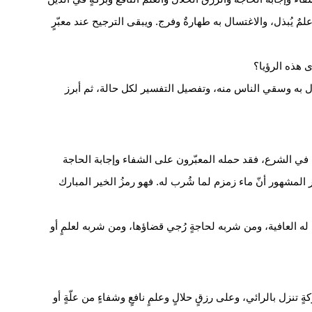
لمٌ يُبذل، والاغتسال به طهارةٌ وفرج. ويبقى الترجيح عند معبّرٍ
هذه الرؤيا؟
ال به وسقي الناس منه، وتفصيل التفسير لكل حالة، ثم أبرز
ٍ في الشرع، فقد حمله المعبّرون على الشفاء وإجابة الحاجة
بر المشهور أنّ ماء زمزم لما شُرب له. فهو رمزُ الخير المبارك
له العافية، ومن شربه لحاجةٍ رُجي قضاؤها، ومن شربه لعلمٍ أو
تنزل بالرائي، وعلى رزقٍ حلالٍ وعلمٍ نافعٍ وشفاءٍ من علّةٍ أو