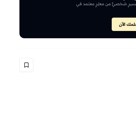
سيرٍ شخصيٍّ من معبّرٍ معتمد في
مك الآن