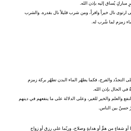
 مباركٍ يُساق إليه بإذن الله.
توى نال خيراً وافراً، ومن شرب قليلاً نال بقدره. والشرب
فماء زمزم لما شُرب له.
ى التجدّد والفرج، فكما يطهّر الماء البدن تطهّر بركة زمزم
في الحال بإذن الله.
فع والعلم والخير للغير، وعلى الدلالة على ما ينفعهم في دينهم
ٌ حسنٌ بين الناس.
و شفاءٍ من همٍّ أو هدايةٍ وصلاح، وربّما على رزقٍ أو زواجٍ