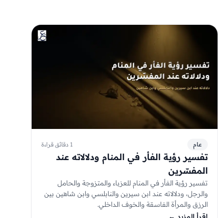
عام
1 دقائق قراءة
تفسير رؤية الفأر في المنام ودلالاته عند
المفسّرين
تفسير رؤية الفأر في المنام للعزباء والمتزوجة والحامل
والرجل، ودلالاته عند ابن سيرين والنابلسي وابن شاهين بين
الرزق والمرأة الفاسقة والخوف الداخلي.
إقرأ المزيد
←