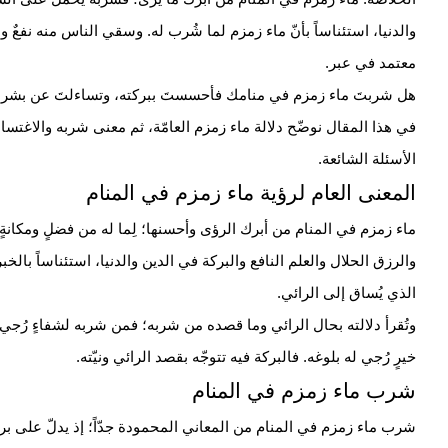
والدنيا، استئناساً بأنّ ماء زمزم لما شُرب له. وسقي الناس منه نفعٌ وع
معتمد في عبر.
هل شربتَ ماء زمزم في منامك فأحسستَ ببركته، وتساءلتَ عن بشرى 
في هذا المقال نوضّح دلالة ماء زمزم العامّة، ثم معنى شربه والاغتس
الأسئلة الشائعة.
المعنى العام لرؤية ماء زمزم في المنام
ماء زمزم في المنام من أبرك الرؤى وأحسنها؛ لِما له من فضلٍ ومكانة
والرزق الحلال والعلم النافع والبركة في الدين والدنيا، استئناساً بالخ
الذي يُساق إلى الرائي.
وتُقرأ دلالته بحال الرائي وما قصده من شربه؛ فمن شربه لشفاءٍ رُجي 
خيرٍ رُجي له بلوغه. فالبركة فيه تتوجّه بقصد الرائي ونيّته.
شرب ماء زمزم في المنام
شرب ماء زمزم في المنام من المعاني المحمودة جدّاً؛ إذ يدلّ على بركةٍ 