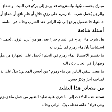
مباركٍ بحسب نيّتها. وللمتزوجة قد يرمز إلى بركةٍ في
البيت
أو شفاءٍ أو
وللرجل يُحمل شرب ماء زمزم على رزقٍ حلالٍ أو علمٍ نافعٍ أو شفاءٍ 
جملتها، فالتفصيل يرجع إلى نيّة الرائي عند الشرب وحاله في منامه.
أسئلة شائعة
هل شرب ماء زمزم في المنام خير؟
نعم؛ هو من أبرك الرؤى، يُحمل على
استئناساً بأنّ ماء زمزم لما شُرب له.
ما تفسير الاغتسال بماء زمزم في الحلم؟
يُحمل على الطهارة من همٍّ أ
وطهارةٌ في الحال بإذن الله.
ما معنى سقي الناس من ماء زمزم؟
من أحسن المعاني؛ يدلّ على بذل ا
لصاحبه أجرٌ وذكرٌ حسن.
من مصادر هذا التقليد
تستند هذه الدلالات إلى ما جرى عليه تقليد التعبير من حمل ماء زمزم
وهي قراءةٌ عامّة تختلف بنيّة الرائي وحاله.