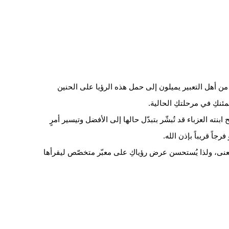
اً من أهل التعبير يميلون إلى حمل هذه الرؤيا على الحنين
ئنكِ في مرحلتكِ الحالية.
نته العزباء قد تُبشّر بتبدّل حالها إلى الأفضل وتيسير أمرٍ
رجاً قريباً بإذن الله.
معنى، ولذا يُستحسن عرض رؤياكِ على معبّر متخصّص ليقرأها