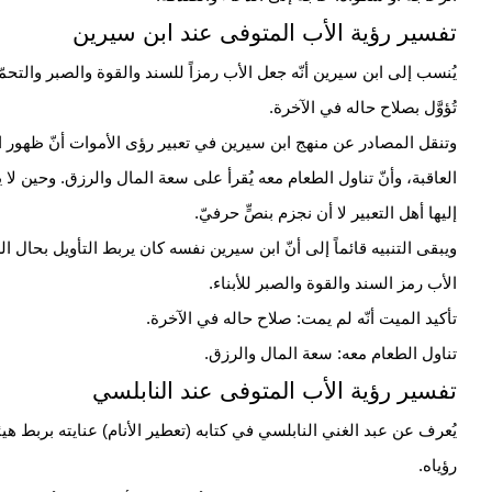
تفسير رؤية الأب المتوفى عند ابن سيرين
يُنسب إلى ابن سيرين أنّه جعل الأب رمزاً للسند والقوة والصبر والتحمّل 
تُؤوَّل بصلاح حاله في الآخرة.
وتنقل المصادر عن منهج ابن سيرين في تعبير رؤى الأموات أنّ ظهور ال
العاقبة، وأنّ تناول الطعام معه يُقرأ على سعة المال والرزق. وحين لا ي
إليها أهل التعبير لا أن نجزم بنصٍّ حرفيّ.
ويبقى التنبيه قائماً إلى أنّ ابن سيرين نفسه كان يربط التأويل بحال ال
الأب رمز السند والقوة والصبر للأبناء.
تأكيد الميت أنّه لم يمت: صلاح حاله في الآخرة.
تناول الطعام معه: سعة المال والرزق.
تفسير رؤية الأب المتوفى عند النابلسي
يُعرف عن عبد الغني النابلسي في كتابه (تعطير الأنام) عنايته بربط هيئ
رؤياه.