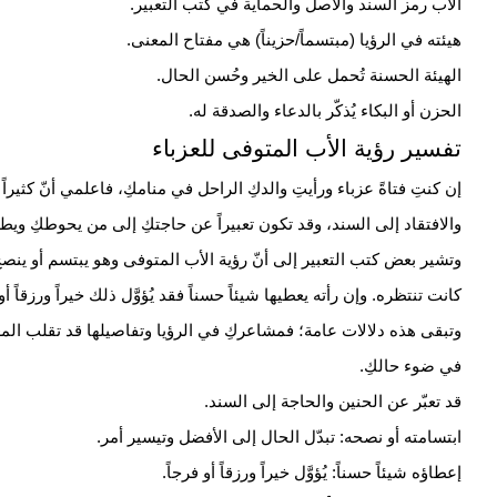
الأب رمز السند والأصل والحماية في كتب التعبير.
هيئته في الرؤيا (مبتسماً/حزيناً) هي مفتاح المعنى.
الهيئة الحسنة تُحمل على الخير وحُسن الحال.
الحزن أو
البكاء
يُذكّر بالدعاء والصدقة له.
تفسير رؤية الأب المتوفى للعزباء
إن كنتِ فتاةً عزباء ورأيتِ والدكِ الراحل في منامكِ، فاعلمي أنّ كثير
والافتقاد إلى السند، وقد تكون تعبيراً عن حاجتكِ إلى من يحوطكِ ويطم
وتشير بعض كتب التعبير إلى أنّ رؤية الأب المتوفى وهو يبتسم أو ينصح اب
كانت تنتظره. وإن رأته يعطيها شيئاً حسناً فقد يُؤوَّل ذلك خيراً ورزقاً أو ف
وتبقى هذه دلالات عامة؛ فمشاعركِ في الرؤيا وتفاصيلها قد تقلب ال
في ضوء حالكِ.
قد تعبّر عن الحنين والحاجة إلى السند.
ابتسامته أو نصحه: تبدّل الحال إلى الأفضل وتيسير أمر.
إعطاؤه شيئاً حسناً: يُؤوَّل خيراً ورزقاً أو فرجاً.