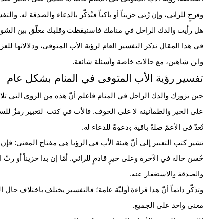
وفرجٍ للرائي، وإن رُئي حزيناً أو باكياً فتُذكّر بالدعاء والصدقة له. وا
هل رأيت والدك الراحل في منامك فاستيقظت وقلبك معلّق بين الشوق و
في هذا المقال نذكر التفسير العام لرؤية الأب المتوفى، ودلالاتها للع
وابن شاهين، مع حالات خاصة وأسئلة شائعة.
تفسير رؤية الأب المتوفى في المنام بشكل عام
حين يزورك والدك الراحل في المنام فاعلم أنّ هذه من الرؤى التي ت
على الخير والطمأنينة لا على
الخوف
. فالأب في كتب التعبير رمزٌ للس
تُعدّ في الأعمّ صلةً باقية ودعوةً للدعاء له.
تشير كتب التعبير إلى أنّ هيئة الأب في الرؤيا هي مفتاح المعنى: فإ
حُسن حاله في الآخرة وعلى خيرٍ قادمٍ للرائي. أمّا إن بدا حزيناً أو رثّ 
والصدقة والاستغفار عنه.
وتذكّر دائماً أنّ هذا قراءة أوليّة عامة؛ فالتفسير يختلف باختلاف حال
معنى واحد على الجميع.