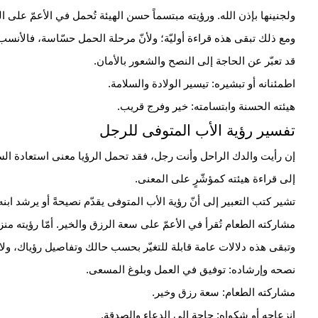
ولجنينها بإذن الله. ورؤيته مبتسماً حسن الهيئة تُحمل في الأعمّ على ا
ومع ذلك تبقى هذه قراءة أوليّة؛ ولأنّ مرحلة الحمل حسّاسة، فالأنسب
قد تعبّر عن الحاجة إلى النصح والشعور بالأمان.
اطمئنانه أو تبشيره: تيسير الولادة والسلامة.
هيئته الحسنة وابتسامته: خير وفرج قريب.
تفسير رؤية الأب المتوفى للرجل
إن رأيت والدك الراحل وأنت رجل، فقد تحمل الرؤيا معنى استعادة السند و
إلى قراءة هيئته كمؤشّرٍ على المعنى.
تشير كتب التعبير إلى أنّ رؤية الأب المتوفى يقدّم نصيحةً أو يرشد ابنه 
مشاركته الطعام تُقرأ في الأعمّ على سعة الرزق والخير. أمّا رؤيته منز
وتبقى هذه دلالات عامة قابلة للتغيّر بحسب حالك وتفاصيل رؤياك، ولا
نصحه وإرشاده: توفيق في العمل وبلوغ المسعى.
مشاركته الطعام: سعة رزق وخير.
انزعاجه أو شكواه: حاجة إلى الدعاء والصدقة.