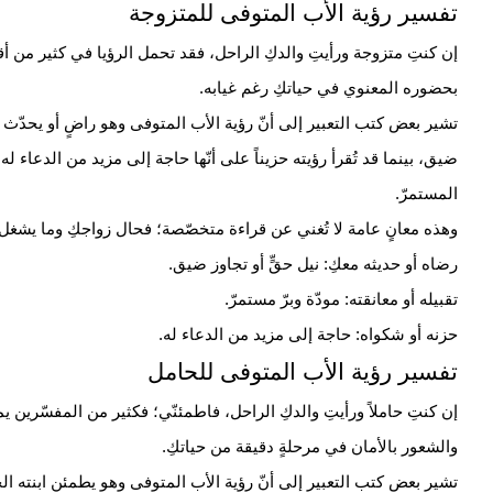
تفسير رؤية الأب المتوفى للمتزوجة
إن كنتِ متزوجة ورأيتِ والدكِ الراحل، فقد تحمل الرؤيا في كثير من أقو
بحضوره المعنوي في حياتكِ رغم غيابه.
تشير بعض كتب التعبير إلى أنّ رؤية الأب المتوفى وهو راضٍ أو يحدّث ابنته
ضيق، بينما قد تُقرأ رؤيته حزيناً على أنّها حاجة إلى مزيد من
الدعاء
له. 
المستمرّ.
وهذه معانٍ عامة لا تُغني عن قراءة متخصّصة؛ فحال زواجكِ وما يشغل 
رضاه أو حديثه معكِ: نيل حقٍّ أو تجاوز ضيق.
تقبيله أو معانقته: مودّة وبرّ مستمرّ.
حزنه أو شكواه: حاجة إلى مزيد من الدعاء له.
تفسير رؤية الأب المتوفى للحامل
إن كنتِ حاملاً ورأيتِ والدكِ الراحل، فاطمئنّي؛ فكثير من المفسّرين 
والشعور بالأمان في مرحلةٍ دقيقة من حياتكِ.
تشير بعض كتب التعبير إلى أنّ رؤية الأب المتوفى وهو يطمئن ابنته الحام