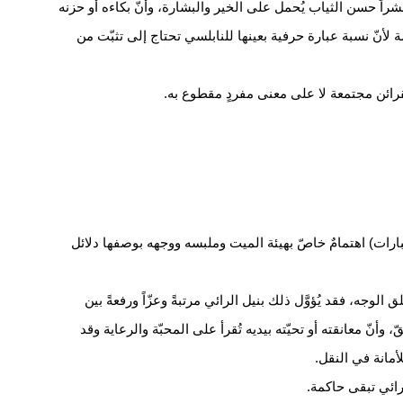
اً حسن الثياب يُحمل على الخير والبشارة، وأنّ بكاءه أو حزنه
 لأنّ نسبة عبارة حرفية بعينها للنابلسي تحتاج إلى تثبّت من
قرائن مجتمعة لا على معنى مفردٍ مقطوع به.
رات) اهتمامٌ خاصّ بهيئة الميت وملبسه ووجهه بوصفها دلائل
جه، فقد يُؤوَّل ذلك بنيل الرائي مرتبةً وعزّاً ورفعةً بين
وأنّ معانقته أو تحيّته بيديه تُقرأ على المحبّة والرعاية وقد
لأمانة في النقل.
لرائي تبقى حاكمة.