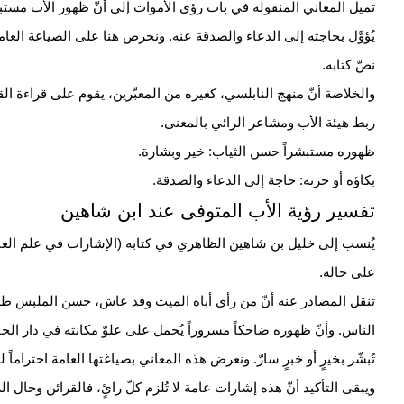
تميل المعاني المنقولة في باب رؤى الأموات إلى أنّ ظهور الأب مستبشر
يُؤوَّل بحاجته إلى الدعاء والصدقة عنه. ونحرص هنا على الصياغة العامة
نصّ كتابه.
والخلاصة أنّ منهج النابلسي، كغيره من المعبّرين، يقوم على قراءة ال
ربط هيئة الأب ومشاعر الرائي بالمعنى.
ظهوره مستبشراً حسن الثياب: خير وبشارة.
بكاؤه أو حزنه: حاجة إلى الدعاء والصدقة.
تفسير رؤية الأب المتوفى عند ابن شاهين
يُنسب إلى خليل بن شاهين الظاهري في كتابه (الإشارات في علم العبا
على حاله.
تنقل المصادر عنه أنّ من رأى أباه الميت وقد عاش، حسن الملبس طلق الو
الناس. وأنّ ظهوره ضاحكاً مسروراً يُحمل على علوّ مكانته في دار الحقّ، 
تُبشّر بخيرٍ أو خبرٍ سارّ. ونعرض هذه المعاني بصياغتها العامة احتراماً ل
ويبقى التأكيد أنّ هذه إشارات عامة لا تُلزم كلّ رائٍ، فالقرائن وحال ا