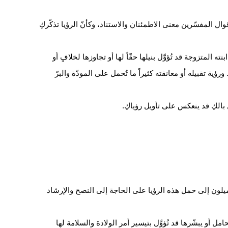
ال المفسّرين معنى الاطمئنان والاستناد، وكأنّ الرؤيا تذكّركِ
 المتزوجة قد تُؤوَّل بنيلها حقّاً لها أو تجاوزها لخلافٍ أو
ورؤية تقبيله أو معانقته كثيراً ما تُحمل على المودّة والبرّ
بالكِ قد ينعكس على تأويل رؤياكِ.
يميلون إلى حمل هذه الرؤيا على الحاجة إلى النصح والإرشاد
ل أو يبشّرها قد تُؤوَّل بتيسير أمر الولادة والسلامة لها