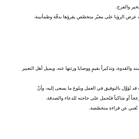
لخير والفرج.
 عرض الرؤيا على معبّر متخصّص يقرؤها بدقّة وطمأنينة.
القدوة، وتذكيراً بقيمٍ ووصايا ورثتها عنه. ويميل أهل التعبير
قد تُؤوَّل بالتوفيق في العمل وبلوغ ما يسعى إليه، وأنّ
عجاً أو شاكياً فتُحمل على حاجته للدعاء والصدقة.
 تُغني عن قراءة متخصّصة.