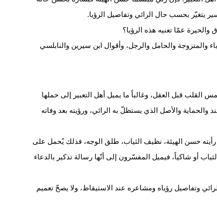
لتفسير يتغيّر بحسب حال الرائي وتفاصيل الرؤيا.
الحيرة عمّا تعنيه هذه الرؤيا؟
زباء والمتزوجة والحامل والرجل، وأقوال ابن سيرين والنابلسي
لامس
القلب
قبل العقل، وغالباً ما يميل أهل التعبير إلى حملها
ند والحماية والأصل الذي يستظلّ به الرائي، ورؤيته بعد وفاته
ن رأيته حسن الهيئة، نظيف الثياب، طلق الوجه، فذلك يُحمل على
الثياب أو شاكياً، فيميل المفسّرون إلى أنّها رسالة تذكير بالدعاء
 الرائي وتفاصيل رؤياه ومشاعره عند الاستيقاظ، ولا يصحّ تعميم