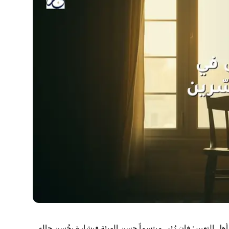
أهل التعبير: فإن رُئي مبتسماً حسن الهيئة فبشارة بحُسن حاله