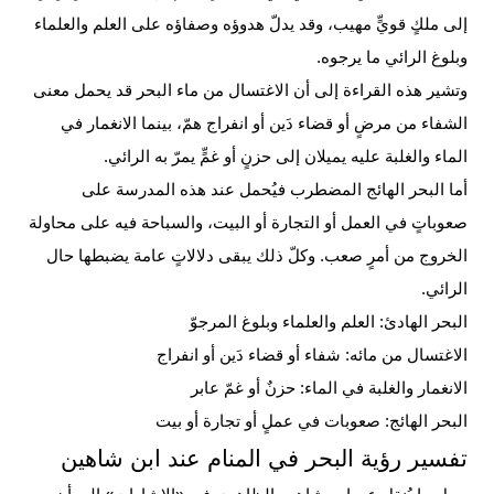
إلى ملكٍ قويٍّ مهيب، وقد يدلّ هدوؤه وصفاؤه على العلم والعلماء
وبلوغ الرائي ما يرجوه.
وتشير هذه القراءة إلى أن الاغتسال من ماء البحر قد يحمل معنى
الشفاء من مرضٍ أو قضاء دَين أو انفراج همّ، بينما الانغمار في
الماء والغلبة عليه يميلان إلى حزنٍ أو غمٍّ يمرّ به الرائي.
أما البحر الهائج المضطرب فيُحمل عند هذه المدرسة على
صعوباتٍ في العمل أو التجارة أو البيت، والسباحة فيه على محاولة
الخروج من أمرٍ صعب. وكلّ ذلك يبقى دلالاتٍ عامة يضبطها حال
الرائي.
البحر الهادئ: العلم والعلماء وبلوغ المرجوّ
الاغتسال من مائه: شفاء أو قضاء دَين أو انفراج
الانغمار والغلبة في الماء: حزنٌ أو غمّ عابر
البحر الهائج: صعوبات في عملٍ أو تجارة أو بيت
تفسير رؤية البحر في المنام عند ابن شاهين