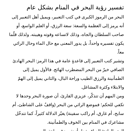
تفسير رؤية البحر في المنام بشكل عام
البحر من الرموز الكبرى في كتب التعبير، ويميل أهل التعبير إلى
أنه يرمز إلى العظمة والسعة: سعة الرزق، أو العلم الواسع، أو
صاحب السلطان والجاه، وذلك لاتساعه وقوته وهيبته. ولذلك قلّما
يكون تفسيره واحداً، بل يدور المعنى مع حال
الماء
وحال الرائي
معاً.
وتشير كتب التعبير إلى قاعدةٍ عامة في هذا الرمز: البحر الهادئ
الصافي خيرٌ من البحر المضطرب الهائج. فالأول يميل إلى
الطمأنينة والرزق الطيب وراحة البال، والثاني يميل إلى الهمّ
والابتلاء وكثرة المشاغل.
ومن المهم أن تتذكّر، عزيزي القارئ، أن صورة البحر وحدها لا
تكفي للحكم؛ فموضع الرائي من البحر (واقفٌ على الشاطئ، أم
سابح، أم غارق، أم راكب سفينة) يغيّر الدلالة كثيراً، كما تتدخّل
مشاعرك في المنام بين
الخوف
والطمأنينة.