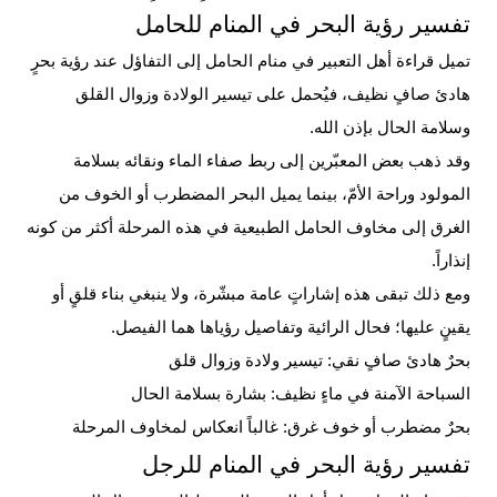
تفسير رؤية البحر في المنام للحامل
تميل قراءة أهل التعبير في منام الحامل إلى التفاؤل عند رؤية بحرٍ
هادئ صافٍ نظيف، فيُحمل على تيسير الولادة وزوال القلق
وسلامة الحال بإذن الله.
وقد ذهب بعض المعبّرين إلى ربط صفاء الماء ونقائه بسلامة
المولود وراحة الأمّ، بينما يميل البحر المضطرب أو الخوف من
الغرق إلى مخاوف الحامل الطبيعية في هذه المرحلة أكثر من كونه
إنذاراً.
ومع ذلك تبقى هذه إشاراتٍ عامة مبشّرة، ولا ينبغي بناء قلقٍ أو
يقينٍ عليها؛ فحال الرائية وتفاصيل رؤياها هما الفيصل.
بحرٌ هادئ صافٍ نقي: تيسير ولادة وزوال قلق
السباحة الآمنة في ماءٍ نظيف: بشارة بسلامة الحال
بحرٌ مضطرب أو خوف غرق: غالباً انعكاس لمخاوف المرحلة
تفسير رؤية البحر في المنام للرجل