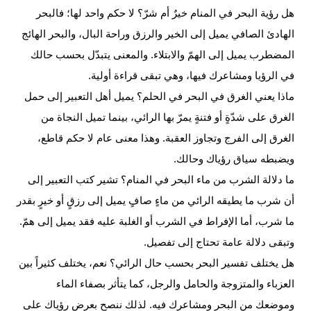
هل رؤية البحر في المنام خيرٌ أم شرّ؟
لا حكم واحد لها؛ فالبحر
الهادئ الصافي يميل إلى الخير والرزق وراحة البال، والبحر الهائج
المضطرب يميل إلى الهمّ والابتلاء. والمعنى يتبدّل بحسب حالك
في الرؤيا ومشاعرك فيها، وهي تبقى قراءة أولية.
ماذا يعني الغرق في البحر في الحلم؟
يميل أهل التعبير إلى حمل
الغرق على شدّةٍ أو فتنةٍ يمرّ بها الرائي، بينما تميل النجاة من
الغرق إلى الفرج وتجاوز العقبة. وهذا معنى عام لا حكم قاطع،
ويضبطه سياق رؤياك وحالك.
ما دلالة الشرب من ماء البحر في المنام؟
تشير كتب التعبير إلى
أن شرب ما يطيقه الرائي من ماءٍ صافٍ يميل إلى رزقٍ أو خيرٍ بقدر
ما شرب، أما الإفراط في الشرب أو الغلبة عليه فقد يميل إلى همّ.
وتبقى دلالة عامة تحتاج إلى تفصيل.
هل يختلف تفسير البحر بحسب حال الرائي؟
نعم، يختلف كثيراً بين
العزباء والمتزوجة والحامل والرجل، كما يتأثر بصفاء الماء
وموضعك من البحر ومشاعرك فيه. لذلك ننصح بعرض رؤياك على