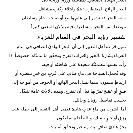
البحر الهادئ الصافي: طمأنينة ورزق وراحة بال
البحر الهائج المضطرب: همّ وابتلاء وكثرة مشاغل
سعة البحر قد تشير إلى علمٍ واسع أو صاحب جاهٍ وسلطان
موضعك من البحر ومشاعرك فيه يبدّلان المعنى كثيراً
تفسير رؤية البحر في المنام للعزباء
تميل قراءة أهل التعبير إلى أن البحر الهادئ الصافي في منام
العزباء بشارةٌ بالخير واقتراب الفرج وتحقّق ما تتمنّاه، خصوصاً إذا
رأت نفسها مطمئنّة سعيدة على شاطئه أو فيه.
وقد تُحمل
السباحة
في ماءٍ صافٍ على قُربٍ من خيرٍ تنتظره أو
ارتباطٍ ميمون، بينما يميل البحر الهائج أو الخوف من أمواجه إلى
قلقٍ أو عقبةٍ تمرّ بها قبل أن تنفرج. وهذه دلالاتٌ عامة تتبدّل
بحسب تفاصيل رؤياكِ وحالكِ.
أما الشرب من ماءٍ عذبٍ هادئ فيميل أهل التعبير إلى حمله على
رزقٍ أو خيرٍ يصلكِ، والله أعلم بما يكون.
بحرٌ هادئ صافٍ: بشارة خير وتحقّق أمنيات