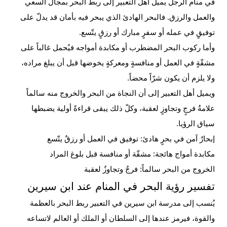
في منام الرجل يميل أهل التعبير إلى ربط البحر بمجال السعي
والعمل والرزق. فالبحر الهادئ الذي يبحر فيه بأمان قد يدلّ على
توفيقٍ في عمله أو سفرٍ مبارك أو رزقٍ يتّسع.
وأما ركوب البحر المضطرب أو مكابدة أمواجه فيُحمل غالباً على
مشقّةٍ في العمل أو منافسةٍ ومعركةٍ يخوضها قبل أن يبلغ مراده،
ولا يلزم أن يكون شرّاً محضاً.
ويميل أهل التعبير إلى أن النجاة من البحر والخروج منه سالماً
علامةُ فرجٍ وتجاوزٍ لعقبة، وكلّ ذلك يبقى قراءةً أولية يضبطها
سياق الرؤيا.
إبحارٌ آمن في بحرٍ هادئ: توفيق في العمل أو رزقٌ يتّسع
مكابدة أمواج هائجة: مشقّة أو منافسة قبل بلوغ المراد
الخروج من البحر سالماً: فرجٌ وتجاوزٌ لعقبة
تفسير رؤية البحر في المنام عند ابن سيرين
يُنسب إلى مدرسة ابن سيرين في التعبير ربط البحر بالعظمة
والقوة، فيرمز عندها إلى السلطان أو الملك أو العالم لاتساعه