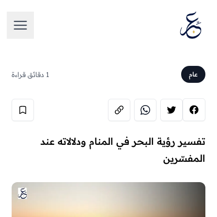
تخطَّ إلى المحتوى
فتح الق
1 دقائق قراءة
عام
تفسير رؤية البحر في المنام ودلالاته عند
المفسّرين