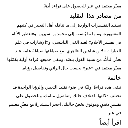
معبّر معتمد في عبر للحصول على قراءة أدقّ.
من مصادر هذا التقليد
تستند التفسيرات الواردة إلى ما تناقله أهل التعبير في كتبهم
المشهورة، ومنها ما يُنسب إلى محمد بن سيرين، و«تعطير الأنام
في تفسير الأحلام» لعبد الغني النابلسي، و«الإشارات في علم
العبارات» لابن شاهين الظاهري، مع صياغتها صياغةً عامة عند
تعذّر التأكّد من نسبة القول بنصّه. وتبقى جميعها قراءة أولية يكمّلها
معبّر معتمد في «عبر» بحسب حال الرائي وتفاصيل رؤياه.
خاتمة
تبقى هذه قراءةٌ أوليّة في ضوء تقليد التعبير، والرؤيا الواحدة قد
تختلف دلالتها باختلاف حالك وتفاصيل منامك. وللحصول على
تفسيرٍ دقيقٍ وموثوق يخصّ حالتك،
احجز استشارةً مع معبّرٍ معتمدٍ
في عبر
.
اقرأ أيضاً