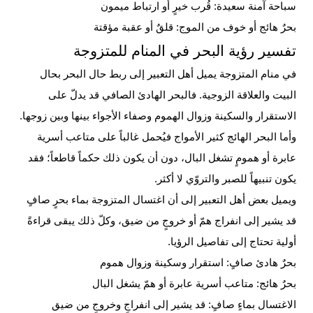
سباحة آمنة سعيدة: قُرب خيرٍ أو ارتباط ميمون
بحرٌ هائج أو خوف من
الموج
: قلقٌ أو عقبة مؤقتة
تفسير رؤية البحر في المنام للمتزوجة
في منام المتزوجة يميل أهل التعبير إلى ربط حال البحر بحال
البيت والعلاقة الزوجية. فالبحر الهادئ الصافي قد يدلّ على
الاستقرار والسكينة وزوال الهموم وصفاء الأجواء بينها وبين زوجها.
وأما البحر الهائج كثير الأمواج فيُحمل غالباً على متاعب أسرية
عابرة أو همومٍ تشغل البال، دون أن يكون ذلك حكماً قاطعاً؛ فقد
يكون تنبيهاً للصبر والتروّي لا أكثر.
ويميل بعض أهل التعبير إلى أن اغتسال المتزوجة بماء بحرٍ صافٍ
قد يشير إلى انفراج همّ أو خروجٍ من ضيق، وكلّ ذلك يبقى قراءةً
أولية تحتاج إلى تفاصيل الرؤيا.
بحرٌ هادئ صافٍ: استقرار وسكينة وزوال هموم
بحرٌ هائج: متاعب أسرية عابرة أو همّ يشغل البال
الاغتسال بماءٍ صافٍ: قد يشير إلى انفراجٍ وخروجٍ من ضيق