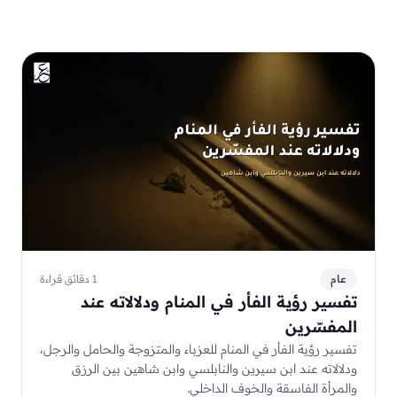
عام
1 دقائق قراءة
تفسير رؤية الفأر في المنام ودلالاته عند
المفسّرين
تفسير رؤية الفأر في المنام للعزباء والمتزوجة والحامل والرجل،
ودلالاته عند ابن سيرين والنابلسي وابن شاهين بين الرزق
والمرأة الفاسقة والخوف الداخلي.