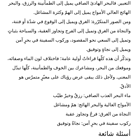
التعبير. فالبحر الهادئ الصافي يميل إلى الطمأنينة والرزق، والبحر
الهائج العالي الأمواج يميل إلى الهمّ وكثرة المشاغل.
ومن الصور المتكرّرة: الغرق ويميل إلى الوقوع في شدّة أو فتنة،
والنجاة من الغرق وتميل إلى الفرج وتجاوز العقبة، والسباحة بثباتٍ
وتميل إلى السعي نحو المقصود، وركوب السفينة في بحرٍ آمن
ويميل إلى نجاةٍ وتوفيق.
وتذكّر أن هذه كلّها قراءاتٌ أولية عامة؛ فاختلاف لون الماء وصفائه،
وموقعك من البحر، ومشاعرك بين الخوف والطمأنينة، كلّها تبدّل
المعنى. ولأجل ذلك يبقى عرض رؤياك على معبّرٍ متمرّس هو
الأدقّ.
ماء البحر العذب الصافي: رزقٌ وخيرٌ طيّب
الأمواج العالية والبحر الهائج: همّ ومشاغل
النجاة من الغرق: فرجٌ وتجاوز عقبة
ركوب سفينة في بحرٍ آمن: نجاةٌ وتوفيق
أسئلة شائعة