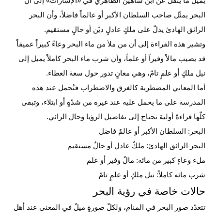
يميل ما يُنقل عن ابن شاهين الظاهري في «الإشارات» إلى أن
البحر يمثّل صاحب السلطان الأكبر أو عالماً فاضلاً، وأن البحر
الرائق الهادئ يدلّ على ملكٍ عادلٍ ديّن أو حالٍ مستقيم.
وتشير هذه القراءة إلى أن من ملأ من ماء البحر وعاءً كبيراً عميقاً
قد يصيب مالاً وفيراً أو علماً، وأن شرب ماء البحر كاملاً يميل إلى
نيل ملكٍ أو علمٍ تامّ، وهي معانٍ تدور حول سعة العطاء.
أما المعاني المضطربة كالغرق والاضطراب فتُحمل عند هذه
المدرسة على ما يحمل عليه عند غيره من شدّةٍ أو ابتلاء، وتبقى
كلّها قراءةً أولية تحتاج إلى تفاصيل الرؤيا وحال الرائي.
البحر: السلطان الأكبر أو عالمٌ فاضل
البحر الرائق الهادئ: ملكٌ عادل أو حالٌ مستقيم
ملء وعاءٍ كبير من مائه: مالٌ وفير أو علم
شرب مائه كاملاً: نيل ملكٍ أو علمٍ تامّ
حالات خاصة في رؤية البحر
تتعدّد صور البحر في المنام، ولكلّ صورةٍ ميلٌ في المعنى عند أهل