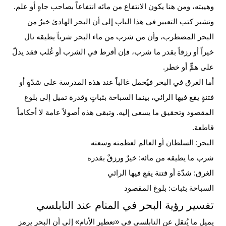
وهيبته، ومن هنا يكون الانتفاع من مائه انتفاعاً بصاحب جاهٍ أو علم.
وتشير كتب التعبير في هذا الباب إلى أن البحر الهادئ خيرٌ من
البحر المضطرب، وأن من شرب من ماء البحر شرباً يطيقه نال
خيراً أو رزقاً بقدر ما شرب، فإن أفرط في الشرب أو غُلب فقد يدلّ
على همٍّ أو خطر.
أما الغرق في البحر فيُحمل غالباً عند هذه المدرسة على شدّةٍ أو
فتنةٍ يقع فيها الرائي، بينما السباحة بثباتٍ وقدرة تميل إلى بلوغ
المقصود وتحقيق ما يسعى إليه. وتبقى هذه أصولاً عامة لا أحكاماً
قاطعة.
البحر: السلطان أو العالم لعظمته وسعته
شرب ما يطيقه من مائه: خيرٌ ورزقٌ بقدره
الغرق: شدّة أو فتنة يقع فيها الرائي
السباحة بثبات: بلوغ المقصود
تفسير رؤية البحر في المنام عند النابلسي
يميل ما يُنقل عن النابلسي في «تعطير الأنام» إلى أن البحر يرمز