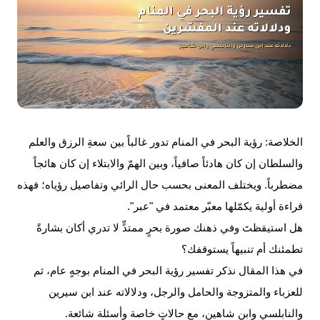
الخلاصة:
رؤية
البحر
في المنام تدور غالباً بين سعةِ الرزق والعلم
والسلطان إن كان هادئاً صافياً، وبين الهمّ والابتلاء إن كان هائجاً
مضطرباً. ويختلف المعنى بحسب حال الرائي وتفاصيل رؤياه؛ فهذه
قراءة أولية يكمّلها معبّر معتمد في "عبر".
هل استيقظتَ وفي ذهنك صورة بحرٍ ممتدٍّ لا تدري أكان بشارةً
تطمئنك أم تنبيهاً يستوقفك؟
في هذا المقال نذكر تفسير رؤية البحر في المنام بوجهٍ عام، ثم
للعزباء والمتزوجة والحامل والرجل، ودلالاته عند ابن سيرين
والنابلسي وابن شاهين، مع حالاتٍ خاصة وأسئلة شائعة.