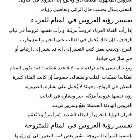
العروس المجهولة: معناها أدقّ وأحوج إلى التروّي في التأويل.
المعنى يتبدّل بحسب حال الرائي وتفاصيل رؤياه.
تفسير رؤية العروس في المنام للعزباء
إذا رأت الفتاة العزباء عروساً مزيّنة أو رأت نفسها عروساً في ثياب
الزفاف، فإن ذلك يُحمَل في الغالب على الخير والنفع وقُرب
الفرح، وتذهب بعض كتب التعبير إلى أنه قد يشير إلى ارتباطٍ أو
خبرٍ سارّ في حياتها.
ومع ذلك تبقى هذه قراءة عامة لا قاعدة مُطلقة؛ فقد يكون المنام
انعكاساً لتمنّيات
القلب
وانشغاله، خصوصاً إن كانت الفتاة كثيرة
التفكير في الزواج، وحينئذ لا يُحمَل على بشارة بالضرورة.
رؤية نفسها عروساً مزيّنة: خير وبشارة في الغالب.
العروس الهادئة الجميلة: نفعٌ وسرور قريب.
اقتران الرؤيا بالحزن أو
البكاء
الشديد: يُقرأ بتروٍّ ولا يُعمَّم.
تفسير رؤية العروس في المنام للمتزوجة
بالنسبة للمرأة المتزوجة، تشير بعض كتب التعبير إلى أن رؤيتها