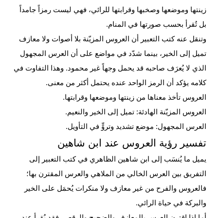
زينتها وموضعها وصخبها وقرابتها للرائي، فهي ليست رمزاً جامداً
بل تُقرأ بحسب صورتها في المنام.
وتنقل عنه كتب التعبير أن العروس المزيّنة بلا أصوات ولا معازف
تميل إلى الخير، بينما شدّد في مواضع على أن العرس المجهول
الذي لا يُعرَف صاحبه قد يحمل وجهاً غير محمود. وهذا التفاوت في
كلامه يؤكد أن الرمز الواحد عنده يحتمل أكثر من معنى.
العروس تأخذ معناها من زينتها وموضعها وقرابتها.
العروس المزيّنة الهادئة: تميل إلى الخير والنعيم.
العرس المجهول: موضع تشديد وتروٍّ في التأويل.
تفسير رؤية العروس عند ابن شاهين
يميل ما يُنسَب إلى ابن شاهين الظاهري في كتب التعبير إلى
التفريق بين العرس الخالي من الملاهي والعرس المقترن بها؛
فالعروس والفرح من غير معازف ولا منكرات يُحمَل على الخير
والبركة في حياة الرائي.
أما إذا اقترن العرس بالمعازف والضجيج والرقص، فقد يُقرأ عند