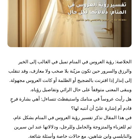
الخلاصة:
رؤية
العروس
في المنام تميل في الغالب إلى الخير
والرزق والسرور حين تكون مزيّنة بلا صخب ولا معازف، وقد تنقلب
إلى إنذار إذا اقترنت بالضجيج أو الظلمة أو كانت العروس مجهولة.
ويبقى المعنى متوقفاً على حال الرائي وتفاصيل رؤياه.
هل رأيتَ عروساً في منامك واستيقظتَ تتساءل: أهي بشارة فرحٍ
قادم أم إشارة عليّ أن أنتبه لها؟
في هذا المقال نذكر تفسير رؤية العروس في المنام بشكل عام،
ثم للعزباء والمتزوجة والحامل وللرجل، ودلالاتها عند ابن سيرين
والنابلسي وابن شاهين، مع حالات خاصة وأسئلة شائعة.