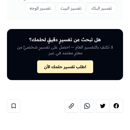
تفسير البكاء
تفسير البيت
تفسير الوجه
هل تبحث عن تفسيرٍ دقيقٍ لحلمك؟
لا تكتفِ بالتفسير العام — احصل على تفسيرٍ شخصيٍّ من
معبّرٍ معتمد في عبر.
اطلب تفسير حلمك الآن