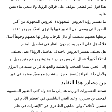
هذا قول غير قطعي يتوقف على قرائن الرؤيا، ولا ينبغي بناء يقين
عليه.
ما تفسير رؤية العروس المجهولة؟
العروس المجهولة من أكثر
الصور التي يوصي أهل التعبير فيها بالتروّي لتعدّد وجوهها؛ فقد
يربطها بعضهم بمنصب أو مال للرجل، وذكر لها بعضهم وجوهاً أشدّ،
فلا تُحمَل على الخير وحده دون النظر في تفاصيل المنام.
هل يختلف تفسير العروس باختلاف تفاصيل الرؤيا؟
نعم، يختلف
اختلافاً كبيراً؛ فحال العروس من زينة وهدوء وموضع منير يميل بها
إلى الخير، بينما الصخب والظلمة والجهالة قرائن تستدعي التروّي.
ولأجل دقّة القراءة يُنصح بحجز استشارة مع معبّر معتمد في عبر.
من مصادر هذا التقليد
تستند التفسيرات الواردة هنا إلى ما تتداوله كتب التعبير المنسوبة
لمحمد بن سيرين، وعبد الغني النابلسي في "تعطير الأنام في
تفسير الأحلام"، وابن شاهين الظاهري في "الإشارات في علم