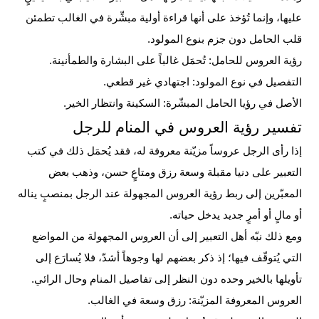
عليها، وإنما تُؤخذ على أنها قراءة أولية مبشِّرة في الغالب تطمئن
قلب الحامل دون جزم بنوع المولود.
رؤية العروس للحامل: تُحمَل غالباً على البشارة والطمأنينة.
التفصيل في نوع المولود: اجتهادي غير قطعي.
الأصل في رؤيا الحامل المبشّرة: السكينة وانتظار الخير.
تفسير رؤية العروس في المنام للرجل
إذا رأى الرجل عروساً مزيّنة معروفة له، فقد يُحمَل ذلك في كتب
التعبير على دنيا مقبلة وسعة رزق ومتاعٍ حسن، وذهب بعض
المعبّرين إلى ربط رؤية العروس المجهولة عند الرجل بمنصبٍ يناله
أو مالٍ أو أمرٍ جديد يدخل حياته.
ومع ذلك نبّه أهل التعبير إلى أن العروس المجهولة من المواضع
التي يُتوقّف فيها؛ إذ ذكر بعضهم لها وجوهاً أشدّ، فلا يُسارَع إلى
تأويلها بالخير وحده دون النظر إلى تفاصيل المنام وحال الرائي.
العروس المعروفة المزيّنة: رزق وسعة في الغالب.