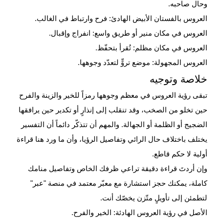
وحال صاحبه.
العروس بالفستان الأبيض الهادئ: فرح وارتباط في الغالب.
العروس في مكان منير أو طريق واسع: انفراج وإقبال.
العروس في مكان مظلم: تُقرأ بتحفّظ.
العروس المجهولة: موضع تروٍّ لتعدّد وجوهها.
خلاصة وتوجيه
تبقى رؤية العروس في معظم وجوهها رمزاً للخير والزينة والفرح
حين تخلو من الصخب، وقد تنقلب إلى إنذارٍ أو تكدير حين يرافقها
الضجيج أو الظلمة أو الجهالة. والمهم أن تتذكّر دائماً أن التفسير
يختلف باختلاف حال الرائي وتفاصيل الرؤيا، وأن ما ورد هنا قراءة
أولية لا حكم قاطع.
وإن أردتَ قراءة دقيقة تراعي ظرفك الخاص وتفاصيل منامك
كاملة، يمكنك حجز استشارة مع معبّر معتمد في منصة "عبر"
لتطمئن إلى تأويلٍ متّزن يخصّك أنت.
الأصل في رؤية العروس الهادئة: الخير والفرح.