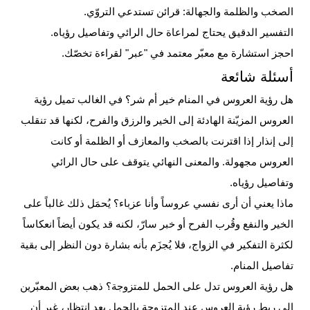
الصخب والظلمة والجهالة: قرائن تستدعي التروّي.
التفسير الدقيق يحتاج لمراعاة حال الرائي وتفاصيل رؤياه.
احجز استشارة مع معبّر معتمد في "عبر" لقراءة تخصّك.
أسئلة شائعة
هل رؤية العروس في المنام خير أم شر؟
في الغالب تميل رؤية
العروس المزيّنة الهادئة إلى الخير والرزق والفرح، لكنها قد تنقلب
إلى إنذار إذا اقترنت بالصخب والمعازف أو الظلمة أو كانت
العروس مجهولة. والمعنى النهائي يتوقف على حال الرائي
وتفاصيل رؤياه.
ماذا يعني أن أرى نفسي عروساً وأنا عزباء؟
يُحمَل ذلك غالباً على
الخير والنفع وقُرب الفرح أو خبر سارّ، لكنه قد يكون أيضاً انعكاساً
لكثرة التفكير في الزواج، فلا يُجزَم بأنه بشارة دون النظر إلى بقية
تفاصيل المنام.
هل رؤية العروس تدل على الحمل للمتزوجة؟
ذهب بعض المعبّرين
إلى ربط رؤية العروس عند المتزوجة بالحمل بعد انتظار، غير أن