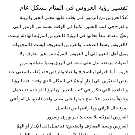
تفسير رؤية العروس في المنام بشكل عام
تُعدّ العروس من الرموز التي يغلب عليها معنى الخير والزينة
والفرح في كتب التعبير، لكنها في الوقت نفسه من الرموز التي
يتغيّر معناها تبعاً لحالها في الرؤيا؛ فالعروس المزيّنة الهادئة ليست
كالعروس وسط الصخب، والعروس المعروفة ليست كالمجهولة.
يميل أهل التعبير إلى أن العروس المزيّنة من غير معازف ولا
أصوات مرتفعة تدل على سعة في الرزق ودنيا مقبلة وسرورٍ
قريب، أما اقترانها بالضجيج والغناء والرقص فقد يُقلب المعنى عند
بعض المعبّرين إلى إنذارٍ أو همّ في المكان الذي وقعت فيه الرؤيا.
والقاعدة التي تتكرر في كتب التعبير أن الرؤيا الواحدة قد تحمل
وجوهاً متعددة، فلا يصح حملها على معنى واحد قاطع، بل تُقرأ في
ضوء حال الرائي وما رافقها من تفاصيل.
العروس المزيّنة بلا صخب: خير ورزق وسرور.
العروس وسط المعازف والضجيج: قد تميل إلى الإنذار أو الهمّ.