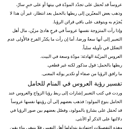
عروساً قد تُحمَل على تجدّد المودّة في بيتها أو على خبرٍ سارّ،
وذهب بعض المعبّرين إلى ربطها بالحمل بعد انتظار، غير أن هذا لا
يُجزَم به ويتوقف على باقي قرائن الرؤيا.
وإذا رأت المتزوجة نفسها عروساً في فرحٍ هادئ مزيّن، مال أهل
التعبير إلى أنها سعةٌ ورضا، أما إن رأت ما يكدّر الفرح فالأَولى عدم
التعجّل في تأويله سلباً.
العروس المزيّنة الهادئة: مودّة وسعة في
البيت
.
ربطها بالحمل: قول مذكور لكنه غير قطعي.
ما رافق الرؤيا من صفاء أو تكدير يوجّه المعنى.
تفسير رؤية العروس في المنام للحامل
وردت في كتب التعبير إشارات إلى ربط رؤيا
الزواج
والعروس عند
الحامل بنوع المولود؛ فذهب بعضهم إلى أن رؤيتها نفسها عروساً
قد تُحمَل على بشارةٍ بالمولود، وفصّل بعضهم بين صور الرؤيا في
دلالتها على الذكر أو الأنثى.
وهذه التفصيلات اجتهادية يتداولها أهل التعبير، فلا ينبغي بناء يقينٍ