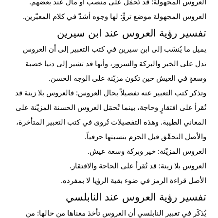
العروس المجهولة: قد تُحمَل على منصب أو مال عند بعضهم.
العروس المجهولة موضع تروٍّ: لها وجوه أشدّ في كلام المعبّرين.
تفسير رؤية العروس عند ابن سيرين
يميل ما يُنسَب إلى ابن سيرين في كتب التعبير إلى أن العروس
تدل على الخير والبركة والسرور، وأنها قد تشير إلى دنيا خصبة
وسعةٍ في العيش حين تكون مزيّنة على الوجه الحسن.
وتذكر كتب التعبير عنه تفصيلاً بحال العروس: فالعروس بلا زينة قد
تُقرأ على افتقارٍ وحاجة، بينما تُحمَل العروس الحسنة المزيّنة على
المعاني الطيبة. وهذه التفصيلات تُروى في كتب التعبير المتأخرة،
والأصل التحقّق قبل الجزم بنسبتها حرفياً.
العروس المزيّنة: خير وبركة وسعة عيش.
العروس بلا زينة: قد تُقرأ على الحاجة والافتقار.
الأصل قراءة الرمز في ضوء بقية الرؤيا لا بمفرده.
تفسير رؤية العروس عند النابلسي
يُذكَر في تعبير النابلسي أن العروس تأخذ معناها من حالها: من