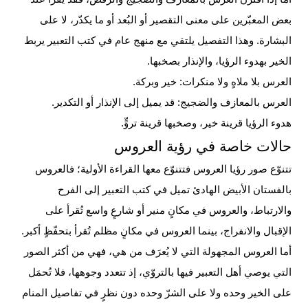
بعض المعبّرين على معنى التقصير أو البُعد أو ما يكدّر، لا على
البشارة. وهذا التفصيل يلتقي مع منهج عام في كتب التعبير يربط
الخير بهدوء الرؤيا، والإنذار بصخبها.
العرس بلا ملاهٍ ولا منكرات: خير وبركة.
العرس بالمعازف والضجيج: قد يميل إلى الإنذار أو التكدير.
هدوء الرؤيا قرينة خير، وصخبها قرينة تروٍّ.
حالات خاصة في رؤية العروس
تتنوّع صور رؤيا العروس فتتنوّع معها القراءة الأولية؛ فالعروس
بالفستان الأبيض الهادئ تميل في كتب التعبير إلى الفرح
والارتباط، والعروس في مكانٍ منير أو شارعٍ واسع تُقرأ على
الإقبال والانفراج، بينما العروس في مكانٍ مظلم تُقرأ بتحفّظٍ أكبر.
أما العروس المجهولة التي لا يُعرَف من هي، فهي من أكثر الصور
التي يوصي أهل التعبير فيها بالتروّي، إذ تتعدد وجوهها، فلا تُحمَل
على الخير وحده ولا على الشرّ وحده دون نظرٍ في تفاصيل المنام