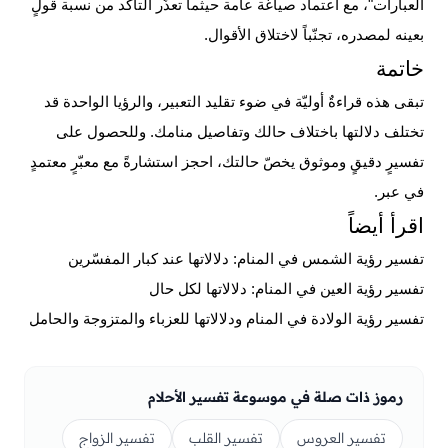
العبارات"، مع اعتماد صياغة عامة حيثما تعذّر التأكّد من نسبة قولٍ
بعينه لمصدره، تجنّباً لاختلاق الأقوال.
خاتمة
تبقى هذه قراءةٌ أوليّة في ضوء تقليد التعبير، والرؤيا الواحدة قد
تختلف دلالتها باختلاف حالك وتفاصيل منامك. وللحصول على
تفسيرٍ دقيقٍ وموثوق يخصّ حالتك،
احجز استشارةً مع معبّرٍ معتمدٍ
في عبر
.
اقرأ أيضاً
تفسير رؤية الشمس في المنام: دلالاتها عند كبار المفسّرين
تفسير رؤية العين في المنام: دلالاتها لكل حال
تفسير رؤية الولادة في المنام ودلالاتها للعزباء والمتزوجة والحامل
رموز ذات صلة في موسوعة تفسير الأحلام
تفسير العروس
تفسير القلب
تفسير الزواج