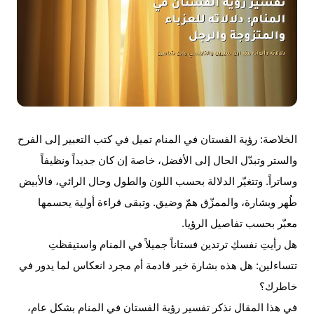
الخلاصة:
رؤية الفستان في المنام تميل في كتب التعبير إلى الفرح
والستر وتبدّل الحال إلى الأفضل، خاصة إن كان جديداً ونظيفاً
وساتراً. وتتغيّر الدلالة بحسب اللون والطول وحال الرائي، فالأبيض
طُهر وبشارة، والممزّق همّ وضيق. وتبقى قراءة أولية يحسمها
معبّر بحسب تفاصيل الرؤيا.
هل رأيتِ نفسكِ ترتدين فستاناً جميلاً في المنام واستيقظتِ
تتساءلين: هل هذه بشارة خير قادمة أم مجرد انعكاس لما يدور في
خاطرك؟
في هذا المقال نذكر تفسير رؤية الفستان في المنام بشكل عام،