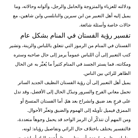
ودلالته للعزباء والمتزوجة والحامل والرجل، وألوانه وحالاته، وما
يميل إليه أهل التعبير من ابن سيرين والنابلسي وابن شاهين، مع
حالات خاصة وأسئلة شائعة.
تفسير رؤية الفستان في المنام بشكل عام
الفستان في المنام من الرموز التي تتعلق باللباس والزينة، وتشير
كتب التعبير إلى أن اللباس عموماً يرمز إلى حال صاحبه وستره
ومكانته، فما يستر الجسد في المنام كثيراً ما يُعبَّر به عن الحال
الظاهر للرائي بين الناس.
يميل أهل التعبير إلى أن رؤية الفستان النظيف الجديد الساتر
تحمل معاني الفرح والسرور وتبدّل الحال إلى الأفضل، وقد تدل
على فرجٍ بعد ضيق وانشراح بعد همّ. أما الفستان المتسخ أو
الممزق فيميل تأويله إلى الهموم والضيق وتعثّر الأحوال.
ومن المهم أن تتذكّر أن الرمز الواحد قد يحمل وجوهاً متعددة،
فالتفسير يختلف باختلاف حال الرائي وتفاصيل رؤياه: لونه،