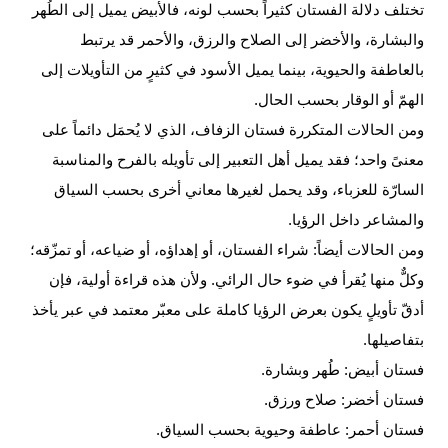
تختلف دلالة الفستان كثيراً بحسب لونه، فالأبيض يميل إلى الطُهر
والبشارة، والأخضر إلى الصلاح والرزق، والأحمر قد يرتبط
بالعاطفة والحيوية، بينما يميل الأسود في كثيرٍ من التأويلات إلى
الهمّ أو الوقار بحسب الحال.
ومن الحالات المتكررة فستان الزفاف، الذي لا يُحمَل دائماً على
معنىً واحد؛ فقد يميل أهل التعبير إلى تأويله بالفرح والمناسبة
السارّة للعزباء، وقد يحمل لغيرها معاني أخرى بحسب السياق
والمشاعر داخل الرؤيا.
ومن الحالات أيضاً: شراء الفستان، أو إهداؤه، أو ضياعه، أو تمزّقه؛
وكلٌّ منها يُقرأ في ضوء حال الرائي. ولأن هذه قراءة أولية، فإن
أدقّ تأويلٍ يكون بعرض الرؤيا كاملة على معبّر معتمد في عبر يأخذ
بتفاصيلها.
فستان أبيض: طُهر وبشارة.
فستان أخضر: صلاح ورزق.
فستان أحمر: عاطفة وحيوية بحسب السياق.