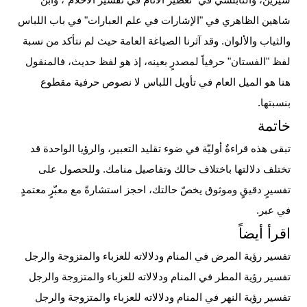
سيرين، والنابلسي في "تعطير الأنام في تفسير الأحلام"، وابن
شاهين الظاهري في "الإشارات في علم العبارات" في باب اللباس
والثياب والألوان. وقد آثرنا الصياغة العامة حيث لم نتأكد من نسبة
لفظ "الفستان" حرفياً لمصدرٍ بعينه، إذ هو لفظ حديث، فالمنقول
هنا هو الميل العام في تأويل اللباس لا نصوص حرفية مقطوع
بنسبتها.
خاتمة
تبقى هذه قراءةٌ أوليّة في ضوء تقليد التعبير، والرؤيا الواحدة قد
تختلف دلالتها باختلاف حالك وتفاصيل منامك. وللحصول على
تفسيرٍ دقيقٍ وموثوق يخصّ حالتك،
احجز استشارةً مع معبّرٍ معتمدٍ
في عبر
.
اقرأ أيضاً
تفسير رؤية المرض في المنام ودلالاته للعزباء والمتزوجة والرجل
تفسير رؤية المطر في المنام ودلالاته للعزباء والمتزوجة والرجل
تفسير رؤية النهر في المنام ودلالاته للعزباء والمتزوجة والرجل