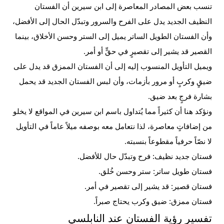
تنسب بعض المصادر المعاصرة إلى ابن سيرين أن الفستان
النظيف الجديد يدل على الفرح والسرور وتبدّل الحال إلى الأفضل،
وأن الفستان الطويل الساتر يميل إلى الستر وحسن الأخلاق، بينما
القصير قد يشير إلى تقصيرٍ في حقٍّ أو أمر.
ويميل التأويل المنسوب إليه إلى أن الفستان الممزق قد يدل على
ضيقٍ وكربٍ أو مرور بأزمات، وأن لبس الفستان الجديد قد يحمل
بشارة فرجٍ بعد ضيق.
ونؤكد هنا أن كثيراً مما يُتداول باسم ابن سيرين في المواقع لا يخلو
من إضافاتٍ معاصرة، لذا نتعامل معه بوصفه ميلاً عاماً في التأويل
لا نصّاً حرفياً مقطوعاً بنسبته.
فستان جديد نظيف: فرح وتبدّل حال للأفضل.
فستان طويل ساتر: ستر وحسن خُلق.
فستان قصير: قد يشير إلى تقصير في أمر.
فستان ممزق: ضيق وكرب يحتاج صبراً.
تفسير رؤية الفستان عند النابلسي