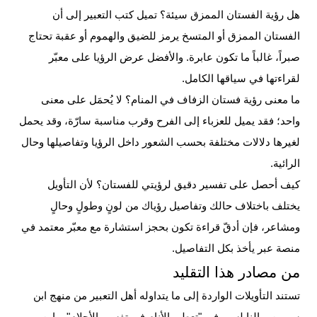
هل رؤية الفستان الممزق سيئة؟
تميل كتب التعبير إلى أن
الفستان الممزق أو المتسخ يرمز للضيق والهموم أو عقبة تحتاج
صبراً، غالباً ما تكون عابرة. والأفضل عرض الرؤيا على معبّر
لقراءتها في سياقها الكامل.
ما معنى رؤية فستان الزفاف في المنام؟
لا يُحمَل على معنى
واحد؛ فقد يميل للعزباء إلى الفرح وقرب مناسبة سارّة، وقد يحمل
لغيرها دلالات مختلفة بحسب الشعور داخل الرؤيا وتفاصيلها وحال
الرائية.
كيف أحصل على تفسير دقيق لرؤيتي للفستان؟
لأن التأويل
يختلف باختلاف حالك وتفاصيل رؤياك من لونٍ وطولٍ وحالٍ
ومشاعر، فإن أدقّ قراءة تكون بحجز استشارة مع معبّر معتمد في
منصة عبر يأخذ بكل التفاصيل.
من مصادر هذا التقليد
تستند التأويلات الواردة إلى ما يتداوله أهل التعبير من منهج ابن