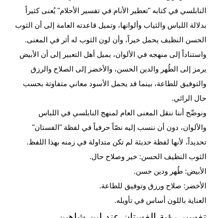
النابلسي في كتابه "تعطير الأنام في تفسير الأحلام" يُعنى كثيراً
بدلالة اللباس والثياب وألوانها، وتميل قاعدته العامة إلى أن الثوب
الحسن النظيف يحمل خيراً، وأن لون الثوب له أثر في المعنى.
واستناداً إلى منهجه في الألوان، يميل أهل التعبير إلى أن الأبيض
يرمز إلى الطُهر والدين الحسن، والأخضر إلى الصلاح والرزق
والتوفيق للطاعة، بينما قد يحمل الأسود معاني متفاوتة بحسب
حال الرائي.
ونوضّح أننا ننقل المعنى العام لمنهج النابلسي في اللباس
والألوان، دون أن ننسب إليه نصّاً حرفياً في لفظة "الفستان"
تحديداً، لأنها لفظة حديثة لم تكن متداولة في زمنه بهذا اللفظ.
الثوب النظيف الحسن: خير وصلاح حال.
الأبيض: طُهر ودين حسن.
الأخضر: صلاح ورزق وتوفيق للطاعة.
العناية باللون أساس في تأويله.
تفسير رؤية الفستان عند ابن شاهين