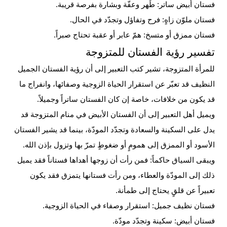
فستان أبيض ساتر: طُهر وعفّة وبشارة بفرصة قريبة.
فستان ملوّن زاهٍ: فرح وتفاؤل وتجدّد في الحال.
فستان ممزق أو متسخ: همّ عابر أو عقبة تحتاج صبراً.
تفسير رؤية الفستان للمتزوجة
للمرأة المتزوجة، تشير كتب التعبير إلى أن رؤية الفستان الجميل
النظيف قد تعبّر عن استقرار الحياة الزوجية وصفائها، وانفراج ما
قد يكون من خلافات، خاصة إن كان الفستان ساتراً وجميلاً.
ويميل أهل التعبير إلى أن الفستان الأبيض في منام المتزوجة قد
يدل على السكينة والسعادة وتجدّد المودّة، بينما قد يشير الفستان
الأسود أو الممزق إلى همومٍ أو ضغوطٍ تمرّ بها وتزول بإذن الله.
ويبقى السياق حاكماً: فمن رأت أن زوجها أهداها فستاناً فقد يميل
ذلك إلى المودّة والعطاء، ومن رأت فستانها يتمزق فقد يكون
تعبيراً عن قلقٍ يحتاج إلى طمأنة.
فستان نظيف جميل: استقرار وصفاء في الحياة الزوجية.
فستان أبيض: سكينة وتجدّد مودّة.