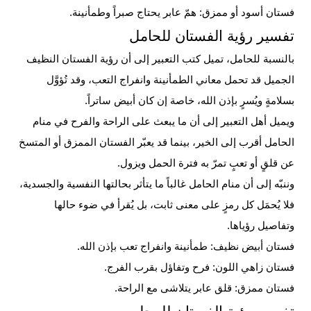
فستان أسود أو ممزق: همّ عابر يحتاج صبراً وطمأنينة.
تفسير رؤية الفستان للحامل
بالنسبة للحامل، تميل كتب التعبير إلى أن رؤية الفستان النظيف
الجميل قد تحمل معاني الطمأنينة وانفراج التعب، وقد تُؤوَّل
بسلامةٍ ويُسرٍ بإذن الله، خاصة إن كان أبيض ساتراً.
ويميل أهل التعبير إلى أن ما يبعث على الراحة والفرح في منام
الحامل أقرب إلى الخير، بينما قد يعبّر الفستان الممزق أو المتسخ
عن قلقٍ أو تعبٍ تمرّ به فترة
الحمل
ويزول.
وننبّه إلى أن منام الحامل غالباً ما يتأثر بحالتها النفسية والجسدية،
فلا يُحمَل كل رمزٍ على معنى ثابت، بل يُقرأ في ضوء حالها
وتفاصيل رؤياها.
فستان أبيض نظيف: طمأنينة وانفراج تعب بإذن الله.
فستان زاهي اللون: فرح وتفاؤل بقرب الفرج.
فستان ممزق: قلق عابر يتلاشى مع الراحة.