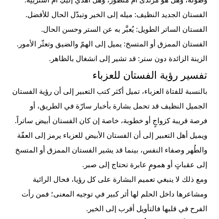
وطوله، وهل هو مُرتدى أم منظور، وهل أُهدي إليكِ أم اشتريتِه.
الفستان الجديد النظيف: ميله إلى الخير وتبدّل الحال للأفضل.
الفستان الساتر الطويل: يُعبَّر به عن الستر وحسن الحال.
الفستان الممزق أو المتسخ: يميل إلى الهمّ والضيق وتعثّر الأمور.
الزينة الزائدة دون ستر: قد تشير إلى انشغال بالظاهر.
تفسير رؤية الفستان للعزباء
بالنسبة للفتاة العزباء، تميل أكثر كتب التعبير إلى أن رؤية الفستان
الجميل النظيف قد تحمل بشارة بأخبار سارّة في الطريق، أو
فرصة قريبة كزواجٍ أو خطوبة، خاصة إن كان الفستان أبيض ساتراً.
ويميل أهل التعبير إلى أن الفستان الأبيض للعزباء يرمز إلى العفّة
والطُهر وصفاء النفس، بينما قد يشير الفستان الممزق أو المتسخ
إلى عقباتٍ أو همومٍ عابرة تحتاج إلى صبر.
ومع ذلك لا ينبغي تعميم البشارة على كل رؤيا، فحال الرائية
ومشاعرها داخل الحلم لها أثر كبير في توجيه المعنى؛ فمن رأت
الفرح في قلبها فالتأويل أقرب إلى الخير.