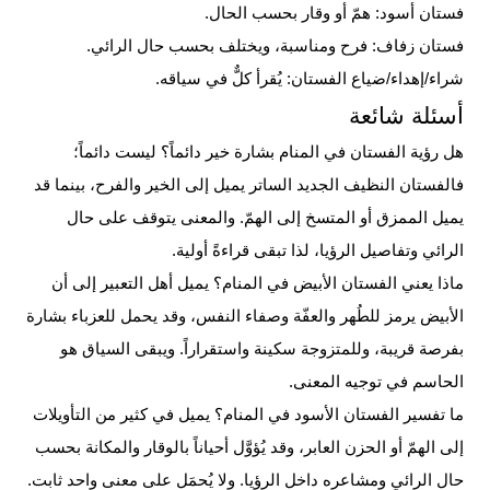
فستان أسود: همّ أو وقار بحسب الحال.
فستان زفاف: فرح ومناسبة، ويختلف بحسب حال الرائي.
شراء/إهداء/ضياع الفستان: يُقرأ كلٌّ في سياقه.
أسئلة شائعة
هل رؤية الفستان في المنام بشارة خير دائماً؟
ليست دائماً؛
فالفستان النظيف الجديد الساتر يميل إلى الخير والفرح، بينما قد
يميل الممزق أو المتسخ إلى الهمّ. والمعنى يتوقف على حال
الرائي وتفاصيل الرؤيا، لذا تبقى قراءةً أولية.
ماذا يعني الفستان الأبيض في المنام؟
يميل أهل التعبير إلى أن
الأبيض يرمز للطُهر والعفّة وصفاء النفس، وقد يحمل للعزباء بشارة
بفرصة قريبة، وللمتزوجة سكينة واستقراراً. ويبقى السياق هو
الحاسم في توجيه المعنى.
ما تفسير الفستان الأسود في المنام؟
يميل في كثير من التأويلات
إلى الهمّ أو الحزن العابر، وقد يُؤوَّل أحياناً بالوقار والمكانة بحسب
حال الرائي ومشاعره داخل الرؤيا. ولا يُحمَل على معنى واحد ثابت.