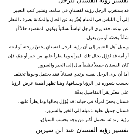
تفسير رؤية الفستان للرجل
قد يستغرب الرجل رؤيته لفستانٍ في منامه، وتشير كتب التعبير
إلى أن اللباس في المنام يُعبَّر به عن الحال والمكانة بصرف النظر
عن نوعه، فقد يرى الرجل لباساً نسائياً ويكون المقصود حالاً أو
شأناً يخصّه أو من يعول.
ويميل أهل التعبير إلى أن رؤية الرجل لفستانٍ يخصّ زوجته أو ابنته
أو أمه قد تُؤوَّل بحال تلك
المرأة
وما يطرأ عليها من خير أو همّ، فإن
كان الفستان جميلاً نظيفاً مال إلى الخير والسرور.
أما أن يرى الرجل نفسه يرتدي فستاناً فقد يحتمل وجوهاً تختلف
بحسب شعوره في الرؤيا وسياقها، وهنا تظهر أهمية عرض الرؤيا
على معبّر يقرأ التفاصيل بدقّة.
فستان يخصّ امرأة في حياته: قد يُؤوَّل بحالها وما يطرأ عليها.
فستان جميل نظيف: ميله إلى الخير والسرور.
رؤية ارتدائه: تحتمل أكثر من وجه بحسب السياق.
تفسير رؤية الفستان عند ابن سيرين