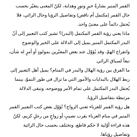
القمر المنير بشارةُ خيرٍ ونورٍ وهداية، لكنّ المعنى يتغيّر بحسب
حال القمر (مكتمل أم ناقص) وتفاصيل الرؤيا وحال الرائي، فلا
يُحمَل دائماً على معنىً واحد.
ماذا يعني رؤية القمر المكتمل (البدر)؟
تشير كتب التعبير إلى أنّ
البدر المكتمل المنير يميل إلى الدلالة على الخير والوضوح
وانفراج الهمّ، وقد يُؤوّل عند بعض المعبّرين بمولودٍ أو أمرٍ له شأن،
تبعاً لسياق الرائي.
ما الفرق بين رؤية الهلال والبدر في المنام؟
يميل أهل التعبير إلى
ربط الهلال بالبدايات والأمور التي ما تزال في طور النموّ، بينما
يُحمَل البدر المكتمل على تمام الأمر ووضوحه. وتبقى الدلالة
مرتبطة بتفاصيل الرؤيا.
هل رؤية القمر للعزباء تعني الزواج؟
تُؤوّل بعض كتب التعبير القمر
المنير في منام العزباء بقرب نصيبٍ أو زواجٍ من رجلٍ كريم، لكنّ
هذه قراءة أوّلية لا حكم قاطع، وتختلف بحسب حال الرائية
وتفاصيل رؤياها.