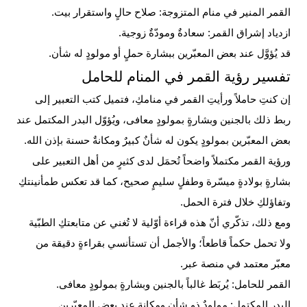
القمر المنير في منام المتزوجة: صلاح حالٍ واستقرار بيت.
ازدياد إشراق القمر: سعادةٌ ومودّةٌ زوجية.
قد يُؤوَّل عند بعض المعبّرين ببشارة حملٍ أو مولودٍ له شأن.
تفسير رؤية القمر في المنام للحامل
إن كنتِ حاملاً ورأيتِ القمر في منامكِ، فتميل كتب التعبير إلى
ربط ذلك بالجنين وبشارةٍ بمولودٍ معافى، ويُؤوّل البدر المكتمل عند
بعض المعبّرين بمولودٍ يكون له شأنٌ كبيرٌ ومكانةٌ حسنة بإذن الله.
ورؤية القمر مكتملاً واضحاً تُحمَل لدى كثيرٍ من أهل التعبير على
بشارةٍ بولادةٍ ميسّرة وطفلٍ سليمٍ صحيح، كما قد تعكس طمأنينتكِ
وتفاؤلكِ خلال فترة
الحمل
.
ومع ذلك، تذكّري أنّ هذه قراءة أوّلية لا تُغني عن متابعتكِ الطبّية
ولا تحمل حكماً قاطعاً؛ والأجمل أن تستأنسي بقراءةٍ دقيقة من
معبّر معتمد في منصة عبر.
القمر للحامل: يُربَط غالباً بالجنين وبشارةٍ بمولودٍ معافى.
البدر المكتمل: مولودٌ ذو شأنٍ ومكانةٍ عند بعض المعبّرين.