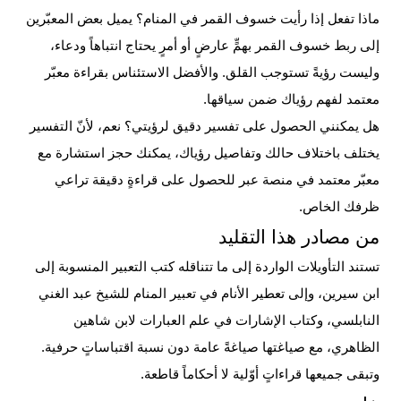
ماذا تفعل إذا رأيت خسوف القمر في المنام؟
يميل بعض المعبّرين
إلى ربط خسوف القمر بهمٍّ عارضٍ أو أمرٍ يحتاج انتباهاً ودعاء،
وليست رؤيةً تستوجب القلق. والأفضل الاستئناس بقراءة معبّر
معتمد لفهم رؤياك ضمن سياقها.
هل يمكنني الحصول على تفسير دقيق لرؤيتي؟
نعم، لأنّ التفسير
يختلف باختلاف حالك وتفاصيل رؤياك، يمكنك حجز استشارة مع
معبّر معتمد في منصة عبر للحصول على قراءةٍ دقيقة تراعي
ظرفك الخاص.
من مصادر هذا التقليد
تستند التأويلات الواردة إلى ما تتناقله كتب التعبير المنسوبة إلى
ابن سيرين، وإلى تعطير الأنام في تعبير المنام للشيخ عبد الغني
النابلسي، وكتاب الإشارات في علم العبارات لابن شاهين
الظاهري، مع صياغتها صياغةً عامة دون نسبة اقتباساتٍ حرفية.
وتبقى جميعها قراءاتٍ أوّلية لا أحكاماً قاطعة.