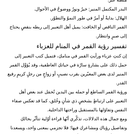
منصة عبر.
البدر المكتمل المنير: خيرٌ ونورٌ ووضوحٌ في الأحوال.
الهلال: بدايةٌ أو أمرٌ في طور النموّ والتطوّر.
القمر الناقص أو الخافت: يميل أهل التعبير إلى ربطه بنقصٍ يحتاج
إلى صبرٍ وانتظار.
تفسير رؤية القمر في المنام للعزباء
إن كنتِ عزباء ورأيتِ القمر في منامكِ، فتميل كتب التعبير إلى
حمل ذلك على بشارةٍ سارّة في حياتكِ العاطفية، وقد يُؤوَّل القمر
المنير لدى بعض المعبّرين بقرب نصيبٍ أو زواجٍ من رجلٍ كريمٍ رفيع
القدر
.
ورؤية القمر الساطع أو حمله بين اليدين تُحمَل عند بعض أهل
التعبير على ارتباطٍ بشخصٍ ذي شأنٍ وخُلق، كما قد تعكس صفاء
النفس وتفاؤلها بالمستقبل وراحتها الداخلية.
ومع جمال هذه الدلالات، تذكّري أنّها قراءة أوّلية تتأثّر بحالكِ
وتفاصيل رؤياكِ ومشاعركِ فيها؛ فلا تجزمي بمعنى واحد، ويسعدنا