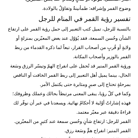
وضوح القمر وإشراقه: طمأنينةٌ وتفاؤلٌ بالولادة.
تفسير رؤية القمر في المنام للرجل
بالنسبة للرجل، تميل كتب التعبير إلى حمل رؤية القمر على ارتفاع
الشأن وحُسن السمعة، فقد يُؤوّل عند بعض المعبّرين بمنزلةٍ أو
ولايةٍ أو قُربٍ من أصحاب القرار، تبعاً لما ذكره القدماء من ربط
القمر بالوزير وأصحاب المكانة.
ورؤية القمر المنير قد تُحمَل على انفراج الهمّ وتيسّر الرزق وسَعة
الحال، بينما يميل أهل التعبير إلى ربط القمر الخافت أو الناقص
بمرحلةٍ تحتاج إلى صبرٍ ومثابرة حتى يكتمل الأمر.
وكما في كلّ رؤيا، يبقى المعنى مرتبطاً بحالك وعملك وظروفك؛
فهذه إشاراتٌ أوّلية لا أحكامٌ نهائية. ويسعدنا في عبر أن نوفّر لك
قراءةً دقيقة عبر معبّر معتمد.
القمر للرجل: ارتفاع شأنٍ وحُسن سمعة عند كثيرٍ من المعبّرين.
القمر المنير: انفراج همٍّ وسَعة رزق.