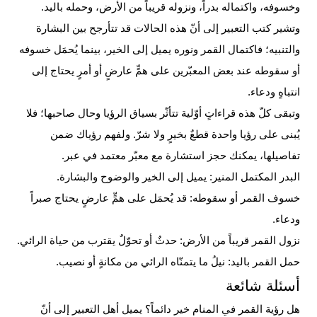
وخسوفه، واكتماله بدراً، ونزوله قريباً من الأرض، وحمله باليد.
وتشير كتب التعبير إلى أنّ هذه الحالات قد تتأرجح بين البشارة
والتنبيه؛ فاكتمال القمر ونوره يميل إلى الخير، بينما يُحمَل خسوفه
أو سقوطه عند بعض المعبّرين على همٍّ عارضٍ أو أمرٍ يحتاج إلى
انتباهٍ ودعاء.
وتبقى كلّ هذه قراءاتٍ أوّلية تتأثّر بسياق الرؤيا وحال صاحبها؛ فلا
يُبنى على رؤيا واحدة قطعٌ بخيرٍ ولا شرّ. ولفهم رؤياك ضمن
تفاصيلها، يمكنك حجز استشارة مع معبّر معتمد في عبر.
البدر المكتمل المنير: يميل إلى الخير والوضوح والبشارة.
خسوف القمر أو سقوطه: قد يُحمَل على همٍّ عارضٍ يحتاج صبراً
ودعاء.
نزول القمر قريباً من الأرض: حدثٌ أو تحوّلٌ يقترب من حياة الرائي.
حمل القمر باليد: نيلُ ما يتمنّاه الرائي من مكانةٍ أو نصيب.
أسئلة شائعة
هل رؤية القمر في المنام خير دائماً؟
يميل أهل التعبير إلى أنّ