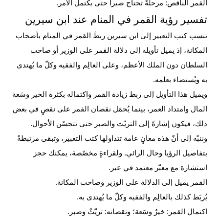
القمر الناقص: مرحلةٌ تحتاج صبراً حتى يكتمل الأمر.
تفسير رؤية القمر في المنام عند ابن سيرين
تنسب كتب التعبير إلى ابن سيرين ربطَ القمر في المنام بأصحاب
المكانة، إذ يميل تأويله إلى دلالة القمر على الوزير أو صاحب
السلطان دون
الملك
الأعظم، وعلى العالِم والفقيه وكلّ ما يُهتدى
به ويُستضاء بعلمه.
ويميل هذا التأويل إلى ربط زيادة القمر واكتماله بكثرة الخير وسَعة
المال وامتداد العمر، بينما يُحمَل نقصان القمر على نقصٍ في بعض
ذلك، فيكون إشارةً إلى التريّث والصبر حتى تتحسّن الأحوال.
وننبّه إلى أنّ هذه معانٍ عامة تتداولها كتب التعبير، وتبقى مرتبطةً
بتفاصيل الرؤيا وحال الرائي. ولقراءةٍ مخصّصة، يمكنك حجز
استشارة مع معبّر معتمد في عبر.
القمر يميل إلى الدلالة على الوزير وصاحب المكانة.
يُربَط كذلك بالعالِم والفقيه وكلّ ما يُهتدى به.
اكتمال القمر: خيرٌ وسَعة؛ ونقصانه: تريّثٌ وصبر.