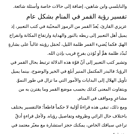
والنابلسي وابن شاهين، إضافة إلى حالات خاصة وأسئلة شائعة.
تفسير رؤية القمر في المنام بشكل عام
عزيزي القارئ، يُعدّ القمر من الرموز المحبّبة في كتب التعبير، إذ
يميل أهل التعبير إلى ربطه بالنور والهداية وارتفاع المكانة وانفراج
الهمّ. فكما يُضيء القمر ظلمة الليل، تُحمَل رؤيته غالباً على بشارةٍ
تُبدّد ظلمة همٍّ أو تُؤذن بفرجٍ قريب بإذن الله.
وتشير كتب التعبير إلى أنّ قوّة هذه الدلالة ترتبط بحال القمر في
الرؤيا: فالبدر المكتمل المنير أبلغ في الخير والوضوح، بينما يميل
تأويل الهلال إلى البدايات والأمور التي ما تزال في طور النموّ.
ويتفاوت المعنى كذلك بحسب موضع القمر وما يقترن به من
مشاعرٍ ومواقف في المنام.
ومع ذلك، تبقى هذه قراءةً أوّلية لا حكماً قاطعاً؛ فالتفسير يختلف
باختلاف حال الرائي وظروفه وتفاصيل رؤياه. ولأجل قراءةٍ أدقّ
تراعي سياقك الخاص، يمكنك حجز استشارة مع معبّر معتمد في