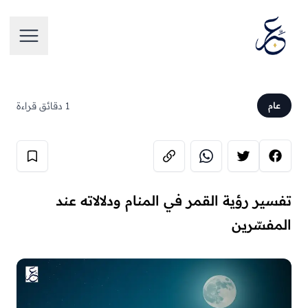
تخطَّ إلى المحتوى
فتح الق
1 دقائق قراءة
عام
تفسير رؤية القمر في المنام ودلالاته عند
المفسّرين