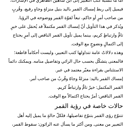
أمّا ما تنسبه كتب التعبير إلى ابن شاهين الظاهري في الإشارات،
فيميل إلى ربط إمساك القمر باليد بنيل منزلةٍ وجاهٍ رفيع، وقُربٍ
من صاحب أمرٍ أو حاكم، تبعاً لقوّة القمر ووضوحه في الرؤيا.
ويُذكر في هذا التأويل أنّ إمساك القمر مكتملاً قد يُحمَل على خيرٍ
تامٍّ وارتباطٍ كريم، بينما يميل تأويل القمر الناقص إلى أمرٍ يحتاج
إلى اكتمالٍ ونضوجٍ مع الوقت.
وهذه دلالاتٌ عامة تتداولها كتب التعبير، وليست أحكاماً قاطعة؛
فالمعنى يتشكّل بحسب حال الرائي وتفاصيل منامه. ويمكنك دائماً
الاستئناس بقراءة معبّر معتمد في عبر.
إمساك القمر باليد: منزلةٌ وجاهٌ وقُربٌ من صاحب أمر.
القمر المكتمل: خيرٌ تامٌّ وارتباطٌ كريم.
القمر الناقص: أمرٌ يحتاج اكتمالاً مع الوقت.
حالات خاصة في رؤية القمر
تتنوّع رؤى القمر بتنوّع تفاصيلها، فلكلّ حالةٍ ما يميل إليه أهل
التعبير من معنى. ومن أكثر ما يسأل عنه الرائون: سقوط القمر،