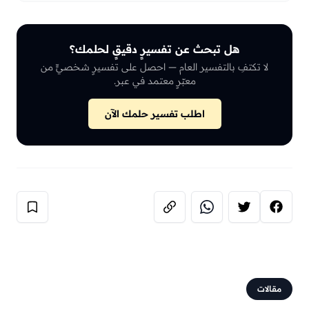
هل تبحث عن تفسيرٍ دقيقٍ لحلمك؟
لا تكتفِ بالتفسير العام — احصل على تفسيرٍ شخصيٍّ من
معبّرٍ معتمد في عبر.
اطلب تفسير حلمك الآن
مقالات