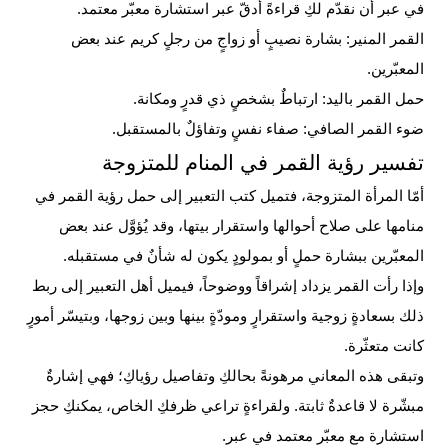
في عبر أن نقدّم لكِ قراءةً أدقّ عبر استشارة معبّر معتمد.
القمر المنير: بشارة نصيبٍ أو زواجٍ من رجلٍ كريم عند بعض
المعبّرين.
حمل القمر باليد: ارتباطٌ بشخصٍ ذي قدرٍ ومكانة.
ضوء القمر الصافي: صفاء نفسٍ وتفاؤلٌ بالمستقبل.
تفسير رؤية القمر في المنام للمتزوجة
أمّا
المرأة
المتزوجة، فتميل كتب التعبير إلى حمل رؤية القمر في
منامها على صلاح أحوالها واستقرار بيتها، وقد يُؤوَّل عند بعض
المعبّرين ببشارة حملٍ أو بمولودٍ يكون له شأنٌ في مستقبله.
وإذا رأت القمر يزداد إشراقاً ووضوحاً، فيميل أهل التعبير إلى ربط
ذلك بسعادةٍ زوجية واستقرارٍ ومودّةٍ بينها وبين زوجها، وبتيسّر أمورٍ
كانت متعثّرة.
وتبقى هذه المعاني مرهونةً بحالكِ وتفاصيل رؤياكِ؛ فهي إشارةٌ
مبشّرة لا قاعدةٌ ثابتة. ولقراءةٍ تراعي ظرفكِ الخاص، يمكنكِ حجز
استشارة مع معبّر معتمد في عبر.