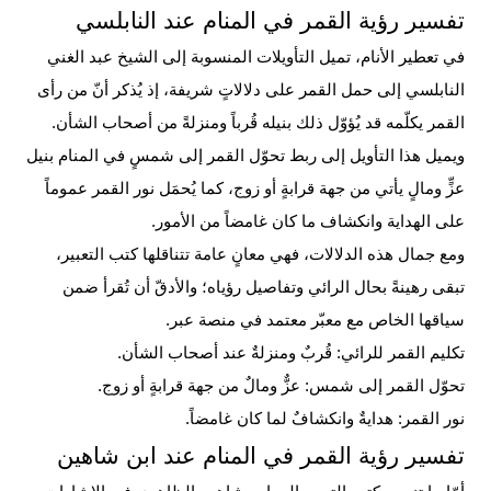
تفسير رؤية القمر في المنام عند النابلسي
في تعطير الأنام، تميل التأويلات المنسوبة إلى الشيخ عبد الغني
النابلسي إلى حمل القمر على دلالاتٍ شريفة، إذ يُذكر أنّ من رأى
القمر يكلّمه قد يُؤوّل ذلك بنيله قُرباً ومنزلةً من أصحاب الشأن.
ويميل هذا التأويل إلى ربط تحوّل القمر إلى شمسٍ في المنام بنيل
عزٍّ ومالٍ يأتي من جهة قرابةٍ أو زوج، كما يُحمَل نور القمر عموماً
على الهداية وانكشاف ما كان غامضاً من الأمور.
ومع جمال هذه الدلالات، فهي معانٍ عامة تتناقلها كتب التعبير،
تبقى رهينةً بحال الرائي وتفاصيل رؤياه؛ والأدقّ أن تُقرأ ضمن
سياقها الخاص مع معبّر معتمد في منصة عبر.
تكليم القمر للرائي: قُربٌ ومنزلةٌ عند أصحاب الشأن.
تحوّل القمر إلى شمس: عزٌّ ومالٌ من جهة قرابةٍ أو زوج.
نور القمر: هدايةٌ وانكشافٌ لما كان غامضاً.
تفسير رؤية القمر في المنام عند ابن شاهين