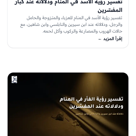
تفسير رؤية الأسد في المنام ودلالاته عند كبار
المفسّرين
تفسير رؤية الأسد في المنام للعزباء والمتزوجة والحامل
والرجل، ودلالاته عند ابن سيرين والنابلسي وابن شاهين، مع
حالات الهروب والمصارعة والركوب وأكل لحمه.
إقرأ المزيد
←