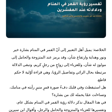
الخلاصة:
يميل أهل التعبير إلى أنّ
القمر
في المنام بشارة خير
ونور وهداية وارتفاع شأن، وقد يرمز عند المتزوجة والحامل إلى
مولودٍ له شأن، وللعزباء إلى زواجٍ من رجلٍ كريم. وتبقى الدلالة
مرتبطة بحال الرائي وتفاصيل الرؤيا، وهي قراءة أوّلية لا حكم
قاطع.
هل استيقظتَ وفي قلبك دفءُ صورة قمرٍ منيرٍ رأيته في منامك،
وتساءلت عمّا يحمله لك من بشارة؟
في هذا المقال نذكر دلالة رؤية القمر في المنام بشكل عام،
وتفسيرها للعزباء والمتزوجة والحامل والرجل، وأقوال ابن سيرين