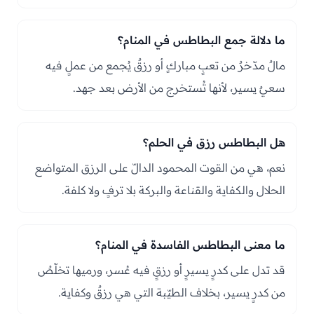
ما دلالة جمع البطاطس في المنام؟
مالٌ مدّخرٌ من تعبٍ مباركٍ أو رزقٌ يُجمع من عملٍ فيه
سعيٌ يسير، لأنها تُستخرج من الأرض بعد جهد.
هل البطاطس رزق في الحلم؟
نعم، هي من القوت المحمود الدالّ على الرزق المتواضع
الحلال والكفاية والقناعة والبركة بلا ترفٍ ولا كلفة.
ما معنى البطاطس الفاسدة في المنام؟
قد تدل على كدرٍ يسيرٍ أو رزقٍ فيه عُسر، ورميها تخلّصٌ
من كدرٍ يسير، بخلاف الطيّبة التي هي رزقٌ وكفاية.