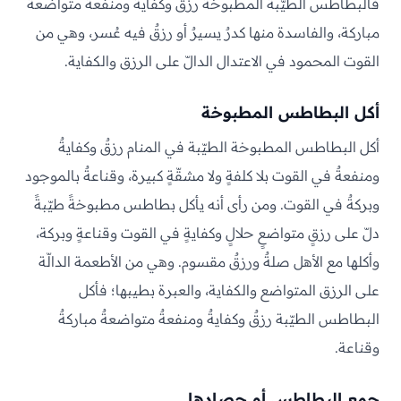
فالبطاطس الطيّبة المطبوخة رزقٌ وكفايةٌ ومنفعةٌ متواضعةٌ
مباركة، والفاسدة منها كدرٌ يسيرٌ أو رزقٌ فيه عُسر، وهي من
القوت المحمود في الاعتدال الدالّ على الرزق والكفاية.
أكل البطاطس المطبوخة
أكل البطاطس المطبوخة الطيّبة في المنام رزقٌ وكفايةٌ
ومنفعةٌ في القوت بلا كلفةٍ ولا مشقّةٍ كبيرة، وقناعةٌ بالموجود
وبركةٌ في القوت. ومن رأى أنه يأكل بطاطس مطبوخةً طيّبةً
دلّ على رزقٍ متواضعٍ حلالٍ وكفايةٍ في القوت وقناعةٍ وبركة،
وأكلها مع الأهل صلةٌ ورزقٌ مقسوم. وهي من الأطعمة الدالّة
على الرزق المتواضع والكفاية، والعبرة بطيبها؛ فأكل
البطاطس الطيّبة رزقٌ وكفايةٌ ومنفعةٌ متواضعةٌ مباركةٌ
وقناعة.
جمع البطاطس أو حصادها