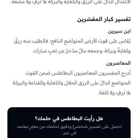
الاعتدال الدالّ على الرزق والكفاية والبركة بلا ترفٍ ولا مشقّة.
تفسير كبار المفسّرين
ابن سيرين
يُقاس على قوت الأرض المتواضع النافع؛ فالطيّب منه رزقٌ
وكفايةٌ وبركة، وجمعه مالٌ مدّخرٌ من تعبٍ مبارك.
المعاصرون
أدرج المفسرون المعاصرون البطاطس ضمن القوت
المتواضع الدالّ على الرزق الحلال والكفاية والقناعة والبركة
بلا ترفٍ ولا كلفة.
هل رأيت البطاطس في حلمك؟
احصل على تفسيرٍ شخصيٍّ ودقيق لحلمك من معبّرٍ معتمد
في عبر.