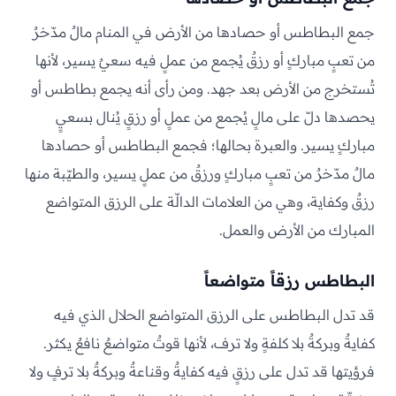
جمع البطاطس أو حصادها من الأرض في المنام مالٌ مدّخرٌ
من تعبٍ مباركٍ أو رزقٌ يُجمع من عملٍ فيه سعيٌ يسير، لأنها
تُستخرج من الأرض بعد جهد. ومن رأى أنه يجمع بطاطس أو
يحصدها دلّ على مالٍ يُجمع من عملٍ أو رزقٍ يُنال بسعيٍ
مباركٍ يسير. والعبرة بحالها؛ فجمع البطاطس أو حصادها
مالٌ مدّخرٌ من تعبٍ مباركٍ ورزقٌ من عملٍ يسير، والطيّبة منها
رزقٌ وكفاية، وهي من العلامات الدالّة على الرزق المتواضع
المبارك من الأرض والعمل.
البطاطس رزقاً متواضعاً
قد تدل البطاطس على الرزق المتواضع الحلال الذي فيه
كفايةٌ وبركةٌ بلا كلفةٍ ولا ترف، لأنها قوتٌ متواضعٌ نافعٌ يكثر.
فرؤيتها قد تدل على رزقٍ فيه كفايةٌ وقناعةٌ وبركةٌ بلا ترفٍ ولا