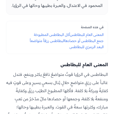
المحمود في الاعتدال، والعبرة بطيبها وحالها في الرؤيا.
في هذه الصفحة
المعنى العام للبطاطس
أكل البطاطس المطبوخة
جمع البطاطس أو حصادها
البطاطس رزقاً متواضعاً
البعد الرمزي للبطاطس
المعنى العام للبطاطس
البطاطس في الرؤيا قوتٌ متواضعٌ نافعٌ يكثر وينفع، فتدل
غالباً على رزقٍ متواضعٍ حلالٍ يُنال بسعيٍ يسيرٍ وعلى قوتٍ فيه
كفايةٌ وبركةٌ بلا كلفة. فأكلها المطبوخ الطيّب رزقٌ وكفايةٌ
ومنفعةٌ بلا كلفة، وجمعها أو حصادها مالٌ مدّخرٌ من تعبٍ
مبارك، وكثرتها سعةٌ في القوت. والعبرة بطيبها وحالها؛