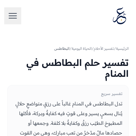
تخطَّ إلى المحتوى
فتح الق
الرئيسية
/
تفسير الأحلام
/
الحياة اليومية
/
البطاطس
تفسير حلم البطاطس في
المنام
تفسير سريع
تدل البطاطس في المنام غالباً على رزقٍ متواضعٍ حلالٍ
يُنال بسعيٍ يسير وعلى قوتٍ فيه كفايةٌ وبركة، فأكلها
المطبوخ الطيّب رزقٌ وكفايةٌ بلا كلفة. وجمعها أو
حصادها مالٌ مدّخرٌ من تعبٍ مبارك، وهي من القوت