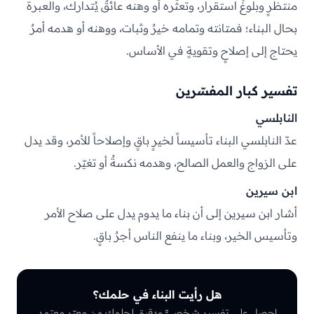
منتظرٍ وبلوغُ استقرار، وتعثّره أو وهنه عائقٌ يُتدارك، والعبرة
بحال البناء؛ فمتانته وتمامه خيرٌ وثبات، ووهنه أو هدمه أمرٌ
يحتاج إلى إصلاحٍ وتقويةٍ في الأساس.
تفسير كبار المفسّرين
النابلسي
عدّ النابلسي البناء تأسيساً لخيرٍ باقٍ وإصلاحاً للأمر، وقد يدل
على الزواج والعمل الصالح، وهدمه نكسةٌ أو تغيّر.
ابن سيرين
أشار ابن سيرين إلى أن بناء ما يدوم يدل على صلاح الأمر
وتأسيس الخير، وبناء ما ينفع الناس أجرٌ باقٍ.
هل رأيت البناء في حلمك؟
احصل على تفسيرٍ شخصيٍّ ودقيق لحلمك من معبّرٍ معتمد