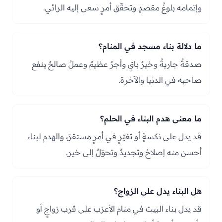
وإتمامه بلوغُ مقصدٍ وتحقّق أمرٍ سعى إليه الرائي.
ما دلالة بناء مسجد في المنام؟
صدقةٌ جاريةٌ وخيرٌ باقٍ وأجرٌ عظيمٌ وعملٌ صالحٌ ينفع
صاحبه في الدنيا والآخرة.
ما معنى هدم البناء في الحلم؟
قد يدل على نكسةٍ أو تغيّرٍ في أمرٍ مستقرّ، والهدم لبناء
أحسن منه إصلاحٌ وتجديدٌ وتحوّلٌ إلى خير.
هل البناء يدل على الزواج؟
قد يدل بناء البيت في منام الأعزب على قرب زواجٍ أو