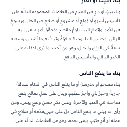
بناء البيت أو الدار
بناء بيتٍ أو دارٍ في المنام من العلامات المحمودة الدالّة على
تأسيس أسرةٍ أو زواجٍ أو مشروعٍ أو صلاحٍ في الحال ورسوخٍ
في الأمر، وإتمام البناء بلوغُ مقصدٍ وتحقّق أمرٍ سعى إليه
الرائي. وحسن البناء ومتانته قوّةٌ وثباتٌ فيما أسّس، وسعته
سعةٌ في الرزق والحال، وهو من أحمد ما يُرى لدلالته على
الخير الباقي والتأسيس النافع.
بناء ما ينفع الناس
بناء مسجدٍ أو مدرسةٍ أو ما ينفع الناس في المنام صدقةٌ
جاريةٌ وخيرٌ باقٍ وأجرٌ عظيم، ويدل على عملٍ صالحٍ ينفع
صاحبه في الدنيا والآخرة، وعلى ذكرٍ حسنٍ ونفعٍ يبقى. ومن
رأى أنه يبني ما ينفع الناس دلّ على خيرٍ يقدّمه أو صلاحٍ في
عمله أو أثرٍ طيّبٍ يبقى بعده، وهو من العلامات الدالّة على