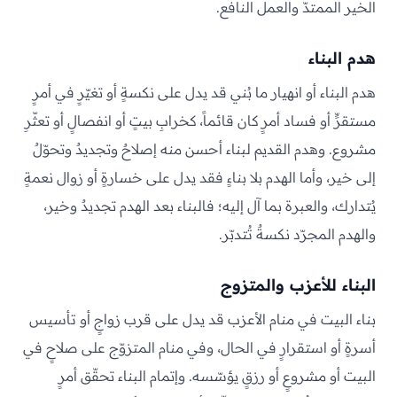
الخير الممتدّ والعمل النافع.
هدم البناء
هدم البناء أو انهيار ما بُني قد يدل على نكسةٍ أو تغيّرٍ في أمرٍ
مستقرٍّ أو فساد أمرٍ كان قائماً، كخرابِ بيتٍ أو انفصالٍ أو تعثّرِ
مشروع. وهدم القديم لبناء أحسن منه إصلاحٌ وتجديدٌ وتحوّلٌ
إلى خير، وأما الهدم بلا بناءٍ فقد يدل على خسارةٍ أو زوال نعمةٍ
يُتدارك، والعبرة بما آل إليه؛ فالبناء بعد الهدم تجديدٌ وخير،
والهدم المجرّد نكسةٌ تُتدبّر.
البناء للأعزب والمتزوج
بناء البيت في منام الأعزب قد يدل على قرب زواجٍ أو تأسيس
أسرةٍ أو استقرارٍ في الحال، وفي منام المتزوّج على صلاحٍ في
البيت أو مشروعٍ أو رزقٍ يؤسّسه. وإتمام البناء تحقّق أمرٍ