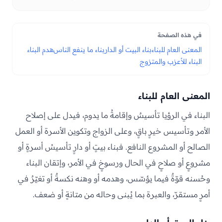
في هذه الصفحة
المعنى العام للبناء
بناء البيت أو الدار
بناء ما ينفع الناس
هدم البناء
البناء للأعزب والمتزوج
المعنى العام للبناء
البناء في الرؤيا تأسيسٌ وإقامةُ ما يدوم، فيدل على إصلاح
الأمر وتأسيس خيرٍ باقٍ، وعلى الزواج وتكوين الأسرة أو العمل
الصالح أو المشروع النافع. فبناء بيتٍ أو دارٍ تأسيسُ أسرةٍ أو
مشروعٍ أو صلاحٍ في الحال ورسوخٍ في الأمر، وإتقان البناء
وحُسنه قوّةٌ فيما يؤسّس، وهدمه أو وهنه نكسةٌ أو تغيّرٌ في
أمرٍ مستقرّ، والعبرة بما يُبنى وحاله من متانةٍ أو ضعف.