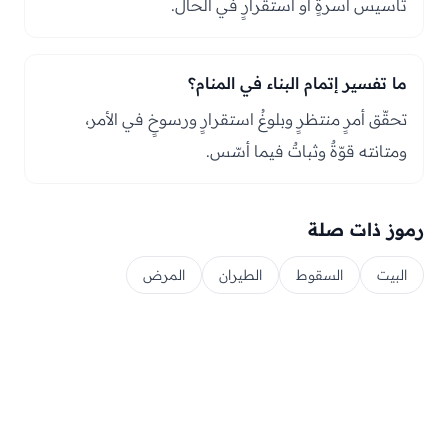
تأسيس أسرةٍ أو استقرارٍ في الحال.
ما تفسير إتمام البناء في المنام؟
تحقّق أمرٍ منتظرٍ وبلوغُ استقرارٍ ورسوخٍ في الأمر،
ومتانته قوّةٌ وثباتٌ فيما أسّس.
رموز ذات صلة
البيت
السقوط
الطيران
المرض