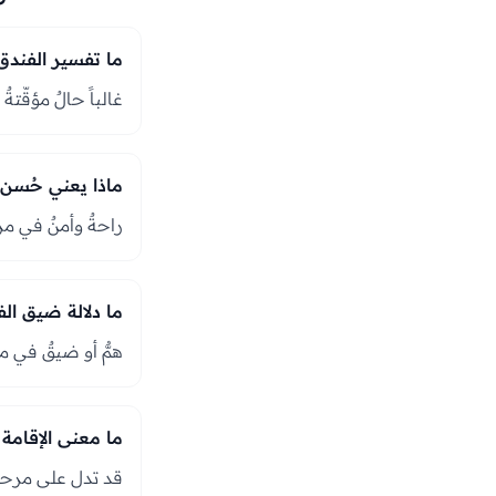
ما تفسير الفندق
غالباً حالٌ مؤقّتة
ماذا يعني حُسن 
راحةٌ وأمنٌ في مرح
ما دلالة ضيق ال
همٌّ أو ضيقٌ في م
ما معنى الإقامة
قد تدل على مرحلةٍ 