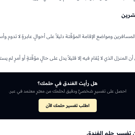
سّرين
لمسافرين ومواضع الإقامة المؤقّتة دليلاً على أحوالٍ عابرةٍ لا تدوم وأسف
 المنزل الذي لا يُقام فيه إلا قليلاً يدل على حالٍ مؤقّتةٍ أو أمرٍ لم يستق
هل رأيت الفندق في حلمك؟
احصل على تفسيرٍ شخصيٍّ ودقيق لحلمك من معبّرٍ معتمد في عبر.
اطلب تفسير حلمك الآن
 تفسير حلم الفندق