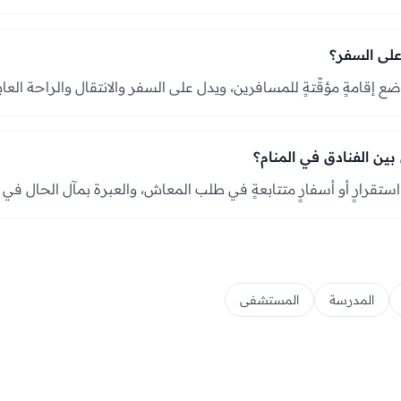
على السفر؟
وضع إقامةٍ مؤقّتةٍ للمسافرين، ويدل على السفر والانتقال والراحة العاب
 بين الفنادق في المنام؟
تقرارٍ أو أسفارٍ متتابعةٍ في طلب المعاش، والعبرة بمآل الحال في ال
المدرسة
المستشفى