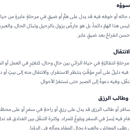
سوؤه
اله أو خوفه فيه قد يدل على همٍّ أو ضيقٍ في مرحلةٍ عابرةٍ من حياة 
يس هذا الهمّ دائماً، بل هو عارضٌ يزول بالرحيل وتبدّل الحال، والعبرة 
حسن انفراجٌ بعد ضيقٍ عابر.
انتقال
حلةٍ انتقاليّةٍ في حياة الرائي بين حالٍ وحال، كتغيّرٍ في العمل أو ال
يه دليلٌ على أمرٍ مؤقّتٍ ينتظر الاستقرار، والانتقال منه إلى بيتٍ أو دارٍ
نقّل، وفيه دعوةٌ إلى الصبر حتى تستقرّ الأحوال.
وطالب الرزق
سافر أو طالب الرزق قد يدل على رزقٍ أو راحةٍ في سفرٍ أو على محطّ
 فيه يُسرٌ في السفر وبلوغٌ للمراد. وكثرة التنقّل بين الفنادق قد تد
في طلب المعاش، والعبرة بحال المقام ومآله في الرؤيا.