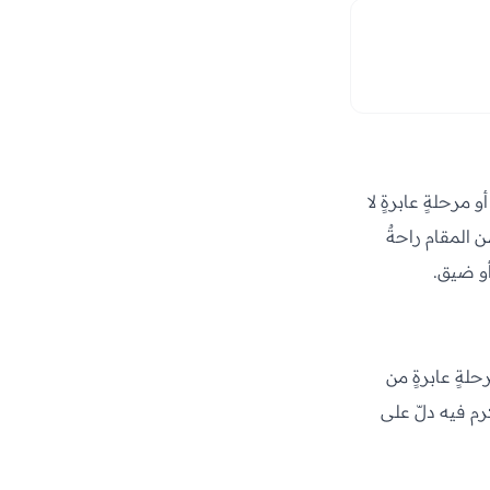
مرحلةٍ عابرةٍ لا
ن المقام راحةٌ
أو ضيق.
لةٍ عابرةٍ من
كرم فيه دلّ على