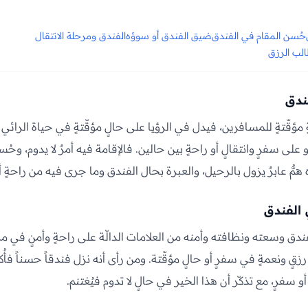
حُسن المقام في الفندق
ضيق الفندق أو سوؤه
الفندق ومرحلة الانتقال
لب الرزق
ندق
ؤقّتةٍ للمسافرين، فيدل في الرؤيا على حالٍ مؤقّتةٍ في حياة الرائي أو 
 على سفرٍ وانتقالٍ أو راحةٍ بين حالين. فالإقامة فيه أمرٌ لا يدوم، وحُس
همٌّ عابرٌ يزول بالرحيل، والعبرة بحال الفندق وما جرى فيه من راحةٍ 
 الفندق
دق وسعته ونظافته وأمنه من العلامات الدالّة على راحةٍ وأمنٍ في مرح
رزقٍ ونعمةٍ في سفرٍ أو حالٍ مؤقّتة. ومن رأى أنه نزل فندقاً حسناً فأُ
أو سفرٍ، مع تذكّر أن هذا الخير في حالٍ لا تدوم فيُغتنم.