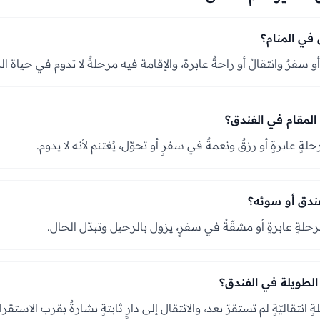
 في المنام؟
ٌ أو سفرٌ وانتقالٌ أو راحةٌ عابرة، والإقامة فيه مرحلةٌ لا تدوم في حياة ال
المقام في الفندق؟
لةٍ عابرةٍ أو رزقٌ ونعمةٌ في سفرٍ أو تحوّل، يُغتنم لأنه لا يدوم.
فندق أو سوئه؟
رحلةٍ عابرةٍ أو مشقّةٌ في سفرٍ، يزول بالرحيل وتبدّل الحال.
 الطويلة في الفندق؟
انتقاليّةٍ لم تستقرّ بعد، والانتقال إلى دارٍ ثابتةٍ بشارةٌ بقرب الاستقرار