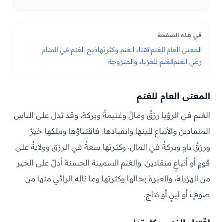
في هذه الصفحة
المعنى العام للغنم
اقتناء الغنم وكثرتها
ذبح الغنم في المنام
رعي الغنم
الغنم للعزباء والمتزوجة
المعنى العام للغنم
الغنم في الرؤيا رزقٌ ومالٌ وغنيمةٌ وبركة، وقد تدل على الناس
المنقادين والأتباع للينها وانقيادها. فاقتناؤها وملكها خيرٌ
ورزقٌ نامٍ وبركةٌ في المال، وكثرتها سعةٌ في الرزق وولايةٌ على
قومٍ أو أتباعٍ منقادين. والغنم السمينة الحسنة أدلّ على الخير
من الهزيلة، والعبرة بحالها وكثرتها وما ناله الرائي منها من
صوفٍ أو لبنٍ أو نتاج.