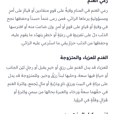
رعي الغنم
رعي الغنم في المنام ولايةٌ على قومٍ منقادين أو قيامٌ على أمرٍ
ومسؤوليةٍ يرعاها الرائي، فمن رعى غنماً حسناً وحفظها نجح
في ولايةٍ أو قيامٍ على قومٍ أو أمرٍ. وإن ضاعت منه أو افترسها
الذئب دلّ على تفريطٍ في رعيّةٍ أو خطرٍ يتهدّد ما يقوم عليه،
وحفظها من الذئب حزمٌ يقي ما استُرعي عليه الرائي.
الغنم للعزباء والمتزوجة
للعزباء قد يدل الغنم على رزقٍ أو خيرٍ يقبل أو رجلٍ ليّن الجانب
أو حياةٍ فيها سعة، وحلبها لبناً رزقٌ وخير. وللمتزوجة قد يدل
على بركةٍ في البيت ورزقٍ نامٍ وذرّيةٍ أو مالٍ يُجمع، وكثرة الغنم
في حقّهما سعةٌ ورخاء، والعبرة بحالها من سِمنٍ وكثرةٍ أو
هُزالٍ وقلّةٍ في الرؤيا.