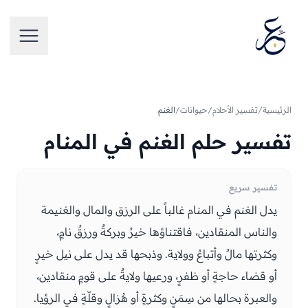
تخطَّ إلى المحتوى
فتح الق
الرئيسية
/
تفسير الأحلام
/
حيوانات
/
الغنم
تفسير حلم الغنم في المنام
تفسير سريع
يدل الغنم في المنام غالباً على الرزق والمال والغنيمة
والناس المنقادين، فاقتناؤها خيرٌ وبركةٌ ورزقٌ نامٍ،
وكثرتها مالٌ وأتباعٌ وولاية. وذبحها قد يدل على نيل خيرٍ
أو قضاء حاجةٍ أو ظفرٍ، ورعيها ولايةٌ على قومٍ منقادين،
والعبرة بحالها من سِمَنٍ وكثرةٍ أو هُزالٍ وقلّةٍ في الرؤيا.