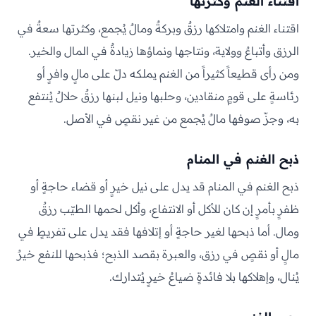
اقتناء الغنم وكثرتها
اقتناء الغنم وامتلاكها رزقٌ وبركةٌ ومالٌ يُجمع، وكثرتها سعةٌ في
الرزق وأتباعٌ وولاية، ونتاجها ونماؤها زيادةٌ في المال والخير.
ومن رأى قطيعاً كثيراً من الغنم يملكه دلّ على مالٍ وافرٍ أو
رئاسةٍ على قومٍ منقادين، وحلبها ونيل لبنها رزقٌ حلالٌ يُنتفع
به، وجزّ صوفها مالٌ يُجمع من غير نقصٍ في الأصل.
ذبح الغنم في المنام
ذبح الغنم في المنام قد يدل على نيل خيرٍ أو قضاء حاجةٍ أو
ظفرٍ بأمرٍ إن كان للأكل أو الانتفاع، وأكل لحمها الطيّب رزقٌ
ومال. أما ذبحها لغير حاجةٍ أو إتلافها فقد يدل على تفريطٍ في
مالٍ أو نقصٍ في رزق، والعبرة بقصد الذبح؛ فذبحها للنفع خيرٌ
يُنال، وإهلاكها بلا فائدةٍ ضياعُ خيرٍ يُتدارك.