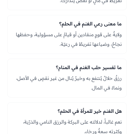
تفريطٌ في مالٍ أو نقصٌ يُتدارك.
ما معنى رعي الغنم في الحلم؟
ولايةٌ على قومٍ منقادين أو قيامٌ على مسؤولية، وحفظها
نجاحٌ، وضياعها تفريطٌ في رعيّة.
ما تفسير حلب الغنم في المنام؟
رزقٌ حلالٌ يُنتفع به وخيرٌ يُنال من غير نقصٍ في الأصل،
ونماءٌ في المال.
هل الغنم خير للمرأة في الحلم؟
نعم غالباً، لدلالته على البركة والرزق النامي والذرّية،
وكثرته سعةٌ ورخاء.