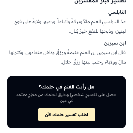
تفسير كبار المفسّرين
النابلسي
عدّ النابلسي الغنم مالاً وبركةً وأتباعاً، ورعيها ولايةً على قومٍ
لينين، وذبحها للنفع خيرٌ يُنال.
ابن سيرين
قال ابن سيرين إن الغنم غنيمةٌ ورزقٌ وناسٌ منقادون، وكثرتها
مالٌ وولاية، وحلب لبنها رزقٌ حلال.
هل رأيت الغنم في حلمك؟
احصل على تفسيرٍ شخصيٍّ ودقيق لحلمك من معبّرٍ معتمد
في عبر.
اطلب تفسير حلمك الآن