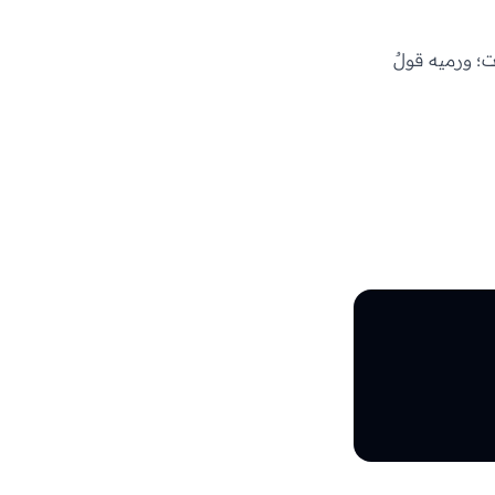
؛ ورميه قولٌ