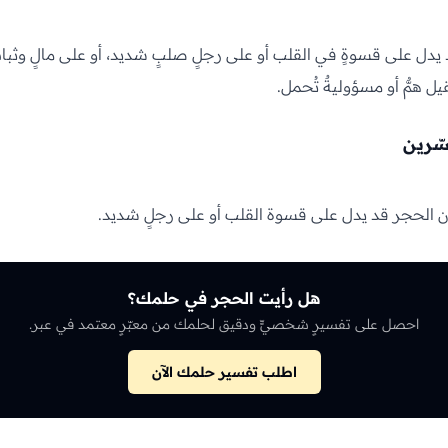
يدل على قسوةٍ في القلب أو على رجلٍ صلبٍ شديد، أو على مالٍ وثبات
يل همٌّ أو مسؤوليةٌ تُحمل.
سّرين
أن الحجر قد يدل على قسوة القلب أو على رجلٍ شديد.
هل رأيت الحجر في حلمك؟
احصل على تفسيرٍ شخصيٍّ ودقيق لحلمك من معبّرٍ معتمد في عبر.
اطلب تفسير حلمك الآن