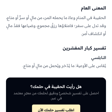
المعنى العام
الحقيبة في المنام وعاءُ ما يحمله المرء من مالٍ أو سرٍّ أو متاع،
وقد تدل على سفر؛ فامتلاؤها رزقٌ مجموع، وضياعها فقدُ مالٍ
أو انكشاف أمر.
تفسير كبار المفسّرين
النابلسي
يُقاس على الأوعية: ما يُدّخر ويُحمل من مالٍ أو متاع.
هل رأيت الحقيبة في حلمك؟
احصل على تفسيرٍ شخصيٍّ ودقيق لحلمك من معبّرٍ معتمد
في عبر.
اطلب تفسير حلمك الآن