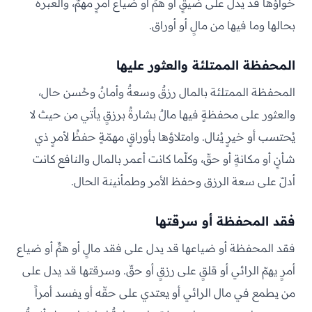
خواؤها قد يدل على ضيقٍ أو همٍّ أو ضياع أمرٍ مهمّ، والعبرة
بحالها وما فيها من مالٍ أو أوراق.
المحفظة الممتلئة والعثور عليها
المحفظة الممتلئة بالمال رزقٌ وسعةٌ وأمانٌ وحُسن حال،
والعثور على محفظةٍ فيها مالٌ بشارةٌ برزقٍ يأتي من حيث لا
يُحتسب أو خيرٍ يُنال. وامتلاؤها بأوراقٍ مهمّةٍ حفظٌ لأمرٍ ذي
شأنٍ أو مكانةٍ أو حقّ، وكلّما كانت أعمر بالمال والنافع كانت
أدلّ على سعة الرزق وحفظ الأمر وطمأنينة الحال.
فقد المحفظة أو سرقتها
فقد المحفظة أو ضياعها قد يدل على فقد مالٍ أو همٍّ أو ضياع
أمرٍ يهمّ الرائي أو قلقٍ على رزقٍ أو حقّ. وسرقتها قد يدل على
من يطمع في مال الرائي أو يعتدي على حقّه أو يفسد أمراً