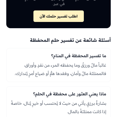
في عبر.
اطلب تفسير حلمك الآن
أسئلة شائعة عن تفسير حلم المحفظة
ما تفسير المحفظة في المنام؟
غالباً مالٌ ورزقٌ وما يحفظه المرء من نقدٍ وأوراق،
فالممتلئة مالٌ وأمان، وفقدها همٌّ أو ضياع أمرٍ يُتدارك.
ماذا يعني العثور على محفظة في الحلم؟
بشارةٌ برزقٍ يأتي من حيث لا يُحتسب أو خيرٍ يُنال، خاصةً
إذا كانت ممتلئةً بالمال.