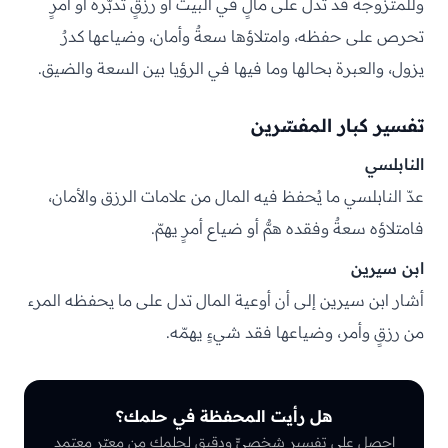
وللمتزوجة قد تدل على مالٍ في البيت أو رزقٍ تدبّره أو أمرٍ
تحرص على حفظه، وامتلاؤها سعةٌ وأمان، وضياعها كدرٌ
يزول، والعبرة بحالها وما فيها في الرؤيا بين السعة والضيق.
تفسير كبار المفسّرين
النابلسي
عدّ النابلسي ما يُحفظ فيه المال من علامات الرزق والأمان،
فامتلاؤه سعةٌ وفقده همٌّ أو ضياع أمرٍ يهمّ.
ابن سيرين
أشار ابن سيرين إلى أن أوعية المال تدل على ما يحفظه المرء
من رزقٍ وأمر، وضياعها فقد شيءٍ يهمّه.
هل رأيت المحفظة في حلمك؟
احصل على تفسيرٍ شخصيٍّ ودقيق لحلمك من معبّرٍ معتمد