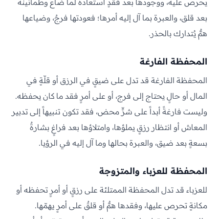
يحرص عليه، ووجودها بعد فقدٍ استعادةٌ لما ضاع وطمأنينةٌ
بعد قلق، والعبرة بما آل إليه أمرها؛ فعودتها فرجٌ، وضياعها
همٌّ يُتدارك بالحذر.
المحفظة الفارغة
المحفظة الفارغة قد تدل على ضيقٍ في الرزق أو قلّةٍ في
المال أو حالٍ يحتاج إلى فرج، أو على أمرٍ فقد ما كان يحفظه.
وليست فارغةً أبداً على شرٍّ محض، فقد تكون تنبيهاً إلى تدبير
المعاش أو انتظار رزقٍ يملؤها، وامتلاؤها بعد فراغٍ بشارةٌ
بسعةٍ بعد ضيق، والعبرة بحالها وما آل إليه في الرؤيا.
المحفظة للعزباء والمتزوجة
للعزباء قد تدل المحفظة الممتلئة على رزقٍ أو أمرٍ تحفظه أو
مكانةٍ تحرص عليها، وفقدها همٌّ أو قلقٌ على أمرٍ يهمّها.