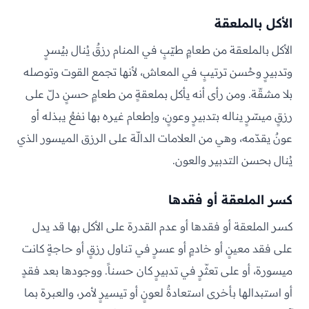
الأكل بالملعقة
الأكل بالملعقة من طعامٍ طيّبٍ في المنام رزقٌ يُنال بيُسرٍ
وتدبيرٍ وحُسن ترتيبٍ في المعاش، لأنها تجمع القوت وتوصله
بلا مشقّة. ومن رأى أنه يأكل بملعقةٍ من طعامٍ حسنٍ دلّ على
رزقٍ ميسّرٍ يناله بتدبيرٍ وعونٍ، وإطعام غيره بها نفعٌ يبذله أو
عونٌ يقدّمه، وهي من العلامات الدالّة على الرزق الميسور الذي
يُنال بحسن التدبير والعون.
كسر الملعقة أو فقدها
كسر الملعقة أو فقدها أو عدم القدرة على الأكل بها قد يدل
على فقد معينٍ أو خادمٍ أو عسرٍ في تناول رزقٍ أو حاجةٍ كانت
ميسورة، أو على تعثّرٍ في تدبيرٍ كان حسناً. ووجودها بعد فقدٍ
أو استبدالها بأخرى استعادةٌ لعونٍ أو تيسيرٍ لأمر، والعبرة بما