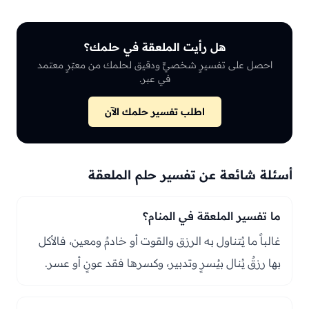
هل رأيت الملعقة في حلمك؟
احصل على تفسيرٍ شخصيٍّ ودقيق لحلمك من معبّرٍ معتمد
في عبر.
اطلب تفسير حلمك الآن
أسئلة شائعة عن تفسير حلم الملعقة
ما تفسير الملعقة في المنام؟
غالباً ما يُتناول به الرزق والقوت أو خادمٌ ومعين، فالأكل
بها رزقٌ يُنال بيُسرٍ وتدبير، وكسرها فقد عونٍ أو عسر.