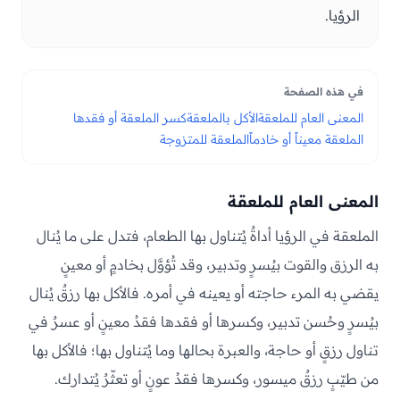
الرؤيا.
في هذه الصفحة
المعنى العام للملعقة
الأكل بالملعقة
كسر الملعقة أو فقدها
الملعقة معيناً أو خادماً
الملعقة للمتزوجة
المعنى العام للملعقة
الملعقة في الرؤيا أداةٌ يُتناول بها الطعام، فتدل على ما يُنال
به الرزق والقوت بيُسرٍ وتدبير، وقد تُؤوَّل بخادمٍ أو معينٍ
يقضي به المرء حاجته أو يعينه في أمره. فالأكل بها رزقٌ يُنال
بيُسرٍ وحُسن تدبير، وكسرها أو فقدها فقدُ معينٍ أو عسرٌ في
تناول رزقٍ أو حاجة، والعبرة بحالها وما يُتناول بها؛ فالأكل بها
من طيّبٍ رزقٌ ميسور، وكسرها فقدُ عونٍ أو تعثّرٌ يُتدارك.