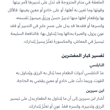
الملعقة في منام المتزوجة قد تدل على تدبيرها لأمر بيتها
وقوتها وما تعين به أهلها، أو على خادمٍ أو معينٍ يعينها. فالأكل
بها وإطعام أهلها منها تدبيرٌ حسنٌ ورزقٌ ميسورٌ تقسمه،
وكسرها أو فقدها قد يدل على عسرٍ عابرٍ في التدبير أو فقد
عونٍ يزول، والعبرة بحالها وما يُتناول بها؛ فالنافعة السليمة
تيسيرٌ في المعاش، والمكسورة تعثّرٌ يسيرٌ يُتدارك.
تفسير كبار المفسّرين
النابلسي
عدّ النابلسي أدوات الطعام مما يُنال به الرزق ويُتناول به
القوت، وربما دلّت على خادمٍ أو معينٍ يقضي به الحاجة.
ابن سيرين
أشار ابن سيرين إلى أن ما يُتناول به الطعام يدل على تيسير
الرزق وتدبيره، وكسره فقدُ عونٍ أو تعثّرٌ يُتدارك.