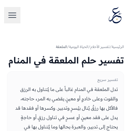
تخطَّ إلى المحتوى
فتح الق
الرئيسية
/
تفسير الأحلام
/
الحياة اليومية
/
الملعقة
تفسير حلم الملعقة في المنام
تفسير سريع
تدل الملعقة في المنام غالباً على ما يُتناول به الرزق
والقوت وعلى خادمٍ أو معينٍ يقضي به المرء حاجته،
فالأكل بها رزقٌ يُنال بيُسرٍ وتدبير. وكسرها أو فقدها قد
يدل على فقد معينٍ أو عسرٍ في تناول رزقٍ أو حاجةٍ
يحتاج إلى تدبير، والعبرة بحالها وما يُتناول بها في