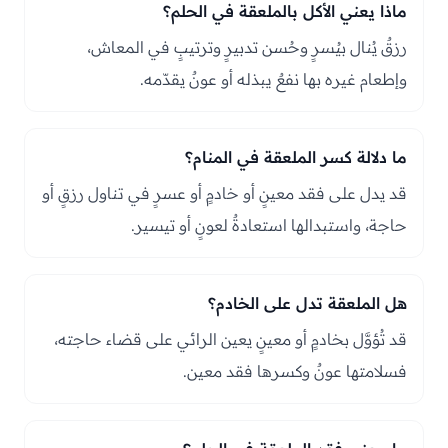
ماذا يعني الأكل بالملعقة في الحلم؟
رزقٌ يُنال بيُسرٍ وحُسن تدبيرٍ وترتيبٍ في المعاش،
وإطعام غيره بها نفعٌ يبذله أو عونٌ يقدّمه.
ما دلالة كسر الملعقة في المنام؟
قد يدل على فقد معينٍ أو خادمٍ أو عسرٍ في تناول رزقٍ أو
حاجة، واستبدالها استعادةٌ لعونٍ أو تيسير.
هل الملعقة تدل على الخادم؟
قد تُؤوَّل بخادمٍ أو معينٍ يعين الرائي على قضاء حاجته،
فسلامتها عونٌ وكسرها فقد معين.