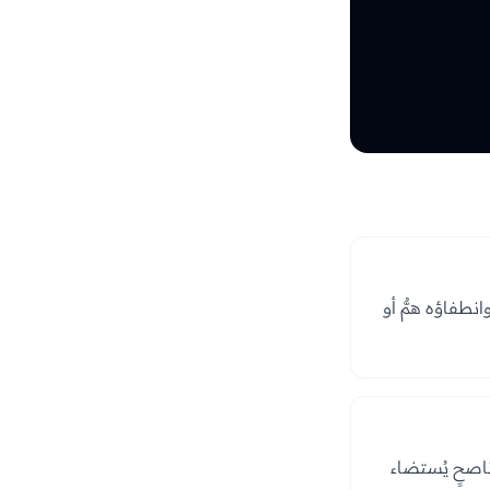
انطفاؤه همٌّ أو
ناصحٍ يُستضاء