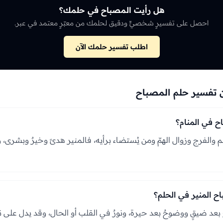
هل رأيت المصباح في حلمك؟
احصل على تفسيرٍ شخصيٍّ ودقيق لحلمك من معبّرٍ معتمد في عبر.
اطلب تفسير حلمك الآن
 تفسير حلم المصباح
ح في المنام؟
علم والفرج وزوال الهمّ ومن يُستضاء برأيه، فالمنير هدىً وخيرٌ وبشرى، و
ح المنير في الحلم؟
ٌ بعد ضيقٍ ووضوحٌ بعد حيرة، ونورٌ في القلب أو الحال، وقد يدل على 