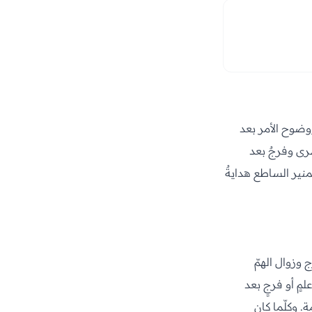
وضوح الأمر بعد
رى وفرجٌ بعد
منير الساطع هدايةٌ
 وزوال الهمّ
مٍ أو فرجٍ بعد
. وكلّما كان