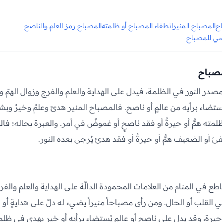
اح
المصباح المنير
انطفاء المصباح أو ظلمته
المصباح رمز العلم والناصح
فسي للمصباح
مصباح
صدر النور في الظلمة، فيدل على الهداية والعلم والفرج وزوال الهمّ و
اء برأيه من عالمٍ أو ناصح. فالمصباح المنير هدىً وعلمٌ وخيرٌ وبش
مته همٌّ أو حيرةٌ أو فقد ناصحٍ أو غموضٌ في أمر. والعبرة بحاله؛ فال
ئ أو الضعيف همٌّ أو حيرةٌ أو فقد هدىً يُرجى بعده النور.
ع في المنام من العلامات المحمودة الدالّة على الهداية والعلم والفرج
 القلب أو الحال. ومن رأى مصباحاً منيراً يضيء له دلّ على هدايةٍ أو عل
يرة، وقد يدل على ناصحٍ أو عالمٍ يُستضاء برأيه أو خيرٍ يهدي في ظلمة