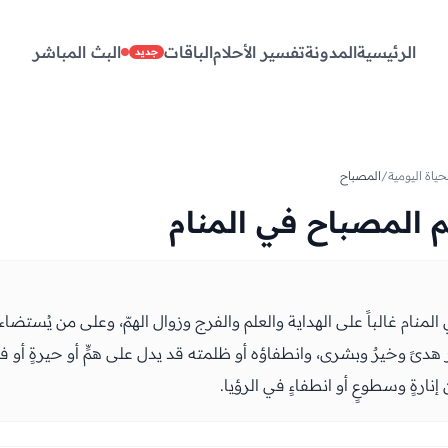
الرئيسية
المدونة
تفسير الأحلام
الباقات
البث المباشر
جديد
حياة اليومية
/
المصباح
 المصباح في المنام
منام غالباً على الهداية والعلم والفرج وزوال الهمّ، وعلى من يُستضاء 
هدىً وخيرٌ وبشرى، وانطفاؤه أو ظلمته قد يدل على همٍّ أو حيرةٍ أو ف
إنارةٍ وسطوعٍ أو انطفاءٍ في الرؤيا.