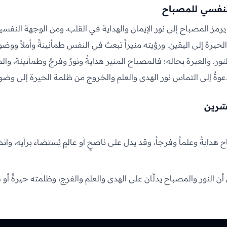
النفسي للمصباح
رمز المصباح إلى نور الإيمان والهداية في القلب، ومن الوجهة النفس
لحيرة إلى اليقين. ورؤيته منيراً تبعث في النفس طمأنينةً وأملاً ووضوح
النور. والعبرة بحاله؛ فالمصباح المنير هدايةٌ ونورٌ وفرجٌ وطمأنينة، وال
عوةٌ إلى التماس نور الهدى والعلم والخروج من ظلمة الحيرة إلى وضوح
سّرين
 هدايةً وعلماً وفرجاً، وقد يدل على ناصحٍ أو عالمٍ يُستضاء برأيه، وانط
ن النور والمصباح يدلّان على الهدى والعلم والفرج، وظلمته حيرةٌ أو ه