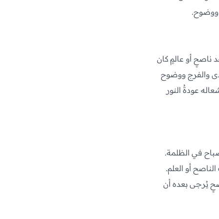
ٌ ووضوح.
ناصحٍ أو عالمٍ كان
لهدى والفرج ووضوح
شعاله عودةُ النور
صباح في الظلمة.
الناصح أو العلم.
صحٍ يُرجى بعده أن