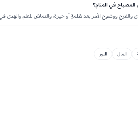
المصباح في المنام؟
دى والفرج ووضوح الأمر بعد ظلمةٍ أو حيرة، والتماسٌ للعلم والهدى في
المال
النور