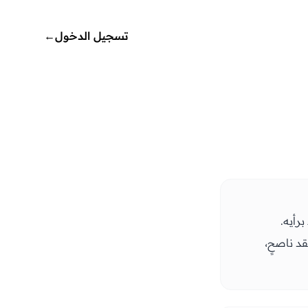
تسجيل الدخول
←
برأيه.
قد ناصحٍ،