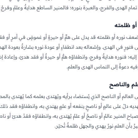
مام الهدى والفرج، والعبرة بنوره؛ فالمنير الساطع هدايةٌ وعلمٌ وفرج
أو ظلمته
عف نوره أو ظلمته قد يدل على همٍّ أو حيرةٍ أو غموضٍ في أمرٍ أو فقد 
لى فتورٍ في الهدى. وإشعاله بعد انطفاءٍ أو عودة نوره بشارةٌ بعودة ا
 إليه؛ فنوره هدايةٌ وفرج، وانطفاؤه همٌّ أو حيرةٌ أو فقد هدىً، وإعادة إ
فيه دعوةٌ إلى التماس الهدى والعلم.
لم والناصح
العالم أو الناصح الذي يُستضاء برأيه ويُهتدى بعلمه كما يُهتدى بالم
ه دلّ على عالمٍ أو ناصحٍ ينفعه أو علمٍ يهتدي به، وانطفاؤه فقد ذلك 
باح المنير عالمٌ أو ناصحٌ أو علمٌ يُهتدى به، وانطفاؤه فقدُ هدىً أو نا
رٌ بأن العلم نورٌ يهدي والجهل ظلمةٌ تُحيّر.