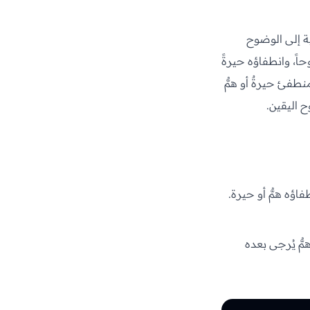
ية إلى الوضوح
اً، وانطفاؤه حيرةً
منطفئ حيرةٌ أو همٌّ
 اليقين.
فاؤه همٌّ أو حيرة.
مٌّ يُرجى بعده