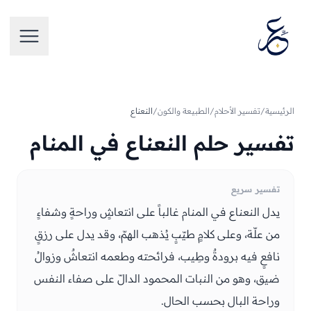
تخطَّ إلى المحتوى
فتح الق
الرئيسية
/
تفسير الأحلام
/
الطبيعة والكون
/
النعناع
تفسير حلم النعناع في المنام
تفسير سريع
يدل النعناع في المنام غالباً على انتعاشٍ وراحةٍ وشفاءٍ
من علّة، وعلى كلامٍ طيّبٍ يُذهب الهمّ، وقد يدل على رزقٍ
نافعٍ فيه برودةٌ وطِيب، فرائحته وطعمه انتعاشٌ وزوالُ
ضيق، وهو من النبات المحمود الدالّ على صفاء النفس
وراحة البال بحسب الحال.