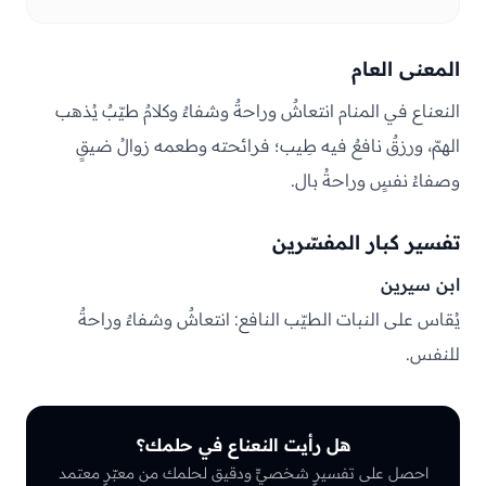
المعنى العام
النعناع في المنام انتعاشٌ وراحةٌ وشفاءٌ وكلامٌ طيّبٌ يُذهب
الهمّ، ورزقٌ نافعٌ فيه طِيب؛ فرائحته وطعمه زوالُ ضيقٍ
وصفاءُ نفسٍ وراحةُ بال.
تفسير كبار المفسّرين
ابن سيرين
يُقاس على النبات الطيّب النافع: انتعاشٌ وشفاءٌ وراحةٌ
للنفس.
هل رأيت النعناع في حلمك؟
احصل على تفسيرٍ شخصيٍّ ودقيق لحلمك من معبّرٍ معتمد