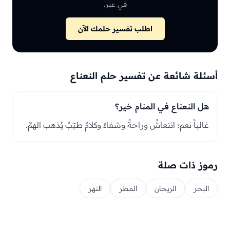
في عبر.
اطلب تفسير حلمك الآن
أسئلة شائعة عن تفسير حلم النعناع
هل النعناع في المنام خير؟
غالباً نعم؛ انتعاشٌ وراحةٌ وشفاءٌ وكلامٌ طيّبٌ يُذهب الهمّ.
رموز ذات صلة
البحر
الريحان
المطر
النهر