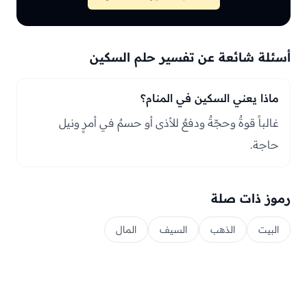
أسئلة شائعة عن تفسير حلم السكين
ماذا يعني السكين في المنام؟
غالباً قوةٌ وحجّةٌ ودفعٌ للأذى أو حسمٌ في أمرٍ ونيل
حاجة.
رموز ذات صلة
البيت
الذهب
السيف
المال