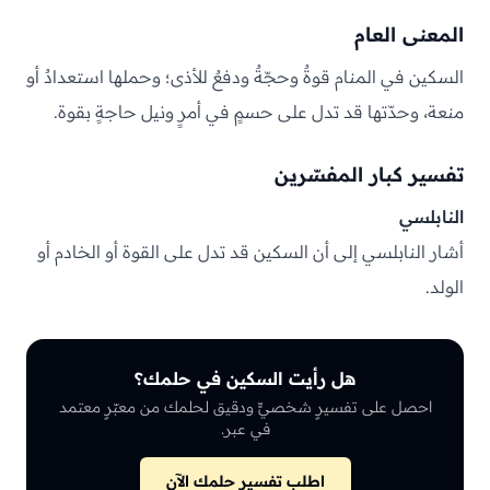
المعنى العام
السكين في المنام قوةٌ وحجّةٌ ودفعٌ للأذى؛ وحملها استعدادٌ أو
منعة، وحدّتها قد تدل على حسمٍ في أمرٍ ونيل حاجةٍ بقوة.
تفسير كبار المفسّرين
النابلسي
أشار النابلسي إلى أن السكين قد تدل على القوة أو الخادم أو
الولد.
هل رأيت السكين في حلمك؟
احصل على تفسيرٍ شخصيٍّ ودقيق لحلمك من معبّرٍ معتمد
في عبر.
اطلب تفسير حلمك الآن