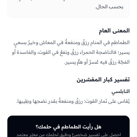
بحسب الحال.
المعنى العام
الطماطم في المنام رزقٌ ومنفعةٌ في المعاش وخيرٌ بسعيٍ
يسير؛ فالناضجة الحمراء رزقٌ ونفعٌ في القوت، والفاسدة أو
الفجّة رزقٌ فيه عُسرٌ أو همٌّ يسير.
تفسير كبار المفسّرين
النابلسي
يُقاس على ثمار القوت: رزقٌ ومنفعةٌ بقدر نضجها وطِيبها.
هل رأيت الطماطم في حلمك؟
احصل على تفسيرٍ شخصيٍّ ودقيق لحلمك من معبّرٍ معتمد