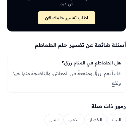
في عبر.
اطلب تفسير حلمك الآن
أسئلة شائعة عن تفسير حلم الطماطم
هل الطماطم في المنام رزق؟
غالباً نعم؛ رزقٌ ومنفعةٌ في المعاش، والناضجة منها خيرٌ
ونفع.
رموز ذات صلة
البيت
الخضار
الذهب
المال