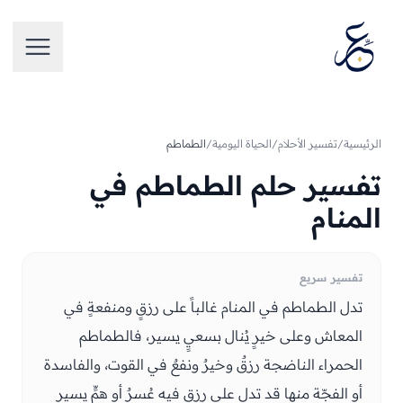
تخطَّ إلى المحتوى
فتح الق
الرئيسية
/
تفسير الأحلام
/
الحياة اليومية
/
الطماطم
تفسير حلم الطماطم في
المنام
تفسير سريع
تدل الطماطم في المنام غالباً على رزقٍ ومنفعةٍ في
المعاش وعلى خيرٍ يُنال بسعيٍ يسير، فالطماطم
الحمراء الناضجة رزقٌ وخيرٌ ونفعٌ في القوت، والفاسدة
أو الفجّة منها قد تدل على رزقٍ فيه عُسرٌ أو همٍّ يسيرٍ