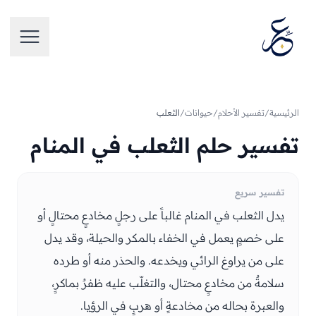
تخطَّ إلى المحتوى
فتح الق
الرئيسية
/
تفسير الأحلام
/
حيوانات
/
الثعلب
تفسير حلم الثعلب في المنام
تفسير سريع
يدل الثعلب في المنام غالباً على رجلٍ مخادعٍ محتالٍ أو
على خصمٍ يعمل في الخفاء بالمكر والحيلة، وقد يدل
على من يراوغ الرائي ويخدعه. والحذر منه أو طرده
سلامةٌ من مخادعٍ محتال، والتغلّب عليه ظفرٌ بماكرٍ،
والعبرة بحاله من مخادعةٍ أو هربٍ في الرؤيا.