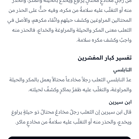
من رجلٍ مخادعٍ محتالٍ يراوغ ويخدع بالحيلة والمكر، والحذر
منه أو التغلّب عليه سلامةٌ من مكره، وفيه حثٌّ على الحذر من
المحتالين المراوغين وكشف حيلهم واتّقاء مكرهم، والأصل في
الثعلب معنى المكر والحيلة والمراوغة والخداع، فالحذر منه
واجبٌ وكشف مكره سلامة.
تفسير كبار المفسّرين
النابلسي
عدّ النابلسي الثعلب رجلاً مخادعاً محتالاً يعمل بالمكر والحيلة
والمراوغة، والتغلّب عليه ظفرٌ بماكرٍ وكشفٌ لحيلته.
ابن سيرين
قال ابن سيرين إن الثعلب رجلٌ مخادعٌ محتالٌ ذو حيلةٍ يراوغ
ويخدع، والحذر منه أو التغلّب عليه سلامةٌ من مخادعٍ ماكر.