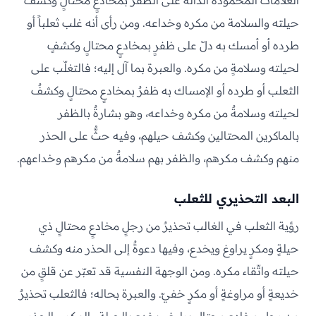
العلامات المحمودة الدالّة على الظفر بمخادعٍ محتالٍ وكشف
حيلته والسلامة من مكره وخداعه. ومن رأى أنه غلب ثعلباً أو
طرده أو أمسك به دلّ على ظفرٍ بمخادعٍ محتالٍ وكشفٍ
لحيلته وسلامةٍ من مكره. والعبرة بما آل إليه؛ فالتغلّب على
الثعلب أو طرده أو الإمساك به ظفرٌ بمخادعٍ محتالٍ وكشفٌ
لحيلته وسلامةٌ من مكره وخداعه، وهو بشارةٌ بالظفر
بالماكرين المحتالين وكشف حيلهم، وفيه حثٌّ على الحذر
منهم وكشف مكرهم، والظفر بهم سلامةٌ من مكرهم وخداعهم.
البعد التحذيري للثعلب
رؤية الثعلب في الغالب تحذيرٌ من رجلٍ مخادعٍ محتالٍ ذي
حيلةٍ ومكرٍ يراوغ ويخدع، وفيها دعوةٌ إلى الحذر منه وكشف
حيلته واتّقاء مكره. ومن الوجهة النفسية قد تعبّر عن قلقٍ من
خديعةٍ أو مراوغةٍ أو مكرٍ خفيّ. والعبرة بحاله؛ فالثعلب تحذيرٌ