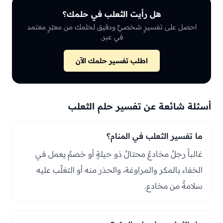
هل رأيت الثعلب في حلمك؟
احصل على تفسيرٍ شخصيٍّ ودقيق لحلمك من معبّرٍ معتمد
في عبر.
اطلب تفسير حلمك الآن
أسئلة شائعة عن تفسير حلم الثعلب
ما تفسير الثعلب في المنام؟
غالباً رجلٌ مخادعٌ محتالٌ ذو حيلةٍ أو خصمٌ يعمل في
الخفاء بالمكر والمراوغة، والحذر منه أو التغلّب عليه
سلامةٌ من مخادع.