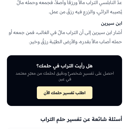
عدّ النابلسي التراب مالاً ورزقاً وأصلاً، فجمعه وحمله مالٌ
يُصيبه الرائي، والزرع فيه رزقٌ من عمل.
ابن سيرين
أشار ابن سيرين إلى أن التراب مالٌ في الغالب، فمن جمعه أو
حمله أصاب مالاً بقدره، والأرض الطيّبة رزقٌ وخير.
هل رأيت التراب في حلمك؟
احصل على تفسيرٍ شخصيٍّ ودقيق لحلمك من معبّرٍ معتمد
في عبر.
اطلب تفسير حلمك الآن
أسئلة شائعة عن تفسير حلم التراب