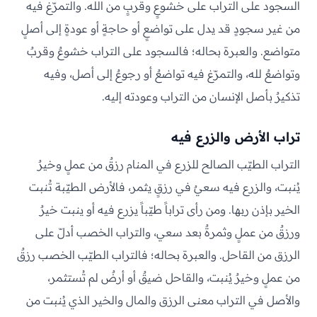
السجود على التراب على خشوعٍ وقربٍ من الله. والتمرّغ فيه
من غير سجودٍ قد يدل على تواضعٍ أو حاجةٍ أو عودةٍ إلى أصلٍ
متواضع. والعبرة بحاله؛ فالسجود على التراب خشوعٌ وقربٌ
وتواضعٌ لله، والتمرّغ فيه تواضعٌ أو رجوعٌ إلى أصل، وفيه
تذكيرٌ بأصل الإنسان من التراب وعودته إليه.
تراب الأرض والزرع فيه
التراب الطيّب الصالح للزرع في المنام رزقٌ من عملٍ وخيرٌ
يُنبت، والزرع فيه سعيٌ في رزقٍ يثمر، فالأرض الطيّبة تُنبت
الخير بإذن ربها. ومن رأى تراباً طيّباً يزرع فيه أو ينبت خيرٌ
ورزقٌ من عملٍ وثمرةٌ بعد سعي، والتراب الخصب أدلّ على
الرزق من القاحل. والعبرة بحاله؛ فالتراب الطيّب الخصب رزقٌ
من عملٍ وخيرٌ يُنبت، والقاحل ضيقٌ أو أرضٌ لم تُستثمر،
والأصل في التراب معنى الرزق والمال والخير الذي يُنبت من