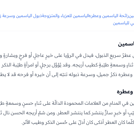
ين
رائحة الياسمين وعطره
الياسمين للعزباء والمتزوجة
ذبول الياسمين وسرعة زو
سي للياسمين
ياسمين
عطرٌ سريع الذبول، فيدل في الرؤيا على خيرٍ عاجلٍ أو فرحٍ وبشارةٍ ومح
اءٍ وسمعةٍ طيّبةٍ كطيب أريجه. وقد يُؤوَّل برجلٍ أو امرأةٍ طيّبة الذك
 وعطره ذكرٌ جميل، وسرعة ذبوله تنبّه إلى أن خيره أو فرحه قد لا يطو
 وعطره
في المنام من العلامات المحمودة الدالّة على ثناءٍ حسنٍ وسمعةٍ طيّبة
بٍ أو خبرٍ سارٍّ ينتشر كما ينتشر العطر. ومن شمّ أريجه الحسن نال ثناءً 
لّما كان العطر أذكى كان أدلّ على حُسن الذكر وطيب الأثر.