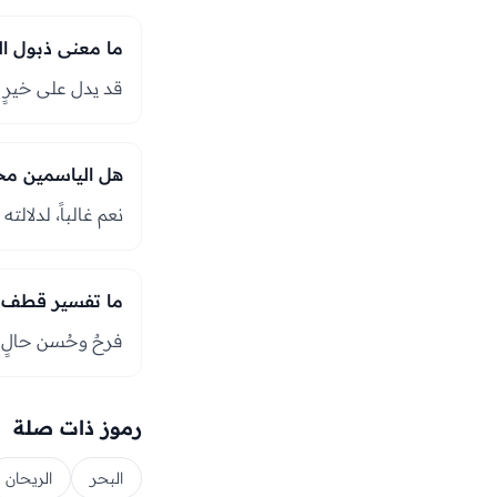
ما معنى ذبول ال
قد يدل على خيرٍ أ
هل الياسمين مح
نعم غالباً، لدلال
ما تفسير قطف ا
فرحٌ وحُسن حالٍ ون
رموز ذات صلة
البحر
الريحان