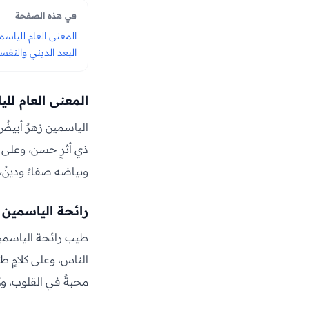
في هذه الصفحة
المعنى العام للياسم
البعد الديني والنف
المعنى العام لل
الياسمين زهرٌ أبيضُ 
ذي أثرٍ حسن، وعلى ثن
وبياضه صفاءٌ ودينٌ،
رائحة الياسمين
طيب رائحة الياسمين 
الناس، وعلى كلامٍ طيّ
محبةً في القلوب، وك