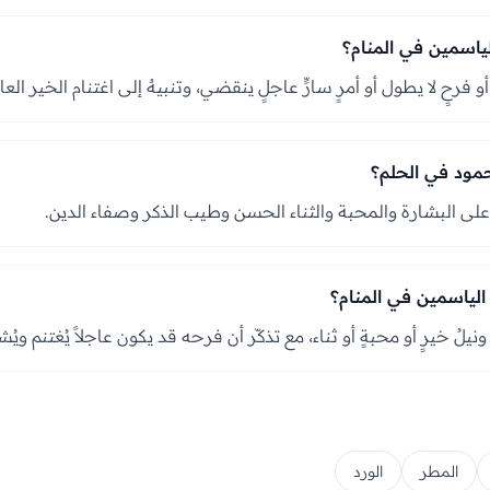
ياسمين في المنام؟
و فرحٍ لا يطول أو أمرٍ سارٍّ عاجلٍ ينقضي، وتنبيهٌ إلى اغتنام الخير ا
مود في الحلم؟
ته على البشارة والمحبة والثناء الحسن وطيب الذكر وصفاء الدين.
لياسمين في المنام؟
يلُ خيرٍ أو محبةٍ أو ثناء، مع تذكّر أن فرحه قد يكون عاجلاً يُغتنم ويُش
المطر
الورد