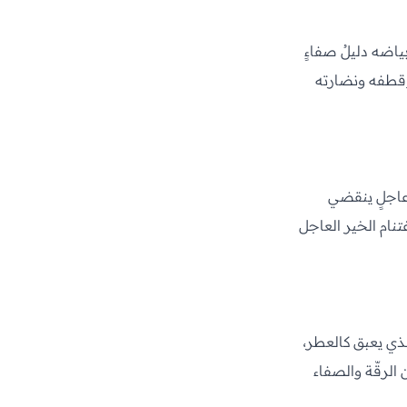
ياضه دليلُ صفاءٍ
 وقطفه ونضارته
 عاجلٍ ينقضي
غتنام الخير العاجل
ذي يعبق كالعطر،
 الرقّة والصفاء