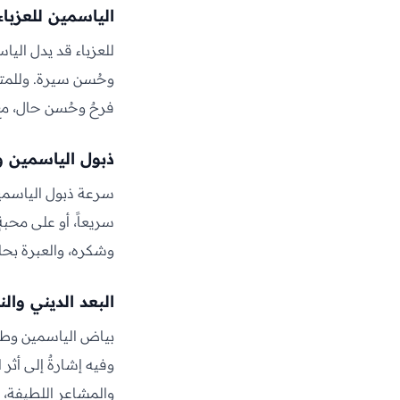
الياسمين للعزباء
للعزباء قد يدل اليا
وحُسن سيرة. وللمتزو
فرحٌ وحُسن حال، مع 
ذبول الياسمين و
سرعة ذبول الياسمين 
سريعاً، أو على محبةٍ 
وشكره، والعبرة بحاله
البعد الديني وا
بياض الياسمين وطيب
وفيه إشارةٌ إلى أثر 
والمشاعر اللطيفة، و