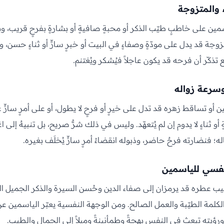
 والمتزوجة
سمين على خاطبٍ طيّب الذكر أو محبةٍ صافيةٍ أو بشارةٍ بفرحٍ قريب، وب
جة قد يدل على مودّةٍ وصفاءٍ في البيت أو خبرٍ سارٍّ أو ثناءٍ حسن،
تذكّر أن فرحه قد يكون عاجلاً فيُشكر ويُغتنم.
سرعة زواله
أو تساقط زهره قد تدل على خيرٍ أو فرحٍ لا يطول، أو على أمرٍ سارٍّ
أو ثناءٍ لا يدوم إن لم يُتعهّد. وليس في ذلك شرٌّ صريح، بل تنبيهٌ إلى ا
؛ فنضارته فرحٌ حاضر، وذبوله انقضاءُ أمرٍ سارٍّ يُخلَف بغيره.
لنفسي للياسمين
 عطره قد يرمزان إلى صفاء الدين وحُسن السيرة والذكر الجميل ال
الكلمة الطيّبة والعمل الصالح. ومن الوجهة النفسية يعبّر الياسمين عن
رؤيته تبعث في النفس بهجةً وطمأنينةً وميلاً إلى الجمال والطيب.