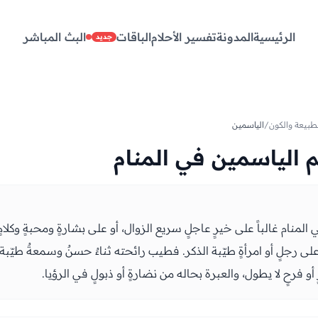
الرئيسية
المدونة
تفسير الأحلام
الباقات
البث المباشر
جديد
طبيعة والكون
/
الياسمين
 الياسمين في المنام
لمنام غالباً على خيرٍ عاجلٍ سريع الزوال، أو على بشارةٍ ومحبةٍ وكلامٍ 
 رجلٍ أو امرأةٍ طيّبة الذكر. فطيب رائحته ثناءٌ حسنٌ وسمعةٌ طيّبة
و فرحٍ لا يطول، والعبرة بحاله من نضارةٍ أو ذبولٍ في الرؤيا.