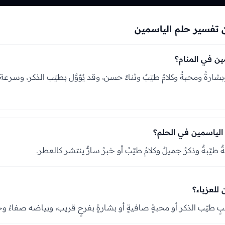
 تفسير حلم الياسمين
ين في المنام؟
وبشارةٌ ومحبةٌ وكلامٌ طيّبٌ وثناءٌ حسن، وقد يُؤوَّل بطيّب الذكر، وسرعة 
 الياسمين في الحلم؟
طيّبةٌ وذكرٌ جميلٌ وكلامٌ طيّبٌ أو خبرٌ سارٌّ ينتشر كالعطر.
 للعزباء؟
 طيّب الذكر أو محبةٍ صافيةٍ أو بشارةٍ بفرحٍ قريب، وبياضه صفاءٌ 