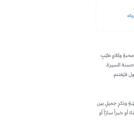
اله
بةٍ وكلامٍ طيّبٍ
ر حسنة السيرة.
ل فيُغتنم.
ٍ وذكرٍ جميلٍ بين
أو خبراً سارّاً أو