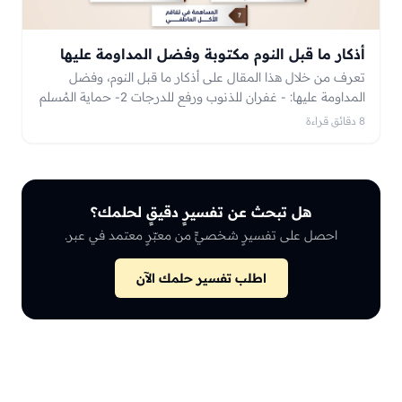
أذكار ما قبل النوم مكتوبة وفضل المداومة عليها
تعرف من خلال هذا المقال على أذكار ما قبل النوم، وفضل
المداومة عليها: - غفران للذنوب ورفع للدرجات 2- حماية المُسلم
-بأمر الله- من أيّ شر قد يضره 3- تقوية صلة العبد بربه من
8 دقائق قراءة
خلال ذكره في جميع الأوقات حتى وقت الخلود للنوم وغيرها
هل تبحث عن تفسيرٍ دقيقٍ لحلمك؟
احصل على تفسيرٍ شخصيٍّ من معبّرٍ معتمد في عبر.
اطلب تفسير حلمك الآن