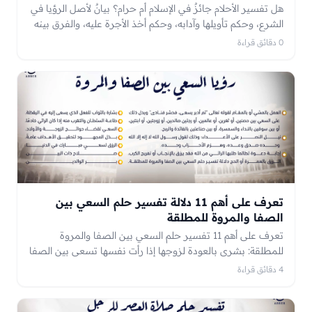
هل تفسير الأحلام جائزٌ في الإسلام أم حرام؟ بيانٌ لأصل الرؤيا في
الشرع، وحكم تأويلها وآدابه، وحكم أخذ الأجرة عليه، والفرق بينه
وبين الكهانة وادّعاء الغيب.
0 دقائق قراءة
تعرف على أهم 11 دلالة تفسير حلم السعي بين
الصفا والمروة للمطلقة
تعرف على أهم 11 تفسير حلم السعي بين الصفا والمروة
للمطلقة: بشرى بالعودة لزوجها إذا رأت نفسها تسعى بين الصفا
والمروة مع زوجها السابق. الوصول لمكانة مرموقة إذا رأت
4 دقائق قراءة
الكعبة في المنام، والسعي بين الصفا والمروة. السفر للسعودية
للحج أو العمرة أو طلب الرزق. الشفاء إذا كانت تعاني من مرض