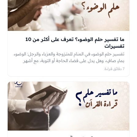
ما تفسير حلم الوضوء؟ تعرف على أكثر من 10
تفسيرات
تفسير حلم الوضوء في المنام للمتزوجة والعزباء والرجل: الوضوء
بماءٍ صافٍ، وهل يدل على قضاء الحاجة أو التوبة، مع أشهر
الدلالات وأسئلة شائعة. تأويلٌ يُستأنس به لا يُقطع به.
7 دقائق قراءة