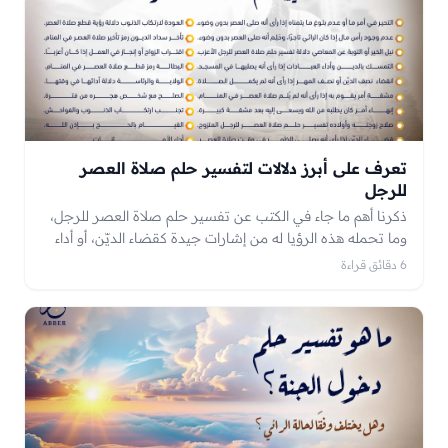
في الحقيقة.
تعرف على أبرز دلالات لتفسير حلم صلاة العصر
للرجل
ذكرنا أهم ما جاء في الكتب عن تفسير حلم صلاة العصر للرجل،
وما تحمله هذه الرؤيا له من إشارات جيدة كقضاء الديّن، أو أداء
فريضة الحج، أو اقتراب قضاء أمرٍ ما كان يسعى إليه. كما تدل
6 دقائق قراءة
هذه الرؤيا للعزباء والمتزوجة على اليُسر بعد العُسر، والتقرب إلى
الله.