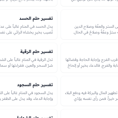
مها بشارةٌ بخيرٍ في الدنيا
 وحال دخوله، وهي من الرؤى
حمة.
تفسير حلم الحسد
ى الستر والعفّة وصلاح الدين
يدل الحسد في المنام غالباً على عداو
سترٌ وعفّةٌ وصلاحٌ في الحال.
تُصيب بخيرٍ يخشاه الرائي على نفس
اف أمرٍ أو نقصٍ في سترٍ أو فتنةٍ
نعمةٍ ظاهرة؛ والتحصّن بالذكر والرق
لى الحشمة وحفظ الدين، والعبرة
شرّ حاسد.
ؤيا.
تفسير حلم الرقية
ى قرب الفرج وإجابة الحاجة وقضائها
تدل الرقية في المنام غالباً على الش
ابة والفرج. فالدعاء بخيرٍ أو إلحاحٌ
شرّ السحر والعين، فقراءتها أو سماع
ء حاجة، وهو من الرؤى المحمودة
وهي من الرؤى المحمودة الدالّة عل
برة بما دُعي به وحال الدعاء في
الله، والعبرة بما اقترن بها من سكينة
تفسير حلم السجود
تطهير المال والبركة فيه ودفع البلاء
يدل السجود في المنام غالباً على ال
ثمر خيراً. فمن رأى نفسه يؤدّي
وإجابة الدعاء، وقد يدل على الظفر و
ل همٍّ ونماءٍ في الرزق، وهي من
بخشوعٍ بشارةٌ بعلوّ المنزلة عند الل
ح المال والدين، والعبرة بأدائها في
الله تحذيرٌ من ذلٍّ أو خضوعٍ لا يلي
كان في الرؤيا.
تفسير حلم الشهادة