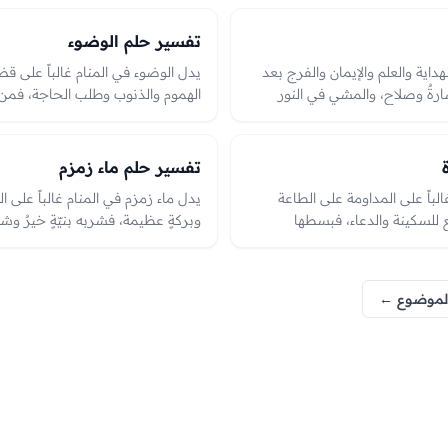
لٍ ووفاءٍ أو نقصٍ في الرؤيا؛ وقد
منها تحذيرٌ شديدٌ من أمرٍ يُجتنب وي
امة.
والعبرة بحال الرائي منها بين القرب 
تفسير حلم الوضوء
لهداية والعلم والإيمان والفرج بعد
يدل الوضوء في المنام غالباً على ق
ارةٌ وصلاح، والمشي في النور
الهموم والذنوب وطلب الحاجة، فمن تو
ن حيرةٍ أو ضلال.
وزال همّه. وهو من الرؤى المحمودة ا
الدين وقرب الفرج، والعبرة بطهارة ال
تفسير حلم ماء زمزم
لباً على المداومة على الطاعة
يدل ماء زمزم في المنام غالباً على ال
 للسكينة والدعاء، فبسطها
وبركةٍ عظيمة، فشربه بنيّةٍ خيرٌ وش
ال. وطيّها أو فقدها قد يدل على
أحمد الرؤى لما فيه من البركة والإجاب
ة بحالها وما يقترن بها في الرؤيا؛
 على الصلاح.
 الموضوع ←