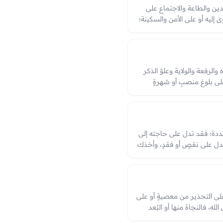
دين والطاعة والاجتماع على
 إليه أو على الأمن والسكينة؛
 والرفعة والولاية وعلوّ الذكر
لى بلوغ منصبٍ أو شهرةٍ
رٍ يُسمع. ويختلف بحسب ما
ا يُخطب به في الرؤيا.
تعددة؛ فقد تدل على حاجته إلى
يدل على نقصٍ أو فقدٍ، وأخذك
 في هيئةٍ حسنةٍ مستبشرٍ
اً دعوةٌ إلى الدعاء له،
ه.
 على التحذير من معصيةٍ أو على
له، فالنجاة منها أو البُعد
 من الزلل. ودخولها أو القرب