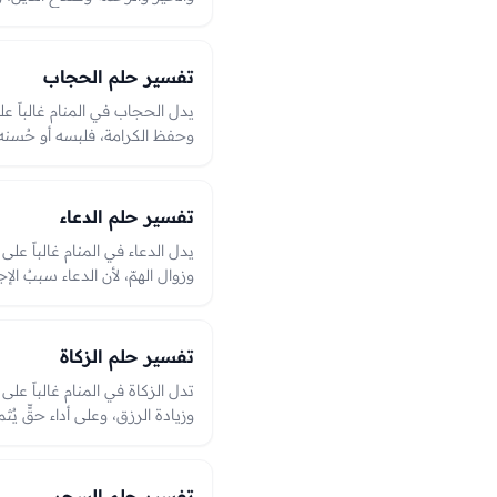
الطاعة وبشرى عظيمة. ورؤية نعي
والآخرة، والعبرة بما رأى فيها
المطمئنة الدالّة على الفوز والر
تفسير حلم الحجاب
يدل الحجاب في المنام غالباً عل
وحفظ الكرامة، فلبسه أو حُسنه 
ونزعه أو فقده قد يدل على انكش
تُتّقى، وهو من الرؤى الدالّة ع
بحاله بين الستر والكشف في الر
تفسير حلم الدعاء
يدل الدعاء في المنام غالباً عل
وزوال الهمّ، لأن الدعاء سببُ الإج
فيه بشارةٌ بإجابةٍ وفرجٍ وقضا
الدالّة على الرحمة والفرج، والع
الرؤيا.
تفسير حلم الزكاة
تدل الزكاة في المنام غالباً على 
وزيادة الرزق، وعلى أداء حقٍّ يُ
الزكاة بُشّر ببركةٍ في ماله وزوا
الرؤى المحمودة الدالّة على صلا
الرؤيا.
تفسير حلم السحر