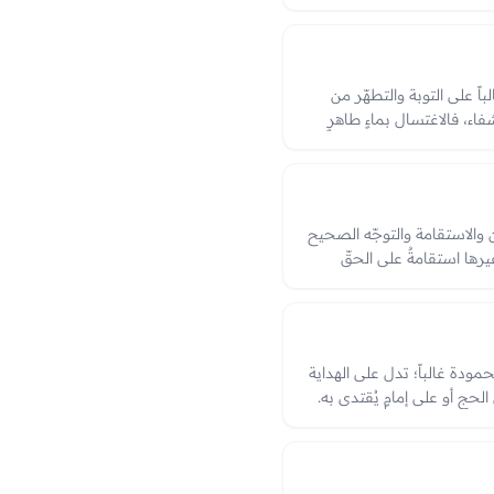
ة الدالّة على البركة والهداية.
اً على التوبة والتطهّر من
فاء، فالاغتسال بماءٍ طاهرٍ
د ما يُرى لدلالته على الخروج
ين والاستقامة والتوجّه الصحيح
يرها استقامةٌ على الحقّ
قد يدل على ميلٍ عن الحقّ أو
جوعٍ إلى الصواب، والعبرة
مودة غالباً؛ تدل على الهداية
لحج أو على إمامٍ يُقتدى به.