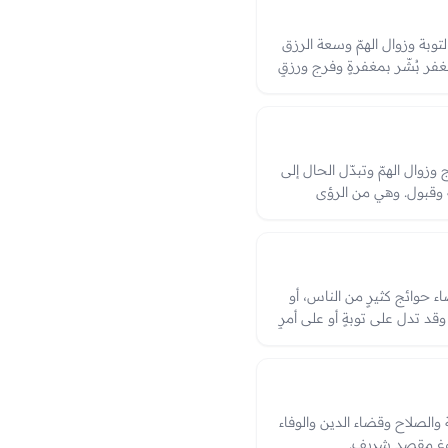
لتوبة وزوال الهمّ وسعة الرزق
 بُشّر بمغفرةٍ وفرجٍ ورزقٍ
يُرى لدلالته على الرجوع إلى
 وزوال الهمّ وتبدّل الحال إلى
ٌ وقبول. وهي من الرؤى
لدنيا وقرب انفراج الكرب،
قترن بها من طمأنينةٍ ونور.
اء حوائج كثيرٍ من الناس، أو
قد تدل على توبةٍ أو على أمرٍ
اءُ حاجةٍ أو صلاحٌ في الدين،
ه في الرؤيا.
ة والصلاح وقضاء الدين والوفاء
بلوغ مقصدٍ شريف.