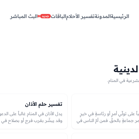
الرئيسية
المدونة
تفسير الأحلام
الباقات
البث المباشر
جديد
لدينية
الشرعية في المنام.
تفسير حلم الأذان
ً على تولّي أمرٍ أو رئاسةٍ في خيرٍ
يدل الأذان في المنام غالباً على الدع
ر جماعةٍ بالحقّ. فمن أمّ الناس في
وقد يبشّر بقرب فرجٍ أو بصلاحٍ في 
و قدوةٍ صالحةٍ أو قيامٍ بأمرٍ
مرتبةٍ أو ولايةٍ بحسب موضع الأذان.
تمامها في الرؤيا بين الإحسان