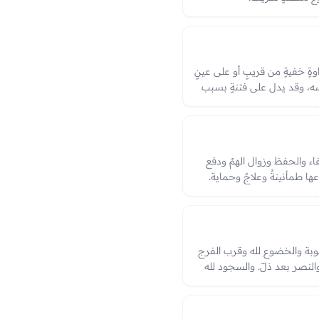
ةٍ خفيةٍ من قريبٍ أو على عينٍ
ه، وقد يدل على فتنةٍ بسبب
ية في الرؤيا حفظٌ ونجاةٌ من
فاء والحفظ وزوال الهمّ ودفع
ها طمأنينةٌ وعلاجٌ وحماية.
ى قرب الفرج والتحصّن بذكر
ٍ وشفاءٍ وطمأنينةٍ في الرؤيا.
توبة والخضوع لله وقرب الفرج
النصر بعد ذلّ. والسجود لله
ه ثم عند الناس، والسجود لغير
ق، والعبرة بحال السجود ولمن