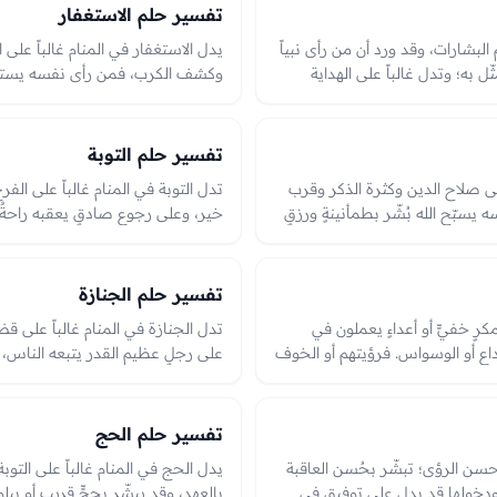
تفسير حلم الاستغفار
 البشارات، وقد ورد أن من رأى نبياً
يدل الاستغفار في المنام غالباً على ا
ّل به؛ وتدل غالباً على الهداية
وكشف الكرب، فمن رأى نفسه يستغفر
اح الدين. ورؤيتهم في هيئتهم
من حيث لا يحتسب؛ وهو من أحمد ما 
جٍ ونصر، والعبرة بحالهم وما جرى
الله.
ى.
تفسير حلم التوبة
على صلاح الدين وكثرة الذكر وقرب
تدل التوبة في المنام غالباً على الفرج
 يسبّح الله بُشّر بطمأنينةٍ ورزقٍ
خير، وعلى رجوعٍ صادقٍ يعقبه راحة
محمودة الدالّة على حُسن الحال
المحمودة التي تبشّر بصلاح الدين وا
رن به من سكينةٍ وخشوعٍ في الرؤيا.
والعبرة بصدق التوبة في الرؤيا وما ا
تفسير حلم الجنازة
كرٍ خفيٍّ أو أعداءٍ يعملون في
تدل الجنازة في المنام غالباً على قض
خداع أو الوسواس. فرؤيتهم أو الخوف
على رجلٍ عظيم القدر يتبعه الناس، و
 وسواسٍ يُتّقى بالذكر والاستعاذة،
يجتمع عليه الخلق. فاتّباع الجنازة قض
ر ظفرٌ وسلامة، والعبرة بحالهم في
والعبرة بحالها ومن اتّبعها وما آل إلي
تفسير حلم الحج
حسن الرؤى؛ تبشّر بحُسن العاقبة
يدل الحج في المنام غالباً على التوب
ودخولها قد يدل على توفيقٍ في
بالعهد، وقد يبشّر بحجٍّ قريبٍ أو ب