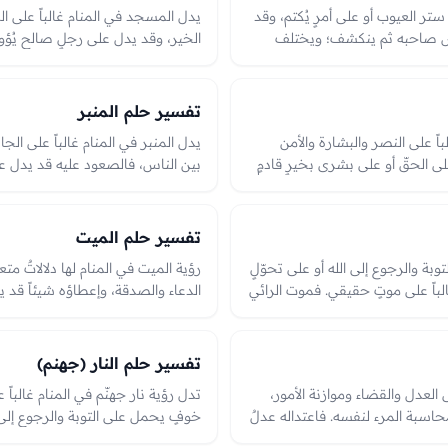
ستر العيوب أو على أمرٍ يُكتم، وقد
يدل المسجد في المنام غالباً على ال
لبس صاحبه ثم ينكشف؛ ويختلف
الخير، وقد يدل على رجلٍ صالحٍ يُؤوى
ودخوله صلاحٌ في الدين.
تفسير حلم المنبر
باً على النصر والبشارة والأمن
يدل المنبر في المنام غالباً على الجاه
ى الحقّ أو على بشرى بخيرٍ قادمٍ
بين الناس، فالصعود عليه قد يدل ع
شّرين نصرٌ وأمنٌ وفرج، وهي من
بخير، والخطبة منه نشرُ علمٍ أو أم
ير والنصر والبشارة، والعبرة بحالهم
يُقال عليه، والعبرة بحال الصاعد وم
تفسير حلم الميت
بة والرجوع إلى الله أو على تحوّلٍ
رؤية الميت في المنام لها دلالاتٌ م
غالباً على موتٍ حقيقي. فموت الرائي
الدعاء والصدقة، وإعطاؤه شيئاً قد 
ذنبٍ أو حياةٍ جديدةٍ بعد ضيق،
منه قد يدل على خيرٍ يأتيك. ورؤيته
ٍ وتبدّلها، والعبرة بسياق الرؤيا
بشارةٌ بحُسن حاله، وحزنه أو طلبه شيئ
والعبرة بحاله في الرؤيا وما جرى من
تفسير حلم النار (جهنم)
ى العدل والقضاء وموازنة الأمور،
تدل رؤية نار جهنّم في المنام غالباً
اسبة المرء لنفسه. فاعتداله عدلٌ
خوفٍ يحمل على التوبة والرجوع إلى ال
نقصه قد يدل على ظلمٍ أو تقصيرٍ
عنها بشارةٌ بالتوبة والهداية والحفظ