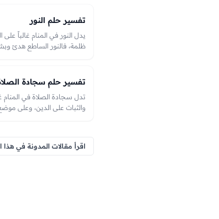
يُتدارك، والعبرة بحاله من اعتدا
يدل على ميزان الأعمال يوم القي
تفسير حلم النور
يدل النور في المنام غالباً على ا
ظلمة، فالنور الساطع هدىً وبش
سلوكٌ على طريق الحق ونجاةٌ م
تفسير حلم سجادة الصلاة
تدل سجادة الصلاة في المنام غا
والثبات على الدين، وعلى موضعٍ
استعدادٌ للطاعة وصلاحٌ في الح
فتورٍ في العبادة يُتدارك، والعبر
وهي من الرؤى المحمودة الدالّة
اقرأ مقالات المدونة في هذا