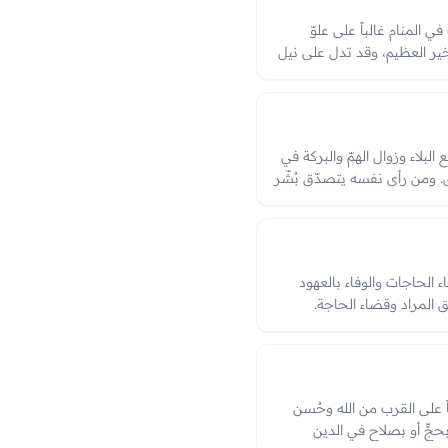
 المنام غالباً على علوّ
خير العظيم، وقد تدل على نيل
ين؛ وهي من البشارات المحمودة
البلاء وزوال الهمّ والبركة في
ق. ومن رأى نفسه يتصدّق بُشّر
ه، وهي من الرؤى المحمودة
ء، والعبرة بما تصدّق به وحاله
ء الحاجات والوفاء بالعهود
ق المراد وقضاء الحاجة.
اه القبلة؛ فالصلاة التامّة
دين، ونقصها أو الانحراف فيها
الدالّة على الطاعة والفرج.
ً على القرب من الله وحُسن
جٍّ أو بصلاحٍ في الدين