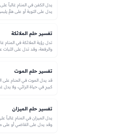
يدل الكفن في المنام غالباً على 
يدل على التوبة أو على همٍّ ي
بحسب حال الكفن ونظافته.
تفسير حلم الملائكة
تدل رؤية الملائكة في المنام غال
والرفعة، وقد تدل على الثبات عل
لمن كان على طاعة. ورؤيتهم مب
الرؤى المحمودة الدالّة على الخ
وما بشّروا به في الرؤيا.
تفسير حلم الموت
قد يدل الموت في المنام على التو
كبيرٍ في حياة الرائي، ولا يدل 
ثم عودته قد يدل على توبةٍ بعد 
وموت غيره قد يدل على ذهاب حال
وحال الميّت فيها.
تفسير حلم الميزان
يدل الميزان في المنام غالباً عل
وقد يدل على القاضي أو على مح
وإنصافٌ وحُسن حكم، وميله أو 