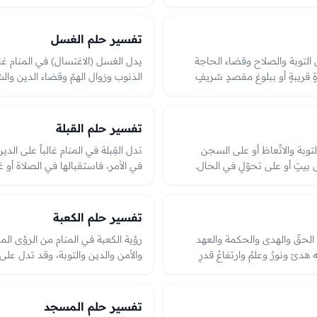
 على صلاح الدين والصبر.
وتيسيرٍ للأمور؛ وهو من الرؤى المحمود
تفسير حلم الغسل
ى التوبة والصلاح وقضاء الحاجة
يدل الغسل (الاغتسال) في المنام غالب
ٍ قريبةٍ أو ببلوغ مقصدٍ شريفٍ
الذنوب وزوال الهمّ وقضاء الدين والش
ه وصلاحٌ في الدين وفرجٌ بعد ضيق،
نقاءٌ وتوبةٌ وصلاحُ حال، وهو من أحم
على البركة والهداية وقضاء
من ضيقٍ أو ذنبٍ إلى سعةٍ وطهر.
تفسير حلم القبلة
التوبة والاتّعاظ أو على السجن
تدل القِبلة في المنام غالباً على الد
بيتٍ أو على تحوّلٍ في الحال.
في الأمر، فاستقبالها في الصلاة أو غ
، ودخوله قد يدل على ضيقٍ أو
وصوابٌ في الوجهة. والانحراف عنها 
 بما آل إليه في الرؤيا بين الدخول
خطأٍ في توجّهٍ يحتاج إلى تصحيحٍ ور
بحال التوجّه في الرؤيا.
تفسير حلم الكعبة
ى الحقّ والهدى والحكمة والعهد
رؤية الكعبة في المنام من الرؤى المح
هدىً ونورٌ وعلمٌ وارتفاعُ قدرٍ
والأمن والدين والتوبة، وقد تدل على ا
حٌ في الدين واستقامة، وهو من
منه وحال القراءة في الرؤيا.
تفسير حلم المسجد