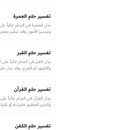
وهو من الرؤى المحمودة الدالّة
تفسير حلم العمرة
تدل العمرة في المنام غالباً عل
وتيسير الأمور، وقد تبشّر بعمرة
وزوال همّ. فأداؤها قربٌ من الل
وهي من الرؤى المحمودة الدالّة 
الحاجة.
تفسير حلم القبر
يدل القبر في المنام غالباً على 
والضيق ثم الفرج، وقد يدل على 
والخروج من القبر فرجٌ بعد همّ
سجنٍ أو تذكيرٍ بالآخرة، والعبرة
والخروج.
تفسير حلم القرآن
يدل القرآن في المنام غالباً عل
والخير العظيم، فقراءته أو تلاوته 
وبركة. وحفظه أو العمل به صلا
أحمد ما يُرى، والعبرة بما قُرئ 
تفسير حلم الكفن