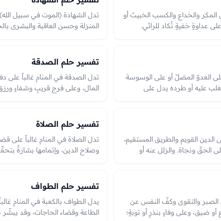
ى المكر والخداع والكسب الخبيث أو
تدل الشهادة (الموت في سبيل الله) في
ى عداوةٍ خفيةٍ تُكاد للرائي.
المنزلة وحسن العاقبة والبشرى بال
بزوال كيدٍ وكشف مكرٍ وحفظٍ من
مرتبةٍ رفيعةٍ أو على صلاحٍ في الد
عٍ أو إبطالٍ وما آل إليه أمره في
لمن رآها.
تفسير حلم الصدقة
لى العدوّ المضلّ أو على الوسوسة
تدل الصدقة في المنام غالباً على دفع 
تغلب عليه أو طرده يدل على
المال، وعلى فرجٍ قريبٍ وشفاءٍ ورز
بخيرٍ يدفع عنه سوءاً ويزيد في رزق
الدالّة على البركة والفرج ودفع البلا
في الرؤيا.
تفسير حلم الصلاة
ى الدين القويم والطريق المستقيم،
تدل الصلاة في المنام غالباً على قضا
ى الحقّ ونجاة. والزلل عنه أو
وصلاح الدين، وإتمامها بشارةٌ بتحقّ
ن أو شدّةٍ تحتاج إلى ثباتٍ ودعاء،
ويختلف بحسب تمامها أو نقصانها واتج
ُسن العاقبة، والعبرة بحال العبور
إلى القبلة قضاءُ حاجةٍ وصلاحٌ في ال
تقصيرٌ يُتدارك، وهي من أحمد الرؤى 
تفسير حلم الطواف
ى الصبر والتقوى وكفّ النفس عن
يدل الطواف بالكعبة في المنام غالبا
أو ضيق، وعلى وفاءٍ بنذرٍ أو توبةٍ؛
الطاعة وقضاء الحاجات، وقد يبشّر بح