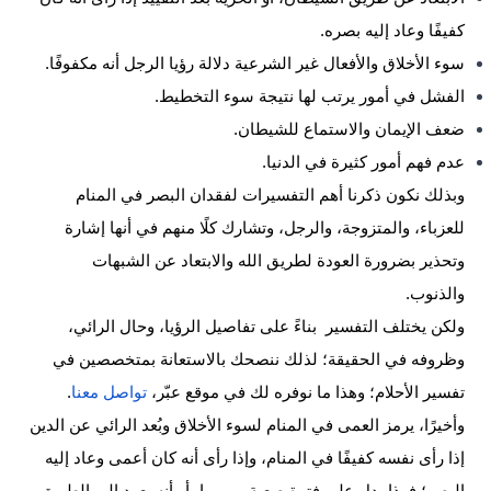
كفيفًا وعاد إليه بصره.
سوء الأخلاق والأفعال غير الشرعية دلالة رؤيا الرجل أنه مكفوفًا.
الفشل في أمور يرتب لها نتيجة سوء التخطيط.
ضعف الإيمان والاستماع للشيطان.
عدم فهم أمور كثيرة في الدنيا.
وبذلك نكون ذكرنا أهم التفسيرات لفقدان البصر في المنام
للعزباء، والمتزوجة، والرجل، وتشارك كلًا منهم في أنها إشارة
وتحذير بضرورة العودة لطريق الله والابتعاد عن الشبهات
والذنوب.
ولكن يختلف التفسير بناءً على تفاصيل الرؤيا، وحال الرائي،
وظروفه في الحقيقة؛ لذلك ننصحك بالاستعانة بمتخصصين في
تفسير الأحلام؛ وهذا ما نوفره لك في موقع عبّر،
تواصل معنا
.
وأخيرًا، يرمز العمى في المنام لسوء الأخلاق وبُعد الرائي عن الدين
إذا رأى نفسه كفيفًا في المنام، وإذا رأى أنه كان أعمى وعاد إليه