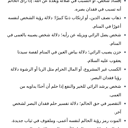
إفساد شخص، أو التسبب في ضلاله وبعده عن الله؛ إذا رأى الحالم
أنه تسبب في فقدان بصره.
ذهاب نصف الدين، أو ارتكاب ذنبًا كبيرًا؛ دلالة رؤية الشخص لنفسه
أعورًا في المنام.
شخص يضل الرائي ويزيله عن رأيه؛ دلالة شخص يصيبه بالعمى في
المنام.
حزن يصيب الرائي؛ دلالة بياض
العين
في المنام لقصة سيدنا
يعقوب عليه السلام.
الكسب غير المشروع، أو
المال
الحرام مثل الربا أو الرشوة دلالة
رؤيا فقدان البصر.
شخص يرشد الرائي للخير والنفع إذا حلم أن أحدًا يداويه من
العمى.
التقصير في حق الحالم؛ دلالة تفسير حلم فقدان البصر لشخص
آخر.
الموت
رمز رؤية الحالم لنفسه أعمى، وملفوف في ثياب جديدة.