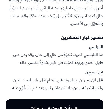
ومن الوجهة النفسية قد يعبّر الموت عن نهاية مرحلةٍ وبداية
أخرى، أو عن تحوّلٍ داخليٍّ يعيشه الرائي، أو عن تركٍ لعادةٍ أو
حالٍ قديمة. والرؤيا لا تُلزم، بل يُؤخذ منها التذكّر والاستبشار
بالتحوّل إلى الأحسن.
تفسير كبار المفسّرين
النابلسي
عدّ النابلسي الموت تحوّلاً من حالٍ إلى حال، وقد يدل على
طول العمر، ورؤية الميّت في خيرٍ بشارةٌ بحُسن حاله.
ابن سيرين
قال ابن سيرين إن الموت في المنام يدل على فساد الدين
والتوبة تدركه، ومن مات ثم عاش تاب بعد ذنبٍ أو فُرِّج عنه.
هل رأيت الموت في حلمك؟