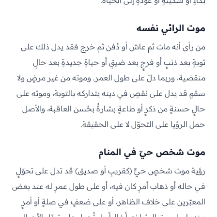
بكاءٍ أو سكينةٍ أو عودةٍ إلى الحياة.
موت الرائي نفسه
من رأى أنه مات ثم عاش أو دُفن ثم خرج فقد يدل ذلك على
توبةٍ بعد ذنبٍ أو فرجٍ بعد ضيقٍ أو حياةٍ جديدةٍ بعد حالٍ
منقضية، وربما دلّ على طول العمر. وموته من غير مرضٍ ولا
سقمٍ قد يدل على نقصٍ في دينه يتداركه بالتوبة، وموته على
حالٍ حسنةٍ من ذكرٍ أو طاعةٍ بشارةٌ بحُسن العاقبة، والأصل
حمل الرؤيا على التحوّل لا على الحقيقة.
موت شخص حيّ في المنام
رؤية موت شخصٍ حيٍّ (كقريبٍ أو صديق) قد تدل على تحوّلٍ
في حاله أو ذهاب أمرٍ كان فيه، أو على طول عمرٍ له عند بعض
المعبّرين على خلاف الظاهر، أو على ضعفٍ في صلةٍ أو أمرٍ