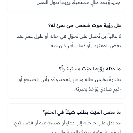
جديدةٍ بعد حالٍ منقضية، وربما طول العمر.
هل رؤية موت شخص حيّ نعيٌ له؟
لا غالباً، بل تُحمل على تحوّلٍ في حاله أو طول عمرٍ عند
بعض المعبّرين أو ذهاب أمرٍ كان فيه.
ما دلالة رؤية الميّت مستبشراً؟
بشارةٌ بحُسن حاله ودعاءٍ ينفعه، وقد يأتي بنصيحةٍ أو
خبرٍ صادقٍ يُؤخذ بعبرته.
ما معنى الميّت يطلب شيئاً في الحلم؟
قد يدل على حاجته إلى دعاءٍ أو صدقةٍ عنه أو قضاء دَينٍ
أو وصية، وفيه تذكيرٌ بالصلة والدعاء.