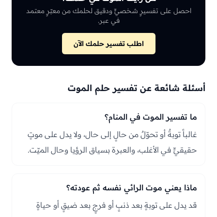
احصل على تفسيرٍ شخصيٍّ ودقيق لحلمك من معبّرٍ معتمد
في عبر.
اطلب تفسير حلمك الآن
أسئلة شائعة عن تفسير حلم الموت
ما تفسير الموت في المنام؟
غالباً توبةٌ أو تحوّلٌ من حالٍ إلى حال، ولا يدل على موتٍ
حقيقيٍّ في الأغلب، والعبرة بسياق الرؤيا وحال الميّت.
ماذا يعني موت الرائي نفسه ثم عودته؟
قد يدل على توبةٍ بعد ذنبٍ أو فرجٍ بعد ضيقٍ أو حياةٍ