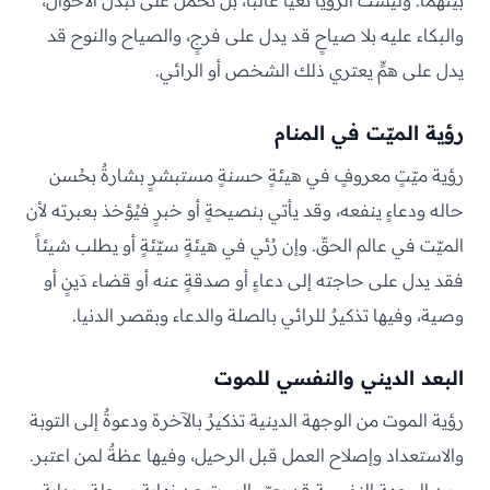
بينهما. وليست الرؤيا نعياً غالباً، بل تُحمل على تبدّل الأحوال،
والبكاء عليه بلا صياحٍ قد يدل على فرجٍ، والصياح والنوح قد
يدل على همٍّ يعتري ذلك الشخص أو الرائي.
رؤية الميّت في المنام
رؤية ميّتٍ معروفٍ في هيئةٍ حسنةٍ مستبشرٍ بشارةٌ بحُسن
حاله ودعاءٍ ينفعه، وقد يأتي بنصيحةٍ أو خبرٍ فيُؤخذ بعبرته لأن
الميّت في عالم الحقّ. وإن رُئي في هيئةٍ سيّئةٍ أو يطلب شيئاً
فقد يدل على حاجته إلى دعاءٍ أو صدقةٍ عنه أو قضاء دَينٍ أو
وصية، وفيها تذكيرٌ للرائي بالصلة والدعاء وبقصر الدنيا.
البعد الديني والنفسي للموت
رؤية الموت من الوجهة الدينية تذكيرٌ بالآخرة ودعوةٌ إلى التوبة
والاستعداد وإصلاح العمل قبل الرحيل، وفيها عظةٌ لمن اعتبر.