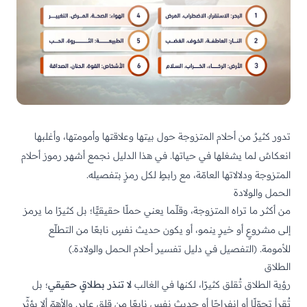
تدور كثيرٌ من أحلام المتزوجة حول بيتها وعلاقتها وأمومتها، وأغلبها
انعكاسٌ لما يشغلها في حياتها. في هذا الدليل نجمع أشهر رموز أحلام
المتزوجة ودلالاتها العامّة، مع رابطٍ لكل رمزٍ بتفصيله.
الحمل والولادة
من أكثر ما تراه المتزوجة، وقلّما يعني حملًا حقيقيًّا؛ بل كثيرًا ما يرمز
إلى مشروعٍ أو خيرٍ ينمو، أو يكون حديث نفسٍ نابعًا من التطلّع
للأمومة. (التفصيل في
دليل تفسير أحلام الحمل والولادة
.)
الطلاق
رؤية الطلاق تُقلق كثيرًا، لكنها في الغالب
لا تنذر بطلاقٍ حقيقي
؛ بل
تُقرأ تحوّلًا أو انفراجًا أو حديث نفسٍ نابعًا من قلقٍ عابر. والأهمّ ألا يؤثّر