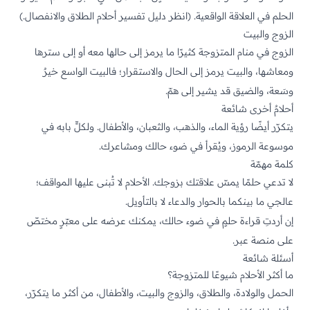
الحلم في العلاقة الواقعية. (انظر
دليل تفسير أحلام الطلاق والانفصال
.)
الزوج والبيت
الزوج في منام المتزوجة كثيرًا ما يرمز إلى حالها معه أو إلى سترها
ومعاشها، والبيت يرمز إلى الحال والاستقرار؛ فالبيت الواسع خيرٌ
وسَعة، والضيق قد يشير إلى همّ.
أحلامٌ أخرى شائعة
يتكرّر أيضًا رؤية الماء، والذهب، والثعبان، والأطفال. ولكلٍّ بابه في
موسوعة الرموز
، ويُقرأ في ضوء حالك ومشاعرك.
كلمة مهمّة
لا تدعي حلمًا يمسّ علاقتك بزوجك. الأحلام لا تُبنى عليها المواقف؛
عالجي ما بينكما بالحوار والدعاء لا بالتأويل.
إن أردتِ قراءة حلمٍ في ضوء حالك، يمكنك عرضه على
معبّرٍ مختصّ
على منصة عبر
.
أسئلة شائعة
ما أكثر الأحلام شيوعًا للمتزوجة؟
الحمل والولادة، والطلاق، والزوج والبيت، والأطفال، من أكثر ما يتكرّر،