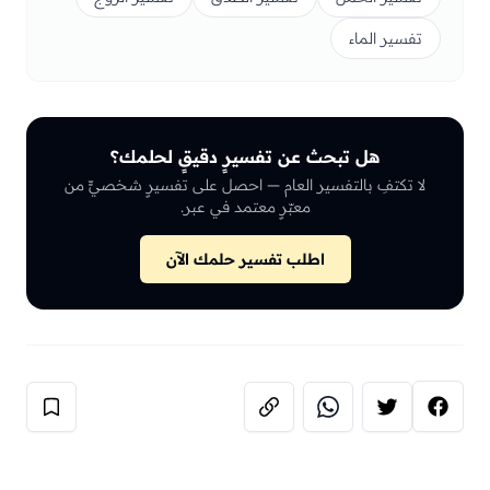
تفسير الماء
هل تبحث عن تفسيرٍ دقيقٍ لحلمك؟
لا تكتفِ بالتفسير العام — احصل على تفسيرٍ شخصيٍّ من
معبّرٍ معتمد في عبر.
اطلب تفسير حلمك الآن