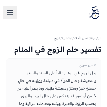
تخطَّ إلى المحتوى
فتح الق
الرئيسية
/
تفسير الأحلام
/
اجتماعية
/
الزوج
تفسير حلم الزوج في المنام
تفسير سريع
يدل الزوج في المنام غالباً على السند والستر
والمعيشة وحال المرأة في دنياها، ورؤيته في حالٍ
حسنةٍ خيرٌ وسترٌ ومعيشةٌ طيّبة. وما يطرأ عليه من
حُسنٍ أو سوءٍ قد ينعكس على حال البيت والرزق
بحسب الرؤيا، والعبرة بهيئته ومعاملته للرائية وما