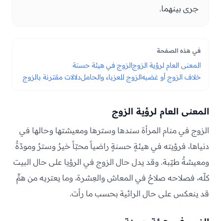
جرى بينهما.
في هذه الصفحة
المعنى العام لرؤية الزوج
الزوج في هيئة حسنة
خلاف الزوج أو غضبه
الزوج للعزباء والحامل
دلالات مقترنة بالزوج
المعنى العام لرؤية الزوج
الزوج في منام المرأة سندها وسترها ومعيشتها وحالها في
دنياها، فرؤيته في هيئةٍ حسنةٍ راضياً محبّاً خيرٌ وسترٌ ومودّةٌ
ومعيشةٌ طيّبة. وقد يدل حال الزوج في الرؤيا على حال البيت
كلّه، فصلاحه صلاحٌ في المعاش والعِشرة، وما يعتريه من همٍّ
قد ينعكس على حال الرائية بحسب ما رأت.