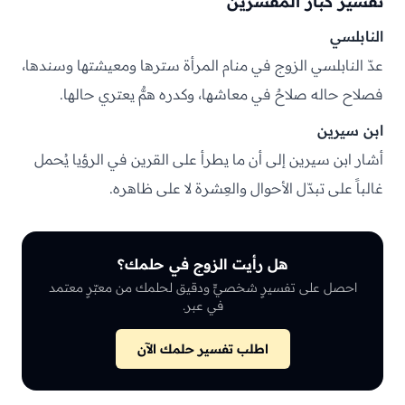
تفسير كبار المفسّرين
النابلسي
عدّ النابلسي الزوج في منام المرأة سترها ومعيشتها وسندها،
فصلاح حاله صلاحٌ في معاشها، وكدره همٌّ يعتري حالها.
ابن سيرين
أشار ابن سيرين إلى أن ما يطرأ على القرين في الرؤيا يُحمل
غالباً على تبدّل الأحوال والعِشرة لا على ظاهره.
هل رأيت الزوج في حلمك؟
احصل على تفسيرٍ شخصيٍّ ودقيق لحلمك من معبّرٍ معتمد
في عبر.
اطلب تفسير حلمك الآن