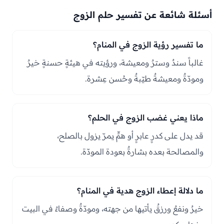
أسئلة شائعة عن تفسير حلم الزوج
ما تفسير رؤية الزوج في المنام؟
غالباً سندٌ وسترٌ ومعيشة، ورؤيته في هيئةٍ حسنةٍ خيرٌ
ومودّةٌ ومعيشةٌ طيّبةٌ وحُسن عِشرة.
ماذا يعني غضب الزوج في الحلم؟
قد يدل على كدرٍ عابرٍ أو همٍّ يمرّ يزول بالصلح،
والمصالحة بعده بشارةٌ بعودة المودّة.
ما دلالة إعطاء الزوج هدية في المنام؟
خيرٌ ونفعٌ ورزقٌ يأتيها من جهته، ومودّةٌ وصفاءٌ في البيت