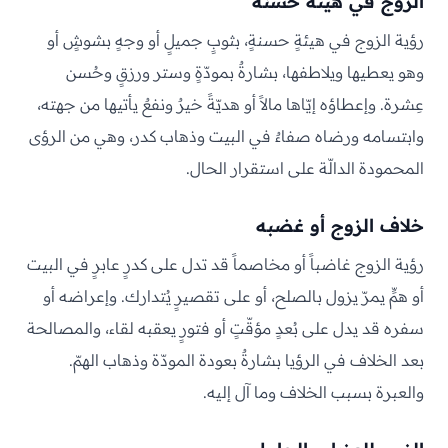
الزوج في هيئة حسنة
رؤية الزوج في هيئةٍ حسنةٍ، بثوبٍ جميلٍ أو وجهٍ بشوشٍ أو
وهو يعطيها ويلاطفها، بشارةٌ بمودّةٍ وستر ورزقٍ وحُسن
عِشرة. وإعطاؤه إيّاها مالاً أو هديّةً خيرٌ ونفعٌ يأتيها من جهته،
وابتسامه ورضاه صفاءٌ في البيت وذهاب كدر، وهي من الرؤى
المحمودة الدالّة على استقرار الحال.
خلاف الزوج أو غضبه
رؤية الزوج غاضباً أو مخاصماً قد تدل على كدرٍ عابرٍ في البيت
أو همٍّ يمرّ يزول بالصلح، أو على تقصيرٍ يُتدارك. وإعراضه أو
سفره قد يدل على بُعدٍ مؤقّتٍ أو فتورٍ يعقبه لقاء، والمصالحة
بعد الخلاف في الرؤيا بشارةٌ بعودة المودّة وذهاب الهمّ.
والعبرة بسبب الخلاف وما آل إليه.