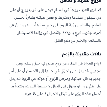
الزوج للعزباء والحامل
قد ترى العزباء زوجاً في المنام فيدل على قرب زواجٍ أو على
من سيكون سندها وسترها، وحسن هيئته بشارةٌ بحسن
القادم. وللحامل رؤية الزوج في خيرٍ سكينةٌ وستر وعونٌ في
أمرها وقرب فرجٍ بالولادة، والأصل في رؤاها الاستبشار
بالسلامة والخير مع دفع القلق.
دلالات مقترنة بالزوج
زواج المرأة في المنام من زوجٍ معروفٍ خيرٌ وستر، ومن
مجهولٍ قد يدل على تحوّلٍ في حالها إلى الأحسن أو على أمرٍ
جديدٍ يدخل حياتها. ومرض الزوج أو موته في الرؤيا قد يدل
على همٍّ يزول أو تحوّلٍ في الحال لا حقيقة الموت، وكثيراً ما
تُحمل هذه الرؤى على تبدّل الأحوال لا على ظاهرها.