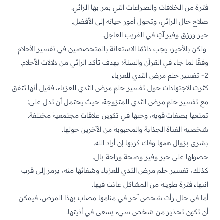
فترة من الخلافات والصراعات التي يمر بها الرائي.
صلاح حال الرائي، وتحول أمور حياته إلى الأفضل.
خير ورزق وفير آتٍ في القريب العاجل.
ولكن بالأخير، يجب دائمًا الاستعانة بالمتخصصين في تفسير الأحلام
وفقًا لما جاء في
القرآن
والسنة؛ بهدف تأكد الرائي من دلالات الأحلام.
2- تفسير حلم مرض الثدي للعزباء
كثرت الاجتهادات حول تفسير حلم مرض الثدي للعزباء، فقيل أنها تتفق
مع تفسير حلم مرض الثدي للمتزوجة، حيث يحتمل أن تدل على:
تمتعها بصفات قوية، وحبها في تكوين علاقات مجتمعية مختلفة.
شخصية الفتاة الجذابة والمحبوبة من الآخرين حولها.
بشرى بزوال همها وفك كربها إن أراد الله.
حصولها على خير وفير وصحة وراحة بال.
كذلك، تفسير حلم مرض الثدي للعزباء وشفائها منه، يرمز إلى قرب
انتهاء فترة طويلة من المشاكل عانت فيها.
أما في حال رأت شخص آخر في منامها مصاب بهذا المرض، فيمكن
أن تكون تحذير من شخص سيء يسعى في أذيتها.