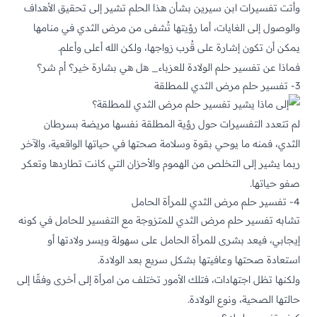
وأتت تفسيرات ابن سيرين بشأن هذا الحلم تشير إلى تحقيق الأهداف
والوصول إلى الغايات، أما رؤيتها تُشفى من مرض الثدي في منامها
يمكن أن تكون إشارة على قُرب زواجها، ولكن الله أعلى وأعلم.
فماذا عن
تفسير حلم
الولادة
للعزباء_ هل هي بشارة خير؟ أم شر؟
3- تفسير حلم مرض الثدي للمطلقة
لم تتعدد التفسيرات حول رؤية المطلقة نفسها مريضة بسرطان
الثدي، فمنه ما يوحي بقوة وسلامة صحتها في حياتها الواقعية، والآخر
ربما يشير إلى التخلص من الهموم والأحزان التي كانت تطاردها وتعكر
صفو حياتها.
4- تفسير حلم مرض الثدي للمرأة الحامل
تشابه تفسير حلم مرض الثدي للمتزوجة مع التفسير للحامل في كونه
إيجابي، فيعد بشرى للمرأة الحامل على سهولة ويسر ولادتها أو
استعادة صحتها وعافيتها بشكل سريع بعد الولادة.
ولكنها تظل اجتهادات، فتلك الأمور تختلف من امرأة إلى أخرى وفقًا إلى
حالتها الصحية، ونوع الولادة.