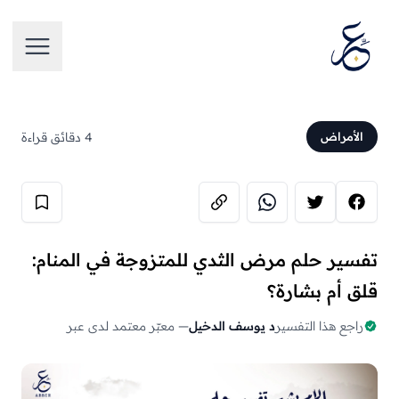
تخطَّ إلى المحتوى
فتح الق
4 دقائق قراءة
الأمراض
تفسير حلم مرض الثدي للمتزوجة في المنام:
قلق أم بشارة؟
راجع هذا التفسير
د يوسف الدخيل
— معبّر معتمد لدى عبر