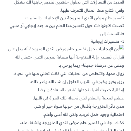
العديد من التساؤلات التي نحاول جاهدين تقديم إجابتها لك بشكل
وافي، فتابع معنا المقال للتعرف عليها.
تفسير حلم مرض الثدي للمتزوجة بين الإيجابيات والسلبيات
تعددت الاجتهادات حول تفسير هذا الحلم بين ما يعد إيجابي أو سلبي،
فانقسمت إلى:
1- تفسيرات إيجابية
قيل أن تفسير رؤية المتزوجة أنها مصابة بمرض الثدي -شفى الله
وعفى عن مرضاه جميعًا- ربما يوحي بـ:
زوال همها، والتخلص من العقبات التي كانت تعاني منها في الحياة.
رزق وفير وخير في القريب العاجل إن شاء الله وقدر ذلك.
إمكانية حدوث أشياء تجعلها تشعر بالسعادة والرضا.
عظيم المحبة والسلام الذي تحمله تلك
المرأة
في قلبها.
مدى تأثر المتزوجة بأفعال من حولها سواء خير أو شر.
احتمالية وجود حَمل قريب، ولكن الله أعلى وأعلم.
كذلك، جاء في تفسير حلم مرض الثدي للمتزوجة والشفاء منه،
احتمالية أن يشير إلى سعي المرأة الدائم في إصلاح قلبها والنهوض