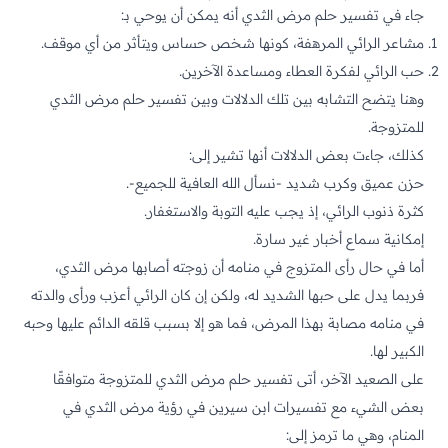
جاء في تفسير حلم مرض الثدي أنه يمكن أن يوحي بـ:
مشاعر الرائي المرهفة، كونها شخص حساس ويتأثر من أي موقف.
حب الرائي لفكرة العطاء ومساعدة الآخرين.
وهنا يتضح التشابه بين تلك الدلالات وبين تفسير حلم مرض الثدي
للمتزوجة.
كذلك، جاءت بعض الدلالات أنها تشير إلى:
حزن عميق وكرب شديد -نسأل الله العافية للجميع-.
كثرة ذنوب الرائي، إذ يجب عليه
التوبة
والاستغفار.
إمكانية سماع أخبار غير سارة.
أما في حال رأى المتزوج في منامه أن زوجته أصابها مرض الثدي،
فربما يدل على حبها الشديد له، ولكن إن كان الرائي أعزب ورأى والدته
في منامه مصابة بهذا المرض، فما هو إلا بسبب قلقه الدائم عليها وحبه
الكبير لها.
على الصعيد الآخر، أتى تفسير حلم مرض الثدي للمتزوجة متوافقًا
بعض الشيء مع تفسيرات ابن سيرين في رؤية مرض الثدي في
المنام، وهي ما ترمز إلى: