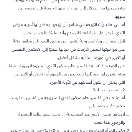
بشخصيتها من الضلال إلى النور، أو نيتها الحسنة في التكفير عن
ذنوبها.
أما في حالة رأت الزوجة في منامها أن زوجها يحضر لها أدوية مرض
الثدي، فيدل على قوة العلاقة بينهم وأنها مليئة بالحب والحنان.
قيل أيضًا أن رؤية المتزوجة تُشفى من مرض الثدي في منامها دلالة
على مواجهتها لبعض الأزمات في حياتها سعيًا إلى الاستقرار النفسي،
أو تغيير في أمورها المادية بشكل أفضل.
على الصعيد ذاته، يعد تفسير حلم مرض الثدي للمتزوجة ورؤية الشفاء
منه، بشرى لها ولعائلتها بالتخلص من الهموم أو الأحزان أو الأمراض
التي يمكن أن تكون أصابتهم في الآونة الأخيرة.
2- تفسيرات سلبية
أما ما جاء في تفسير حلم مرض الثدي للمتزوجة من تفسيرات ليست
محمودة، ينحصر في:
ارتكابها بعض الأمور غير الصحيحة، إذ يجب عليها طلب المغفرة
والرجوع عما تفعله.
قضاء المرأة المتزوجة فترة عصيبة من حياتها وتدهور حالتها الصحية.