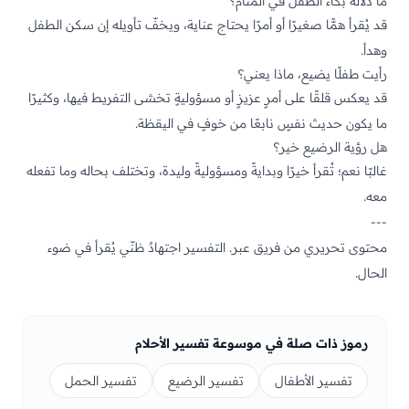
ما دلالة بكاء الطفل في المنام؟
قد يُقرأ همًّا صغيرًا أو أمرًا يحتاج عناية، ويخفّ تأويله إن سكن الطفل
وهدأ.
رأيت طفلًا يضيع، ماذا يعني؟
قد يعكس قلقًا على أمرٍ عزيزٍ أو مسؤوليةٍ تخشى التفريط فيها، وكثيرًا
ما يكون حديث نفسٍ نابعًا من خوفٍ في اليقظة.
هل رؤية الرضيع خير؟
غالبًا نعم؛ تُقرأ خيرًا وبدايةً ومسؤوليةً وليدة، وتختلف بحاله وما تفعله
معه.
---
محتوى تحريري من فريق عبر. التفسير اجتهادٌ ظنّي يُقرأ في ضوء
الحال.
رموز ذات صلة في موسوعة تفسير الأحلام
تفسير الأطفال
تفسير الرضيع
تفسير الحمل