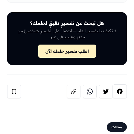
هل تبحث عن تفسيرٍ دقيقٍ لحلمك؟
لا تكتفِ بالتفسير العام — احصل على تفسيرٍ شخصيٍّ من
معبّرٍ معتمد في عبر.
اطلب تفسير حلمك الآن
مقالات