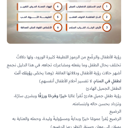
رؤية الأطفال والرضّع من الرموز اللطيفة كثيرة الورود، ولها دلالاتٌ
تختلف بحال الطفل وما يفعله ومشاعرك تجاهه. في هذا الدليل نجمع
أشهر حالات رؤية الأطفال ودلالاتها العامّة. (وهذا يخصّ
رؤيتك أنت
لطفلٍ في المنام
، لا تفسير أحلام الأطفال أنفسهم.)
الطفل الجميل الهادئ
رؤية طفلٍ جميلٍ هادئ تُقرأ غالبًا
خيرًا وفرحًا ورزقًا
وبشرى سارّة،
وتزداد بحسن حاله وابتسامته.
الرضيع
الرضيع يُقرأ عمومًا خيرًا وبدايةً ومسؤوليةً وليدة، وحمله والعناية به
يميلان إلى معانٍ حسنة. (انظر
رمز الرضيع
.)