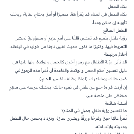
بكاء الطفل
بكاء الطفل في المنام قد يُقرأ همًّا صغيرًا أو أمرًا يحتاج عناية، ويخفّ
تأويله إن سكن وهدأ.
الطفل الضائع
رؤية طفلٍ يضيع قد تعكس قلقًا على أمرٍ عزيزٍ أو مسؤوليةٍ تخشى
التفريط فيها، وكثيرًا ما تكون حديث نفسٍ نابعًا من خوفٍ في اليقظة.
أحلامٌ مرتبطة
قد تأتي رؤية الأطفال مع رموزٍ أخرى كالحمل والولادة، ولها بابها في
دليل تفسير أحلام الحمل والولادة
. والقاعدة أن تُقرأ هذه الرموز في
ضوء حالك ومشاعرك. (
لماذا يختلف تفسير الحلم
.)
إن أردت قراءة حلمٍ عن طفلٍ في ضوء حالك، يمكنك عرضه على
معبّرٍ
مختصّ على منصة عبر
.
أسئلة شائعة
ما تفسير رؤية طفلٍ جميلٍ في المنام؟
تُقرأ غالبًا خيرًا وفرحًا ورزقًا وبشرى سارّة، وتزداد بحسن حال الطفل
وهدوئه وابتسامته.