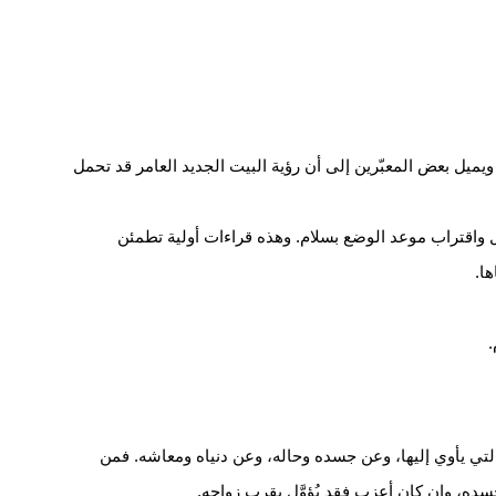
 ويميل بعض المعبّرين إلى أن رؤية البيت الجديد العامر قد تحمل
واقتراب موعد الوضع بسلام. وهذه قراءات أولية تطمئن
ا.
 التي يأوي إليها، وعن جسده وحاله، وعن دنياه ومعاشه. فمن
ّ جسده، وإن كان أعزب فقد يُؤوَّل بقرب زواجه.