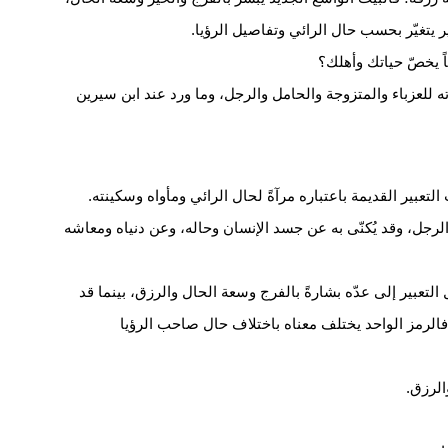
ير يتغيّر بحسب حال الرائي وتفاصيل الرؤيا.
اً يخصّ حياتك وأهلك؟
ه للعزباء والمتزوجة والحامل والرجل، وما ورد عند ابن سيرين
لتعبير القديمة باعتباره مرآةً لحال الرائي ومأواه وسكينته.
ا الرجل، وقد يُكنّى به عن جسد الإنسان وحاله، وعن دنياه ومعاشه
 التعبير إلى عدّه بشارةً بالفرج وسعة الحال والرزق، بينما قد
، فالرمز الواحد يختلف معناه باختلاف حال صاحب الرؤيا
الرزق.