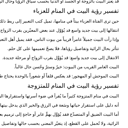
قد يُعبَّر البيت بالزوجة أو الجسد أو الدنيا بحسب سياق الرؤيا وحال الر
تفسير رؤية البيت في المنام للعزباء
حين ترى الفتاة العزباء بيتاً في منامها، تميل كتب التعبير إلى ربط ذلك
انتقالها إلى بيت جديد واسع قد يُؤوّل عند بعض المعبّرين بقرب
الزواج
و
وإذا رأت البيت جميلاً عامراً قريباً من بيوت الناس، فقد يميل أهل الت
تتأثر بحال الرائية وتفاصيل رؤياها، فلا يصحّ تعميمها على كل حلم.
الانتقال إلى بيت جديد واسع: قد يُؤوَّل بقرب الزواج أو مرحلة جديدة.
البيت العامر القريب من البيوت: خيرٌ وسترٌ وحُسن حال غالباً.
البيت الموحش أو المهجور: قد يعكس قلقاً أو شعوراً بالوحدة يحتاج طم
تفسير رؤية البيت في المنام للمتزوجة
البيت في منام المتزوجة كثيراً ما يُقرأ في ضوء أسرتها واستقرارها الزوج
أنه دليل على استقرار حياتها وسَعة في الرزق والخير الذي يدخل بيتها.
أما البيت الضيق أو المتصدّع فقد يُؤوَّل بهمٍّ عابر أو حاجةٍ إلى ترمي
الرائية، ولا تُحمل على القطع، إذ يتغيّر المعنى بحسب حالها وتفاصيل 