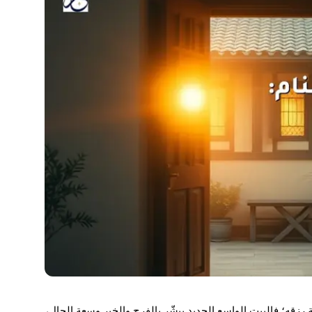
 رزقه؛ فالبيت الواسع الجديد يبشّر بالفرج والخير وسعة الحال،