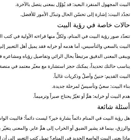
البيت المجهول المنفرد البعيد: قد يُؤوَّل بمعنى يتصل بالآخرة.
تجدّد البيت: إشارة إلى تحسّن الحال وتبدّل الأمور للأفضل.
حالات خاصة في رؤية البيت
تتعدّد صور رؤية البيت في المنام، ولكلٍّ منها قراءته الأولية في كتب ال
البيت بالسعي والتأسيس، أما هدمه أو خرابه فقد يميل أهل التعبير إلى رب
ويبقى المعنى الدقيق مرتبطاً بحال الرائي وتفاصيل رؤياه ومشاعره فيها
يناسب حالتك تحديداً، يمكنك حجز استشارة مع معبّر معتمد في منصة
البيت القديم: حنينٌ وأصلٌ وذكريات غالباً.
بناء البيت: سعيٌ وتأسيسٌ لمرحلة جديدة.
هدم البيت أو خرابه: همٌّ أو تغيّرٌ يحتاج صبراً وترميماً.
أسئلة شائعة
هل رؤية البيت في المنام دائماً بشارة خير؟
ليست دائماً؛ فالبيت الواس
والرزق، بينما قد يشير الضيق أو الخراب إلى همٍّ عابر. والمعنى يتغيّ
ماذا يعني البيت الواسع الجديد في المنام؟
تميل كتب التعبير إلى أن 