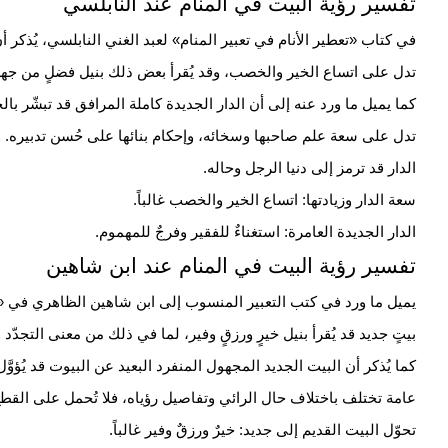
تفسير رؤية البيت في المنام عند النابلسي
في كتاب «تعطير الأنام في تعبير المنام» لعبد الغني النابلسي، يُذكر أن
تدل على اتساع الخير والخصب، وقد يُقرأ بعض ذلك بنيل فضلٍ من جهة
كما يميل ما ورد عنه إلى أن الدار الجديدة كاملة المرافق قد تبشّر بالخ
تدل على سعة علم صاحبها وسخائه، وإحكام بنائها على حُسن تدبيره. و
الدار قد ترمز إلى دنيا الرجل وحاله.
سعة الدار وزيادتها: اتساع الخير والخصب غالباً.
الدار الجديدة العامرة: استغناءٌ للفقير وفرجٌ للمهموم.
تفسير رؤية البيت في المنام عند ابن شاهين
يميل ما ورد في كتب التعبير المنسوب إلى ابن شاهين الظاهري في «ا
بيتٍ جديد قد يُقرأ بنيل خيرٍ ورزقٍ وفير، لما في ذلك من معنى التجدّد
كما يُذكر أن البيت الجديد المجهول المنفرد البعيد عن البيوت قد يُؤوَّ
عامة تختلف باختلاف حال الرائي وتفاصيل رؤياه، فلا تُحمل على القطع
تحوّل البيت القديم إلى جديد: خيرٌ ورزقٌ وفير غالباً.