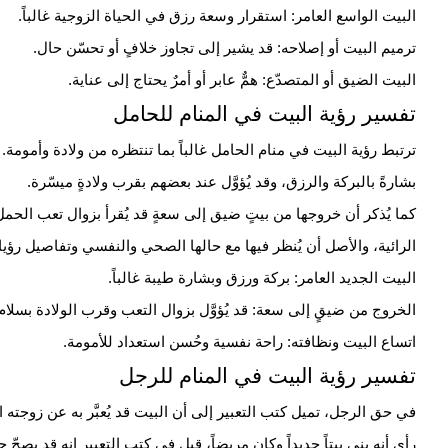
البيت الواسع العامر: استقرار وسعة رزق في الحياة الزوجية غالباً.
ترميم البيت أو إصلاحه: قد يشير إلى تجاوز خلافٍ أو تحسّن حال.
البيت الضيق أو المتصدّع: همٌّ عابر أو أمرٌ يحتاج إلى عناية.
تفسير رؤية البيت في المنام للحامل
ترتبط رؤية البيت في منام الحامل غالباً بما تنتظره من ولادة وأمومة.
بشارةً بالبركة والرزق، وقد يُؤوَّل عند بعضهم بقرب ولادةٍ ميسّرة.
كما يُذكر أن خروجها من بيتٍ ضيق إلى سعةٍ قد يُقرأ بزوال تعب
الحمل
الرائية، والأصل أن يُنظر فيها مع حالها الصحي والنفسي وتفاصيل رؤياه
البيت الجديد العامر: بركة ورزق وبشارة طيبة غالباً.
الخروج من ضيقٍ إلى سعة: قد يُؤوَّل بزوال التعب وقرب
الولادة
بسلام.
اتساع البيت ونظافته: راحة نفسية وحُسن استعداد للأمومة.
تفسير رؤية البيت في المنام للرجل
في حق الرجل، تميل كتب التعبير إلى أن البيت قد يُعبَّر به عن زوجته
رأى أنه بنى بيتاً جديداً وكان مريضاً، قِيل في كتب التعبير إنه قد يصح