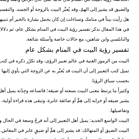
والضيق قد يشير إلى الهمّ، وقد يُعبَّر البيت بالزوجة أو الجسد. والتفس
هل رأيت بيتاً في منامك وتساءلت إن كان يحمل بشارة بالخير أم تنبيه
في هذا المقال نذكر تفسير رؤية البيت في المنام بشكل عام، ثم دلالات
والنابلسي وابن شاهين، مع حالات خاصة وأسئلة شائعة.
تفسير رؤية البيت في المنام بشكل عام
البيت من الرموز الغنية في عالم تعبير الرؤى، وقد تكرّر ذكره في كتب ا
تميل كتب التعبير إلى أن البيت قد يُعبَّر به عن الزوجة التي يأوي إليه
بحسب سياق الرؤيا.
وكثيراً ما يرتبط معنى البيت بسعته أو ضيقه؛ فاتساعه وجِدّته يميل أهل
يشير ضيقه أو خرابه إلى همٍّ أو ضائقة عابرة. وتبقى هذه قراءة أولية
وتفاصيلها.
البيت الواسع الجديد: يميل أهل التعبير إلى أنه فرجٌ وسعة في الحال و
البيت الضيق أو المتهالك: قد يشير إلى همٍّ أو ضيقٍ عابر في المعاش.