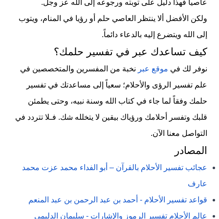
عاصياً فهذا دليل على توبته ورجوعه إلى الله عز وجل.
ولكن الأفضل ألا ينتظر العاصي حلم أو رؤيا في المنام، ويتوب
إلى الله ويتضرع إليه بالدعاء دائماً.
كيف تساعدك عبر في تفسير حلمك؟
نوفر لك في
موقع عبر
نخبة من المفسرين والمتخصصين في
علم تفسير الرؤى والأحلام؛ سعياً إلى مساعدتك في تفسير
حلمك وفقاً لما جاء في كتاب الله وسنة نبيه، وحتى يطمئن
قلبك وتفسر أحلامك ورؤياك بيقين لا يتخلله شك. فـلا تتردد في
التواصل معنا الآن.
المصادر
عجائب تفسير الأحلام بالقرآن – أبو الفداء محمد عزت محمد
عارف
قواعد تفسير الأحلام - أحمد بن عبد الرحمن بن عبد المنعم
عالم الأحلام تفسير الرموز والإشارات - سليمان الدليمي