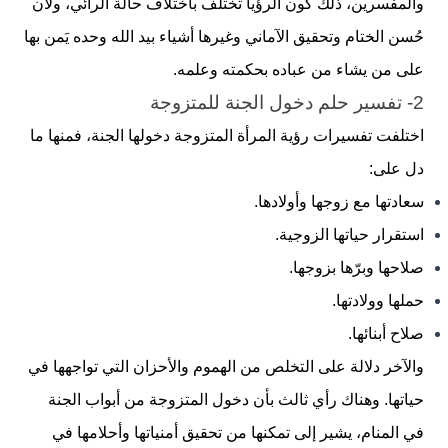
والمفسرين، ذلك كون الرؤيا تختلف باختلاف حالة الرائي، ولأن
حُسن الختام وتحقيق الآماني وغيرها أشياء بيد الله وحده يَمن بها
على من يشاء من عباده بحكمته وعلمه.
2- تفسير حلم دخول الجنة للمتزوجة
اختلفت تفسيرات رؤية المرأة المتزوجة دخولها الجنة، فمنها ما
دل على:
سعادتها مع زوجها وأولادها.
استقرار حياتها الزوجية.
صلاحها وبرّها بزوجها.
حملها وولادتها.
صلاح أبنائها.
والآخر دلالة على التخلص من الهموم والأحزان التي تواجهها في
حياتها. وهناك رأي ثالث بأن دخول المتزوجة من أبواب الجنة
في المنام، يشير إلى تمكنها من تحقيق أمنياتها وأحلامها في