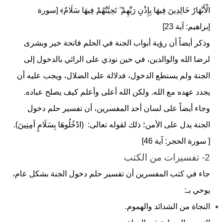
الْأَنْهَارُ خَالِدِينَ فِيهَا بِإِذْنِ رَبِّهِمْ ۖ تَحِيَّتُهُمْ فِيهَا سَلَامٌ﴾ [سورة
إبراهيم: آية 23]
وذكر أيضاً أن رؤية أبواب الجنة في الحلم فاتحة خير وبشرى
لرضا الله والوالدين، في حين نودي على الرائي بالدخول إلى
الجنة ولم يستطع الدخول، فدلالة على الضلال، ويجب عليه أن
يجدد عهده مع الله. ولكن الله أعلى وأعلم كيف يصلح عباده.
وجاء أيضاً على لسان أحد المفسرين، أن تفسير حلم دخول
الجنة يدل على الأﻣﻦ؛ ذلك ﻟﻘﻮﻟﻪ تعالى: (ادْخُلُوهَا بِسَلَامٍ آمِنِينَ).
[ سورة
الحجر
: آية 46]
2- تفسيرات من الكتب
جاء في كتب المفسرين أن تفسير حلم دخول الجنة بشكل عام،
يوحي بـ:
النجاة من الشدائد والهموم.