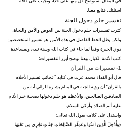
في المقال نستوضح كل منها على حدا، ونجيب على كافة
اسئلتك، فتابع معنا.
تفسير حلم دخول الجنة
كثرت تفسيرات حلم دخول الجنة بين العوض والأمن والنجاة،
ولكن يظل الخط الفاصل في هذه الأمور هو تفسير المتخصصين
ذوي الخبرة وفقاً لما جاء في كتاب الله وسنة نبيه، وبمساعدة
كتب الأئمة الكبار. وهنا نوضح أبرز التفسيرات:
1- تفسيرات من القرآن
قال أبو الفداء محمد عزت في كتابه "عجائب تفسير الأحلام
بالقرآن" أن رؤية الجنة في المنام بشارة للرائي أنه من
الصادقين الصالحين، والأعظم هو حلم دخولها بصحبة خير الأنام
عليه أتم
الصلاة
وأزكى السلام.
واستدل على كلامه بقول الله تعالى:
﴿وَأُدْخِلَ الَّذِينَ آمَنُوا وَعَمِلُوا الصَّالِحَاتِ جَنَّاتٍ تَجْرِي مِن تَحْتِهَا