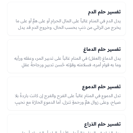
أو ألمه قد يدل على وهنٍ في السند أو همٍّ يثقل الظهر؛ والعبرة
بحاله في الرؤيا من قوّةٍ أو ضعف.
تفسير حلم الدم
يدل الدم في المنام غالباً على المال الحرام أو على همٍّ أو على ما
يخرج من الرائي من ذنبٍ بحسب الحال، وخروج الدم قد يدل
على تخلّصٍ من شيءٍ يثقله.
تفسير حلم الدماغ
يدل الدماغ (العقل) في المنام غالباً على تدبير المرء وعقله ورأيه
وما به قوام أمره، فسلامته وقوّته حُسن تدبيرٍ ورجاحةُ عقلٍ
وصواب. وعلّته أو إصابته قد يدل على خللٍ في الرأي أو اضطرابٍ
في التدبير يحتاج إلى تثبّتٍ ومشورةٍ وتدارك، والعبرة بحاله من
سلامةٍ أو علّةٍ في الرؤيا.
تفسير حلم الدموع
تدل الدموع في المنام غالباً على الفرح والفرج إن كانت باردةً بلا
صياح، وعلى زوال همٍّ ورحمةٍ تنزل، أما الدموع الحارّة مع نحيبٍ
فقد تدل على همٍّ أو حزنٍ يمرّ؛ والبكاء من خشية الله خيرٌ ورحمة.
تفسير حلم الذراع