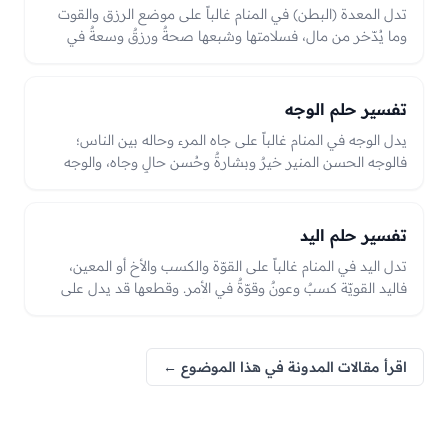
تدل المعدة (البطن) في المنام غالباً على موضع الرزق والقوت
وما يُدّخر من مال، فسلامتها وشبعها صحةٌ ورزقٌ وسعةٌ في
المعاش. وألمها أو خواؤها قد يدل على جوعٍ أو ضيقٍ في الرزق أو
همٍّ في المعيشة يحتاج إلى فرجٍ وتدبير، والعبرة بحالها من
سلامةٍ وشبعٍ أو ألمٍ وخواءٍ في الرؤيا.
تفسير حلم الوجه
يدل الوجه في المنام غالباً على جاه المرء وحاله بين الناس؛
فالوجه الحسن المنير خيرٌ وبشارةٌ وحُسن حالٍ وجاه، والوجه
العابس أو المسودّ قد يدل على همٍّ أو غمٍّ أو ذلٍّ. والعبرة بحال
الوجه من نضارةٍ ونورٍ أو شحوبٍ وسوادٍ في الرؤيا وما اقترن به.
تفسير حلم اليد
تدل اليد في المنام غالباً على القوّة والكسب والأخ أو المعين،
فاليد القويّة كسبٌ وعونٌ وقوّةٌ في الأمر. وقطعها قد يدل على
فقد معينٍ أو نقصٍ في الكسب أو كفٍّ عن أمر، واليمين واليسار
لهما دلالاتٌ في القوّة والسند، والعبرة بحالها من قوّةٍ وسلامةٍ أو
قطعٍ في الرؤيا.
اقرأ مقالات المدونة في هذا الموضوع ←