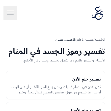
تخطَّ إلى المحتوى
فتح الق
الرئيسية
/
تفسير الأحلام
/
الجسد والإنسان
تفسير رموز الجسد في المنام
الأسنان والشعر والدم وما يتعلق بجسد الإنسان في الأحلام.
تفسير حلم الأذن
تدل الأذن في المنام غالباً على من يبلّغ المرء الأخبار أو على البنات
أو على ما يُسمع من قولٍ، فحُسن السمع قبولٌ للحقّ وخير،
وصممها قد يدل على إعراضٍ عن نصحٍ أو حقّ. وقطعها أو آفتها
قد يدل على فقد بنتٍ أو نقصٍ في سماع الخير، والعبرة بحالها
من سلامةٍ وسمعٍ أو صممٍ في الرؤيا.
تفسير حلم الأسنان