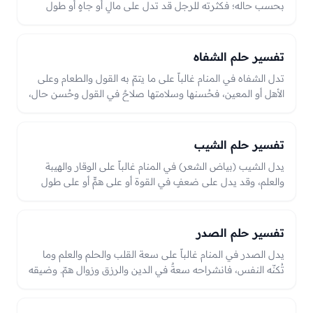
بحسب حاله؛ فكثرته للرجل قد تدل على مالٍ أو جاهٍ أو طول
عمر، وحلقه قد يدل على زوال همٍّ أو أداء نسكٍ أو نقصِ مال.
وللمرأة الشعر الحسن زينةٌ وستر، والعبرة بحاله من كثرةٍ أو حلقٍ
في الرؤيا.
تفسير حلم الشفاه
تدل الشفاه في المنام غالباً على ما يتمّ به القول والطعام وعلى
الأهل أو المعين، فحُسنها وسلامتها صلاحٌ في القول وحُسن حال،
وآفتها أو شقّها قد يدل على كلامٍ سيّئٍ أو همٍّ في القول أو فقد
معينٍ بحسب الحال.
تفسير حلم الشيب
يدل الشيب (بياض الشعر) في المنام غالباً على الوقار والهيبة
والعلم، وقد يدل على ضعفٍ في القوة أو على همٍّ أو على طول
العمر. فالشيب المعتدل وقارٌ وحكمةٌ وجاه، وكثرته المفاجئة قد
تدل على همٍّ أو تغيّرٍ في الحال أو ضعفٍ، والعبرة بحاله وحال
الرائي في الرؤيا.
تفسير حلم الصدر
يدل الصدر في المنام غالباً على سعة القلب والحلم والعلم وما
تُكنّه النفس، فانشراحه سعةٌ في الدين والرزق وزوال همّ. وضيقه
أو علّته قد يدل على غمٍّ أو حقدٍ أو همٍّ يحتاج إلى انفراج، والعبرة
بحاله من سعةٍ وانشراحٍ أو ضيقٍ وعلّةٍ في الرؤيا.