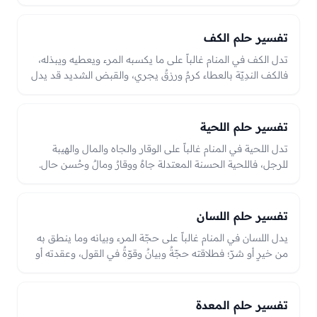
وسلامته قدرةٌ على حمل الأمانة ونصرةٌ وعون، وضعفه أو كسره
قد يدل على عجزٍ عن حملٍ ثقيلٍ أو ضعفٍ في السند؛ والكتفان
يدلّان على المرء وقرينه أو على أخوين أو شريكين يتعاونان.
تفسير حلم الكف
تدل الكف في المنام غالباً على ما يكسبه المرء ويعطيه ويبذله،
فالكف الندِيّة بالعطاء كرمٌ ورزقٌ يجري، والقبض الشديد قد يدل
على بخلٍ أو إمساك، وما يُوضع فيها قد يدل على رزقٍ أو أمانةٍ
بحسب الحال.
تفسير حلم اللحية
تدل اللحية في المنام غالباً على الوقار والجاه والمال والهيبة
للرجل، فاللحية الحسنة المعتدلة جاهٌ ووقارٌ ومالٌ وحُسن حال.
وزيادتها المعتدلة زيادةُ جاهٍ ومال، والمفرطة أو نتفها قd يدل
على همٍّ أو نقصٍ في الجاه، والعبرة بحالها واعتدالها في الرؤيا
بين الوقار والنقص.
تفسير حلم اللسان
يدل اللسان في المنام غالباً على حجّة المرء وبيانه وما ينطق به
من خيرٍ أو شرّ؛ فطلاقته حجّةٌ وبيانٌ وقوّةٌ في القول، وعقدته أو
قطعه قد يدل على عجزٍ عن الحجّة أو كفٍّ عن قولٍ أو انقطاعِ
بيان. والعبرة بحاله من فصاحةٍ وطلاقةٍ أو عقدةٍ وآفةٍ في الرؤيا
وما ينطق به.
تفسير حلم المعدة