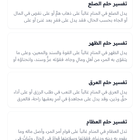
تفسير حلم الصلع
يدل الصلع في المنام غالباً على ذهاب همٍّ أو على نقصٍ في المال
أو الجاه بحسب الحال، فقد يدل على فقرٍ بعد غنىً أو على
تخفّفٍ من أعباء. وقد يدل أحياناً على ظهور أمرٍ كان مستوراً،
والعبرة بحال الرائي بين التخفّف والنقص وما اقترن بالصلع في
الرؤيا.
تفسير حلم الظهر
يدل الظهر في المنام غالباً على القوة والسند والمعين، وعلى ما
يتقوّى به المرء من أهلٍ ومالٍ وجاه، فقوّته عزٌّ وسند، وانحناؤه أو
إصابته قد يدل على ضعفٍ في السند أو ثقل همٍّ ودَينٍ بحسب
الحال.
تفسير حلم العرق
يدل العرق في المنام غالباً على التعب في طلب الرزق أو على أداء
حقٍّ ودَين، وقد يدل على مجاهدةٍ في أمرٍ يعقبها راحة، فالعرق
اليسير سعيٌ مبرورٌ ورزقٌ بكدّ، وكثرته المرهقة قد تدل على ثقل
همٍّ أو دَينٍ يُؤدّى.
تفسير حلم العظام
تدل العظام في المنام غالباً على قوام أمر المرء وأصل ماله وما
يقوم به دينه ودنياه، فقوّتها وسلامتها قوامٌ في الحال وثباتٌ في