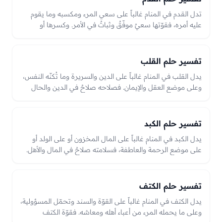
تدل القدم في المنام غالباً على سعي المرء ومكسبه وما يقوم
عليه أمره، فقوّتها سعيٌ موفّقٌ وثباتٌ في الأمر. وكسرها أو
قطعها قد يدل على توقّف سعيٍ أو فقد سندٍ أو نكسةٍ في
المعاش، والعبرة بحالها من قوّةٍ وسلامةٍ أو كسرٍ في الرؤيا.
تفسير حلم القلب
يدل القلب في المنام غالباً على الدين والسريرة وما تُكنّه النفس،
وعلى موضع العقل والإيمان. فصلاحه صلاحٌ في الدين والحال
وطهارةُ سريرة، ومرضه أو علّته قد يدل على فتورٍ في الدين أو
همٍّ أو غلٍّ في النفس، والعبرة بحاله من سلامةٍ وصلاحٍ أو مرضٍ
في الرؤيا.
تفسير حلم الكبد
يدل الكبد في المنام غالباً على المال المخزون أو على الولد أو
على موضع الرحمة والعاطفة، فسلامته صلاحٌ في المال والأهل.
وعلّته أو إصابته قد تدل على همٍّ في الولد أو نقصٍ في المال
بحسب الحال، والعبرة بحاله من سلامةٍ أو علّةٍ في الرؤيا.
تفسير حلم الكتف
يدل الكتف في المنام غالباً على القوّة والسند وتحمّل المسؤولية،
وعلى ما يحمله المرء من أعباء أهله ومعاشه. فقوّة الكتف