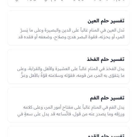
الأمر. وكسرها أو وهنها قد يدل على ضعفٍ في المال أو نكسةٍ
في أمرٍ يحتاج إلى تقويةٍ وتدارك، والعبرة بحالها من صلابةٍ وقوّةٍ
أو كسرٍ ووهنٍ في الرؤيا.
تفسير حلم العين
تدل العين في المنام غالباً على الدين والبصيرة وعلى ما يَسرّ
المرء أو يحزنه، فقوة البصر هدىً وصلاح، وضعفه أو فقده قد
يدل على نقصٍ في الدين أو همّ.
تفسير حلم الفخذ
يدل الفخذ في المنام غالباً على العشيرة والأهل والقرابة، وعلى
ما يتقوّى به المرء من قومه، فقوّته وسلامته قوّةٌ بالأهل وعزٌّ
بالعشيرة. وإصابته أو ضعفه قد يدل على همٍّ في الأقارب أو
ضعفٍ في السند من القوم، لأن الفخذ في كلام العرب يُطلق على
الجماعة من القبيلة، فحاله حالُ العشيرة.
تفسير حلم الفم
يدل الفم في المنام غالباً على مفتاح أمور المرء وعلى كلامه
ورزقه وما يصدر عنه من قول، فاتّساعه قد يدل على سعةٍ في
الرزق والكلام، وانغلاقه أو آفته على عجزٍ عن قولٍ أو ضيقٍ في
المعاش. والعبرة بحاله من سلامةٍ وسعةٍ أو آفةٍ في الرؤيا وما
يخرج منه من طيّبٍ أو خبيث.
تفسير حلم القدم