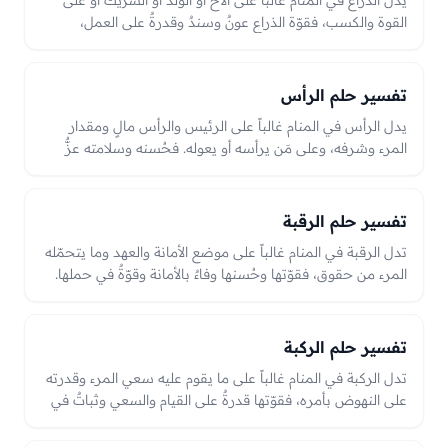
يدل الذراع في المنام غالباً على الأخ أو الولد أو الشريك أو على
القوة والكسب، فقوّة الذراع عونٌ وسندٌ وقدرةٌ على العمل،
وكسرها أو ضعفها قد يدل على فقد معينٍ أو نقصٍ في القوة
بحسب الحال.
تفسير حلم الرأس
يدل الرأس في المنام غالباً على الرئيس والرأس مالٍ ومقدار
المرء وشرفه، وعلى مَن يرأسه أو يعوله. فحُسنه وسلامته عزٌّ
وشرفٌ وصلاحُ حال، وكِبَره زيادةُ جاهٍ وقدر، وقطعه أو نقصه قد
يدل على فقد رئيسٍ أو ذهاب جاهٍ أو نقصٍ في القدر، والعبرة
بحاله في الرؤيا.
تفسير حلم الرقبة
تدل الرقبة في المنام غالباً على موضع الأمانة والعهد وما يتحمّله
المرء من حقوق، فقوّتها وحُسنها وفاءٌ بالأمانة وقوّةٌ في حملها.
وآفتها أو نحولها قد يدل على ضعفٍ عن أداء أمانةٍ أو حقٍّ يُتدارك،
لأن الرقبة موضع القلائد والحقوق، فما جرى عليها انعكس على
أمانة الرائي وعهوده.
تفسير حلم الركبة
تدل الركبة في المنام غالباً على ما يقوم عليه سعي المرء وقدرته
على النهوض بأمره، فقوّتها قدرةٌ على القيام والسعي وثباتٌ في
الأمر. وضعفها أو إصابتها قد يدل على عجزٍ عن أمرٍ أو فتورٍ في
السعي يحتاج إلى عونٍ وتدارك، والعبرة بحالها من قوّةٍ ونهوضٍ