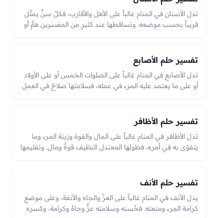
تدل الأسنان في المنام غالباً على الأهل والأقارب، فكلّ سنٍّ يمثّل
قريباً بحسب موضعه. وتساقطها عند كثيرٍ من المفسرين همٌّ أو
فقدٌ أو طول عمرٍ في الأهل بحسب الحال، وسلامتها وبياضها
صلاحٌ في الأهل وحُسن حال، والعبرة بموضع السنّ وحاله من
سلامةٍ أو سقوطٍ في الرؤيا.
تفسير حلم الأصابع
تدل الأصابع في المنام غالباً على الصلوات الخمس أو على الأولاد
أو على ما يعتمد عليه المرء في عمله، فسلامتها صلاحٌ في العمل
والأهل، وقطعها أو نقصها قد يدل على تقصيرٍ في عبادةٍ أو فقد
معينٍ بحسب الحال.
تفسير حلم الأظافر
تدل الأظافر في المنام غالباً على المال والقوة وزينة المرء وما
يتقوّى به في أمره، فطولها المعتدل النظيف قوةٌ ومال. وتقليمها
قد يدل على نقصٍ يسيرٍ في المال أو على تطهّرٍ وإصلاح،
وكسرها على ضعفٍ أو خسارةٍ بحسب الحال، والعبرة بحالها من
نظافةٍ وقوّةٍ أو كسرٍ ووسخ.
تفسير حلم الأنف
يدل الأنف في المنام غالباً على العزّ والجاه والأنفة، وعلى موضع
كرامة المرء ومنعته. فحُسنه وسلامته عزٌّ وجاهٌ وكرامة، وكسره