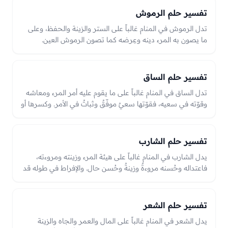
أو ضعفٍ وعجزٍ في الرؤيا.
تفسير حلم الرموش
تدل الرموش في المنام غالباً على الستر والزينة والحفظ، وعلى
ما يصون به المرء دينه وعِرضه كما تصون الرموش العين.
فحُسن الرموش وكثافتها زينةٌ وسترٌ وحفظٌ، وتساقطها أو
نقصها قد يدل على ضعفٍ في الستر أو همٍّ يمسّ الزينة والوقاية؛
والعين موضع البصيرة، فما حولها من رموشٍ حارسٌ لها وزينةٌ
تفسير حلم الساق
عليها.
تدل الساق في المنام غالباً على ما يقوم عليه أمر المرء ومعاشه
وقوّته في سعيه، فقوّتها سعيٌ موفّقٌ وثباتٌ في الأمر. وكسرها أو
ضعفها قد يدل على عائقٍ في المعاش أو ضعفٍ في القيام
بالأمر، والعبرة بحالها من قوّةٍ وسلامةٍ أو كسرٍ وضعفٍ في الرؤيا.
تفسير حلم الشارب
يدل الشارب في المنام غالباً على هيئة المرء وزينته ومروءته،
فاعتداله وحُسنه مروءةٌ وزينةٌ وحُسن حال. والإفراط في طوله قد
يدل على مخالفةٍ لسنّةٍ أو على همّ، وقصّه المعتدل قد يدل على
إصلاحٍ واتّباعٍ لهديٍ وزوال همّ، والعبرة بحاله من اعتدالٍ أو إفراطٍ
وما جرى عليه في الرؤيا.
تفسير حلم الشعر
يدل الشعر في المنام غالباً على المال والعمر والجاه والزينة