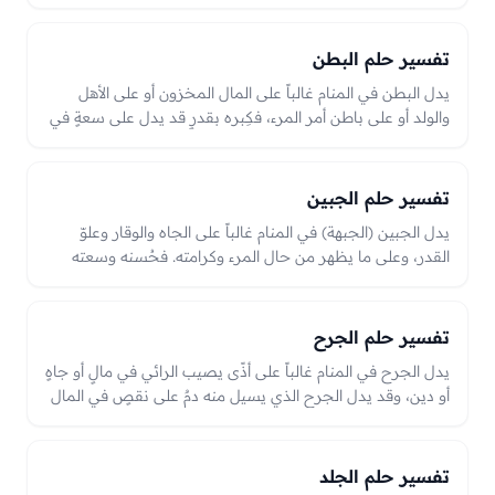
أو قطعه قد يدل على ذلٍّ أو فقد جاهٍ أو نقصٍ في العزّ، والعبرة
بحاله من سلامةٍ أو نقصٍ في الرؤيا بين العزّ والكرامة والذلّ.
تفسير حلم البطن
يدل البطن في المنام غالباً على المال المخزون أو على الأهل
والولد أو على باطن أمر المرء، فكِبره بقدرٍ قد يدل على سعةٍ في
المال، وضموره أو خلوّه على نقصٍ في المال أو الأهل. والعبرة
بحاله من سلامةٍ وامتلاءٍ بقدرٍ أو ضمورٍ وعلّةٍ في الرؤيا.
تفسير حلم الجبين
يدل الجبين (الجبهة) في المنام غالباً على الجاه والوقار وعلوّ
القدر، وعلى ما يظهر من حال المرء وكرامته. فحُسنه وسعته
جاهٌ وكرامةٌ وحُسن حال، وعيبه أو سواده قد يدل على همٍّ أو
ذهاب جاهٍ أو ذلٍّ بحسب الحال؛ وهو موضع السجود، فصلاحه
صلاحٌ في الدين وحُسنٌ في السمعة بين الناس.
تفسير حلم الجرح
يدل الجرح في المنام غالباً على أذًى يصيب الرائي في مالٍ أو جاهٍ
أو دين، وقد يدل الجرح الذي يسيل منه دمٌ على نقصٍ في المال
أو على كلامٍ يؤذي. وقد يدل برؤه على شفاءٍ وزوال همّ، والعبرة
بموضع الجرح وما يؤول إليه في الرؤيا بين الأذى والبرء.
تفسير حلم الجلد