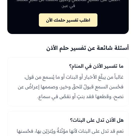
في عبر.
اطلب تفسير حلمك الآن
أسئلة شائعة عن تفسير حلم الأذن
ما تفسير الأذن في المنام؟
غالباً من يبلّغ الأخبار أو البنات أو ما يُسمع من قول،
فحُسن السمع قبولٌ للحقّ وخير، وصممها إعراضٌ عن
نصح، وقطعها فقد بنتٍ أو نقصٌ في سماع.
هل الأذن تدل على البنات؟
نعم قد تدل على البنات لأنها مؤنّثةٌ ويُتزيّن بها، فحُسنها