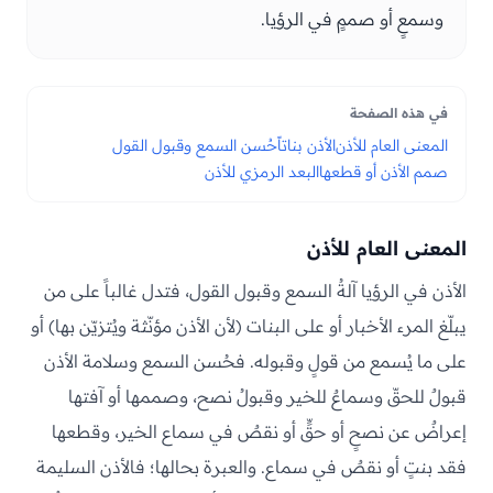
وسمعٍ أو صممٍ في الرؤيا.
في هذه الصفحة
المعنى العام للأذن
الأذن بناتاً
حُسن السمع وقبول القول
صمم الأذن أو قطعها
البعد الرمزي للأذن
المعنى العام للأذن
الأذن في الرؤيا آلةُ السمع وقبول القول، فتدل غالباً على من
يبلّغ المرء الأخبار أو على البنات (لأن الأذن مؤنّثة ويُتزيّن بها) أو
على ما يُسمع من قولٍ وقبوله. فحُسن السمع وسلامة الأذن
قبولٌ للحقّ وسماعٌ للخير وقبولُ نصح، وصممها أو آفتها
إعراضٌ عن نصحٍ أو حقٍّ أو نقصٌ في سماع الخير، وقطعها
فقد بنتٍ أو نقصٌ في سماع. والعبرة بحالها؛ فالأذن السليمة