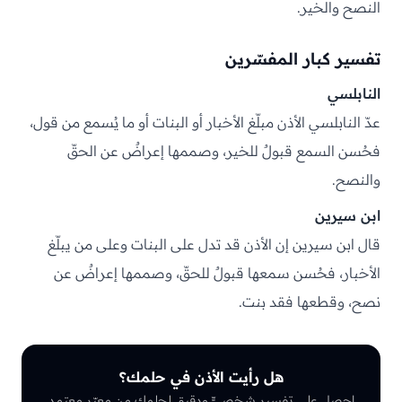
النصح والخير.
تفسير كبار المفسّرين
النابلسي
عدّ النابلسي الأذن مبلّغ الأخبار أو البنات أو ما يُسمع من قول،
فحُسن السمع قبولٌ للخير، وصممها إعراضٌ عن الحقّ
والنصح.
ابن سيرين
قال ابن سيرين إن الأذن قد تدل على البنات وعلى من يبلّغ
الأخبار، فحُسن سمعها قبولٌ للحقّ، وصممها إعراضٌ عن
نصح، وقطعها فقد بنت.
هل رأيت الأذن في حلمك؟
احصل على تفسيرٍ شخصيٍّ ودقيق لحلمك من معبّرٍ معتمد