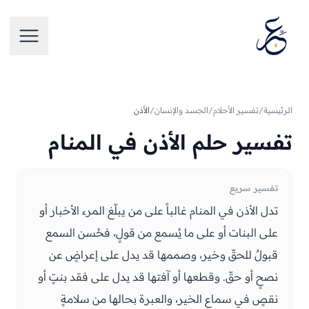
تخطَّ إلى المحتوى
فتح الق
الرئيسية
/
تفسير الأحلام
/
الجسد والإنسان
/
الأذن
تفسير حلم الأذن في المنام
تفسير سريع
تدل الأذن في المنام غالباً على من يبلّغ المرء الأخبار أو
على البنات أو على ما يُسمع من قولٍ، فحُسن السمع
قبولٌ للحقّ وخير، وصممها قد يدل على إعراضٍ عن
نصحٍ أو حقّ. وقطعها أو آفتها قد يدل على فقد بنتٍ أو
نقصٍ في سماع الخير، والعبرة بحالها من سلامةٍ