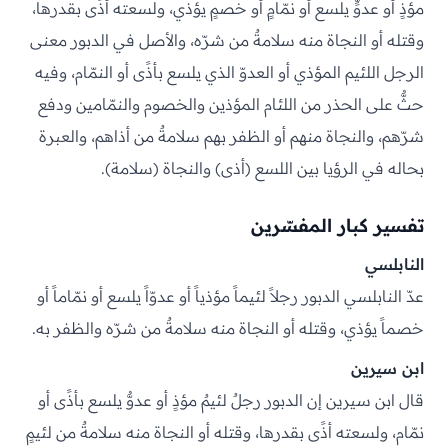
مؤذٍ أو عدوٍّ يلسع أو نمّامٍ أو خصمٍ يؤذي، ولسعته أذًى بقدرها،
وقتله أو النجاة منه سلامةٌ من شرّه، والأصل في الدبور معنى
الرجل اللئيم المؤذي أو العدوّ الذي يلسع بأذًى أو النمّام، وفيه
حثٌّ على الحذر من اللئام المؤذين والخصوم والنمّامين ودفع
شرّهم، والنجاة منهم أو الظفر بهم سلامةٌ من أذاهم، والعبرة
بحاله في الرؤيا بين اللسع (أذى) والنجاة (سلامة).
تفسير كبار المفسّرين
النابلسي
عدّ النابلسي الدبور رجلاً لئيماً مؤذياً أو عدوّاً يلسع أو نمّاماً أو
خصماً يؤذي، وقتله أو النجاة منه سلامةٌ من شرّه والظفر به.
ابن سيرين
قال ابن سيرين إن الدبور رجلٌ لئيمٌ مؤذٍ أو عدوٌّ يلسع بأذًى أو
نمّام، ولسعته أذًى بقدرها، وقتله أو النجاة منه سلامةٌ من لئيمٍ