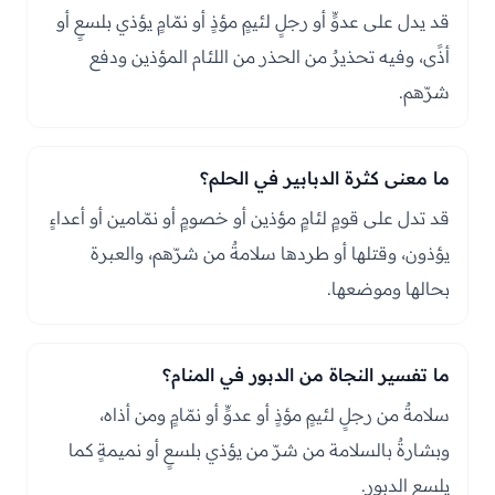
قد يدل على عدوٍّ أو رجلٍ لئيمٍ مؤذٍ أو نمّامٍ يؤذي بلسعٍ أو
أذًى، وفيه تحذيرٌ من الحذر من اللئام المؤذين ودفع
شرّهم.
ما معنى كثرة الدبابير في الحلم؟
قد تدل على قومٍ لئامٍ مؤذين أو خصومٍ أو نمّامين أو أعداءٍ
يؤذون، وقتلها أو طردها سلامةٌ من شرّهم، والعبرة
بحالها وموضعها.
ما تفسير النجاة من الدبور في المنام؟
سلامةٌ من رجلٍ لئيمٍ مؤذٍ أو عدوٍّ أو نمّامٍ ومن أذاه،
وبشارةٌ بالسلامة من شرّ من يؤذي بلسعٍ أو نميمةٍ كما
يلسع الدبور.