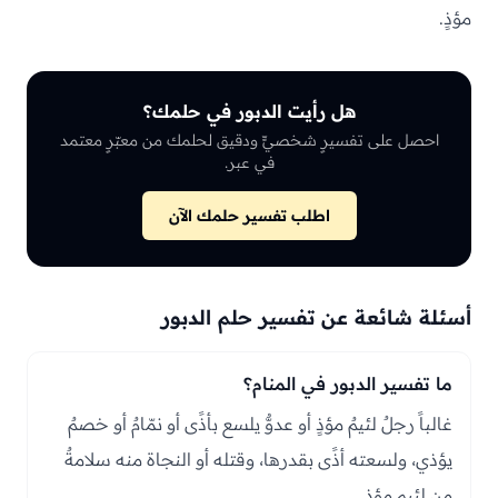
مؤذٍ.
هل رأيت الدبور في حلمك؟
احصل على تفسيرٍ شخصيٍّ ودقيق لحلمك من معبّرٍ معتمد
في عبر.
اطلب تفسير حلمك الآن
أسئلة شائعة عن تفسير حلم الدبور
ما تفسير الدبور في المنام؟
غالباً رجلٌ لئيمٌ مؤذٍ أو عدوٌّ يلسع بأذًى أو نمّامٌ أو خصمٌ
يؤذي، ولسعته أذًى بقدرها، وقتله أو النجاة منه سلامةٌ
من لئيمٍ مؤذٍ.