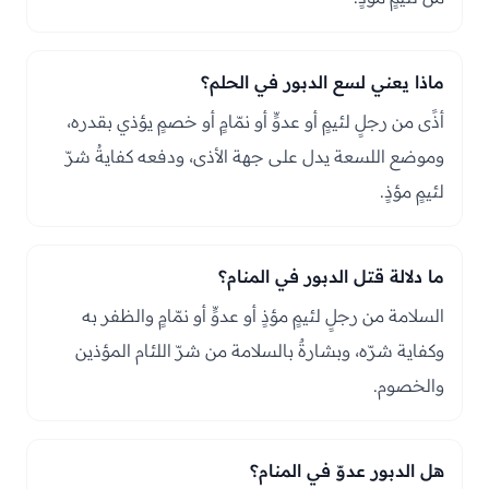
ماذا يعني لسع الدبور في الحلم؟
أذًى من رجلٍ لئيمٍ أو عدوٍّ أو نمّامٍ أو خصمٍ يؤذي بقدره،
وموضع اللسعة يدل على جهة الأذى، ودفعه كفايةُ شرّ
لئيمٍ مؤذٍ.
ما دلالة قتل الدبور في المنام؟
السلامة من رجلٍ لئيمٍ مؤذٍ أو عدوٍّ أو نمّامٍ والظفر به
وكفاية شرّه، وبشارةٌ بالسلامة من شرّ اللئام المؤذين
والخصوم.
هل الدبور عدوّ في المنام؟