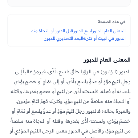
في هذه الصفحة
المعنى العام للدبور
لسع الدبور
قتل الدبور أو النجاة منه
الدبور في البيت أو كثرته
البعد التحذيري للدبور
المعنى العام للدبور
الدبور (الزنبور) في الرؤيا خلقٌ يلسع بأذًى، فيرمز غالباً إلى
رجلٍ لئيمٍ مؤذٍ أو عدوٍّ يلسع بأذًى، أو إلى نمّامٍ أو خصمٍ يؤذي
بلسانه أو فعله. فلسعته أذًى من لئيمٍ أو خصمٍ بقدرها، وقتله
أو النجاة منه سلامةٌ من لئيمٍ مؤذٍ، وكثرته قومٌ لئامٌ مؤذون.
والعبرة بحاله؛ فالدبور رجلٌ لئيمٌ مؤذٍ أو عدوٌّ يلسع أو نمّامٌ أو
خصمٌ يؤذي، ولسعته أذًى بقدرها، وقتله أو النجاة منه سلامةٌ
من لئيمٍ مؤذٍ، والأصل في الدبور معنى الرجل اللئيم المؤذي أو