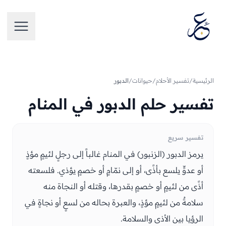
تخطَّ إلى المحتوى
فتح الق
الرئيسية
/
تفسير الأحلام
/
حيوانات
/
الدبور
تفسير حلم الدبور في المنام
تفسير سريع
يرمز الدبور (الزنبور) في المنام غالباً إلى رجلٍ لئيمٍ مؤذٍ
أو عدوٍّ يلسع بأذًى، أو إلى نمّامٍ أو خصمٍ يؤذي. فلسعته
أذًى من لئيمٍ أو خصمٍ بقدرها، وقتله أو النجاة منه
سلامةٌ من لئيمٍ مؤذٍ، والعبرة بحاله من لسعٍ أو نجاةٍ في
الرؤيا بين الأذى والسلامة.