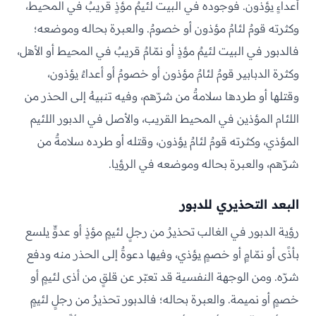
أعداءٍ يؤذون. فوجوده في البيت لئيمٌ مؤذٍ قريبٌ في المحيط،
وكثرته قومٌ لئامٌ مؤذون أو خصومٌ. والعبرة بحاله وموضعه؛
فالدبور في البيت لئيمٌ مؤذٍ أو نمّامٌ قريبٌ في المحيط أو الأهل،
وكثرة الدبابير قومٌ لئامٌ مؤذون أو خصومٌ أو أعداءٌ يؤذون،
وقتلها أو طردها سلامةٌ من شرّهم، وفيه تنبيهٌ إلى الحذر من
اللئام المؤذين في المحيط القريب، والأصل في الدبور اللئيم
المؤذي، وكثرته قومٌ لئامٌ يؤذون، وقتله أو طرده سلامةٌ من
شرّهم، والعبرة بحاله وموضعه في الرؤيا.
البعد التحذيري للدبور
رؤية الدبور في الغالب تحذيرٌ من رجلٍ لئيمٍ مؤذٍ أو عدوٍّ يلسع
بأذًى أو نمّامٍ أو خصمٍ يؤذي، وفيها دعوةٌ إلى الحذر منه ودفع
شرّه. ومن الوجهة النفسية قد تعبّر عن قلقٍ من أذى لئيمٍ أو
خصمٍ أو نميمة. والعبرة بحاله؛ فالدبور تحذيرٌ من رجلٍ لئيمٍ