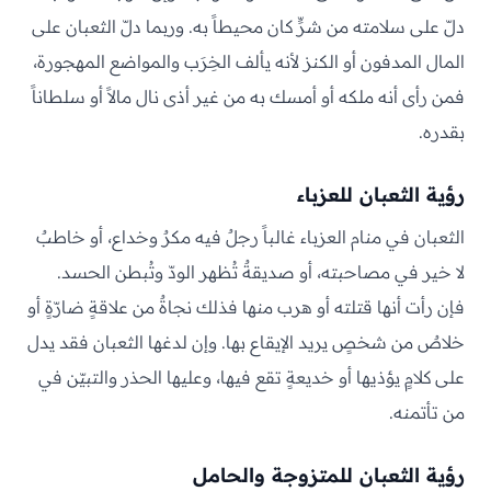
دلّ على سلامته من شرٍّ كان محيطاً به. وربما دلّ الثعبان على
المال المدفون أو الكنز لأنه يألف الخِرَب والمواضع المهجورة،
فمن رأى أنه ملكه أو أمسك به من غير أذى نال مالاً أو سلطاناً
بقدره.
رؤية الثعبان للعزباء
الثعبان في منام العزباء غالباً رجلٌ فيه مكرٌ وخداع، أو خاطبٌ
لا خير في مصاحبته، أو صديقةٌ تُظهر الودّ وتُبطن الحسد.
فإن رأت أنها قتلته أو هرب منها فذلك نجاةٌ من علاقةٍ ضارّةٍ أو
خلاصٌ من شخصٍ يريد الإيقاع بها. وإن لدغها الثعبان فقد يدل
على كلامٍ يؤذيها أو خديعةٍ تقع فيها، وعليها الحذر والتبيّن في
من تأتمنه.
رؤية الثعبان للمتزوجة والحامل