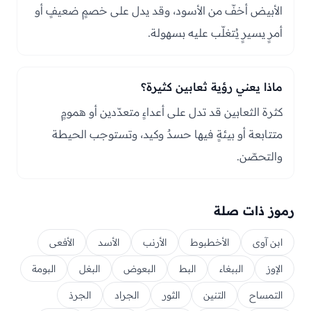
الأبيض أخفّ من الأسود، وقد يدل على خصمٍ ضعيفٍ أو
أمرٍ يسيرٍ يُتغلّب عليه بسهولة.
ماذا يعني رؤية ثعابين كثيرة؟
كثرة الثعابين قد تدل على أعداءٍ متعدّدين أو همومٍ
متتابعة أو بيئةٍ فيها حسدٌ وكيد، وتستوجب الحيطة
والتحصّن.
رموز ذات صلة
ابن آوى
الأخطبوط
الأرنب
الأسد
الأفعى
الإوز
الببغاء
البط
البعوض
البغل
البومة
التمساح
التنين
الثور
الجراد
الجرذ