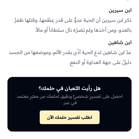
ابن سيرين
ذكر ابن سيرين أن الحية عدوٌّ على قدر عِظَمها، وقتلها ظفرٌ
بالعدو، ومن أخذها ولم تضرّه نال سلطاناً أو مالاً.
ابن شاهين
عدّ ابن شاهين لدغ الحية أذًى بقدر الألم، وموضعها من الجسد
دليلٌ على جهة العداوة أو النفع.
هل رأيت الثعبان في حلمك؟
احصل على تفسيرٍ شخصيٍّ ودقيق لحلمك من معبّرٍ معتمد
في عبر.
اطلب تفسير حلمك الآن