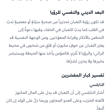
البعد الديني والنفسي للرؤيا
قد تكون رؤية الثعبان تحذيراً من صحبةٍ سيّئةٍ أو معصيةٍ تدبّ
في القلب كما يدبّ الثعبان في الخفاء، وفيها دعوةٌ إلى
التحصّن بالأذكار وقراءة المعوّذتين. ومن الوجهة النفسية قد
يعبّر الثعبان عن خوفٍ مكبوتٍ أو قلقٍ من شخصٍ في محيط
الرائي؛ والرؤيا لا تُلزم، فالمؤمن يأخذ منها الحيطة ويستبشر
بخيرها ولا يحزن لشرّها.
تفسير كبار المفسّرين
النابلسي
أشار النابلسي إلى أن الثعبان قد يدل على المال المكنوز
لألفته الخِرَب، وعلى العدو المجاور، وربما دلّ على الولد إن كان
أليفاً.