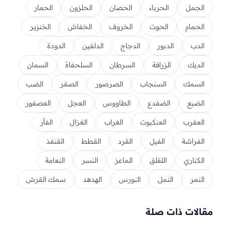
الجمل
الحرباء
الحصان
الحلزون
الحمار
الحمام
الحوت
الخروف
الخفاش
الخنزير
الدب
الدبور
الدجاج
الدلفين
الدودة
الديك
الزرافة
السرطان
السلحفاة
السمان
السمك
السنجاب
الصرصور
الصقر
الضب
الضبع
الضفدع
الطاووس
العجل
العصفور
العقرب
العنكبوت
الغراب
الغزال
الفأر
الفراشة
الفيل
القرد
القطط
القنفذ
الكناري
اللقلق
الماعز
النسر
النعامة
النمر
النمل
النورس
الهدهد
سمك القرش
مقالات ذات صلة