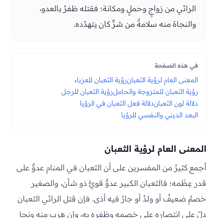
الرائي من زواجٍ وحملٍ ومكانة؛ فقتله ظفرٌ بالعدو،
والنجاة منه سلامةٌ من شرٍّ كان يتهدّده.
في هذه الصفحة
المعنى العام لرؤية الثعبان
رؤية الثعبان للعزباء
رؤية الثعبان للمتزوجة والحامل
رؤية الثعبان للرجل
دلالة لون الثعبان
دلالة فعل الثعبان في الرؤيا
البعد الديني والنفسي للرؤيا
المعنى العام لرؤية الثعبان
أجمع كثيرٌ من المفسرين على أن الثعبان في المنام عدوٌّ على
قدر عِظَمه؛ فالثعبان الكبير عدوٌّ قويٌّ ذو شأن، والصغير
خصمٌ ضعيفٌ أو ولدٌ أو جارٌ فيه أذى. فإن قتل الرائي الثعبان
دلّ على انتصاره على خصمه وظفره به، وإن هرب منه ونجا