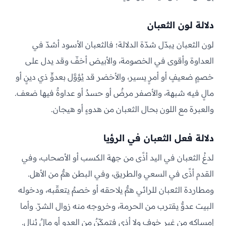
دلالة لون الثعبان
لون الثعبان يبدّل شدّة الدلالة؛ فالثعبان الأسود أشدّ في
العداوة وأقوى في الخصومة، والأبيض أخفّ وقد يدل على
خصمٍ ضعيفٍ أو أمرٍ يسير، والأخضر قد يُؤوَّل بعدوٍّ ذي دينٍ أو
مالٍ فيه شبهة، والأصفر مرضٌ أو حسدٌ أو عداوةٌ فيها ضعف.
والعبرة مع اللون بحال الثعبان من هدوءٍ أو هيجان.
دلالة فعل الثعبان في الرؤيا
لدغُ الثعبان في اليد أذًى من جهة الكسب أو الأصحاب، وفي
القدم أذًى في السعي والطريق، وفي البطن همٌّ من الأهل.
ومطاردة الثعبان للرائي همٌّ يلاحقه أو خصمٌ يتعقّبه، ودخوله
البيت عدوٌّ يقترب من الحرمة، وخروجه منه زوال الشرّ. وأما
إمساكه من غير خوفٍ ولا أذى فتمكّنٌ من العدو أو مالٌ يُنال.