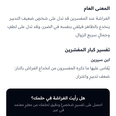
المعنى العام
الفراشة عند المفسرين قد تدل على شخصٍ ضعيف التدبير
ينخدع بالظاهر فيلقي بنفسه في الضرر، وقد تدل على لطفٍ
وجمالٍ سريع الزوال.
تفسير كبار المفسّرين
ابن سيرين
يُقاس عليها ما ذكره المفسرون من انخداع الفراش بالنار:
ضعف تدبيرٍ واغترار.
هل رأيت الفراشة في حلمك؟
احصل على تفسيرٍ شخصيٍّ ودقيق لحلمك من معبّرٍ معتمد
في عبر.