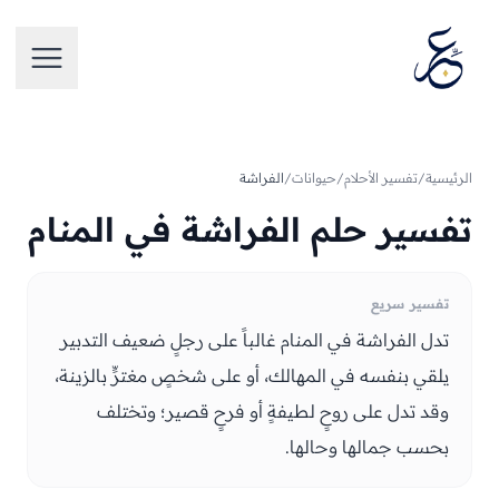
تخطَّ إلى المحتوى
فتح الق
الرئيسية
/
تفسير الأحلام
/
حيوانات
/
الفراشة
تفسير حلم الفراشة في المنام
تفسير سريع
تدل الفراشة في المنام غالباً على رجلٍ ضعيف التدبير
يلقي بنفسه في المهالك، أو على شخصٍ مغترٍّ بالزينة،
وقد تدل على روحٍ لطيفةٍ أو فرحٍ قصير؛ وتختلف
بحسب جمالها وحالها.