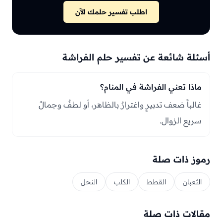
اطلب تفسير حلمك الآن
أسئلة شائعة عن تفسير حلم الفراشة
ماذا تعني الفراشة في المنام؟
غالباً ضعف تدبيرٍ واغترارٌ بالظاهر، أو لطفٌ وجمالٌ
سريع الزوال.
رموز ذات صلة
الثعبان
القطط
الكلب
النحل
مقالات ذات صلة