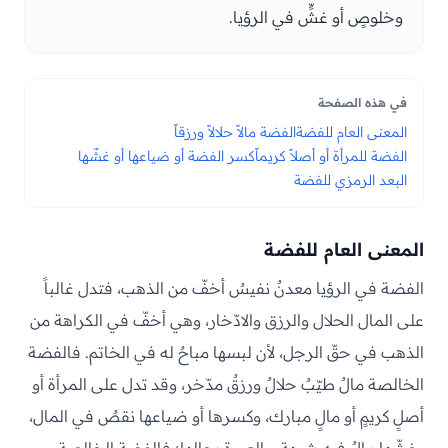
وخلوصٍ أو غشٍّ في الرؤيا.
في هذه الصفحة
المعنى العام للفضة
الفضة مالاً حلالاً ورزقاً
الفضة للمرأة أو أصلاً كريماً
كسر الفضة أو ضياعها أو غشّها
البعد الرمزي للفضة
المعنى العام للفضة
الفضة في الرؤيا معدنٌ نفيسٌ أخفّ من الذهب، فتدل غالباً
على المال الحلال والرزق والادّخار، وهي أخفّ في الكراهة من
الذهب في حقّ الرجل، لأن لبسها مباحٌ له في الخاتم. فالفضة
الخالصة مالٌ طيّبٌ حلالٌ ورزقٌ مدّخر، وقد تدل على المرأة أو
أصلٍ كريمٍ أو مالٍ مبارك، وكسرها أو ضياعها نقصٌ في المال،