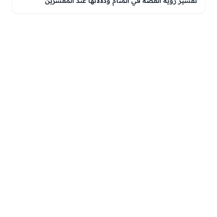
تفسير رؤية الفضة في المنام ودلالاتها عند المفسّرين