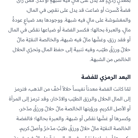
بمعدنٍ رديءٍ قد يدل على مالٍ فيه شبهةٍ أو كدر. فمن رأى
فضةً كُسرت أو ضاعت قد يدل على نقصٍ في المال،
والمغشوشة على مالٍ فيه شبهة. ووجودها بعد ضياعٍ عودةُ
مالٍ، والعبرة بحالها؛ فكسر الفضة أو ضياعها نقصٌ في المال
أو فقد رزق، وغشّها مالٌ فيه شبهة، والخالصة النقيّة مالٌ
حلالٌ ورزقٌ طيّب، وفيه تنبيهٌ إلى حفظ المال وتحرّي الحلال
الخالص من الشبهة.
البعد الرمزي للفضة
لمّا كانت الفضة معدناً نفيساً حلالاً أخفّ من الذهب، فترمز
إلى المال الحلال والرزق الطيّب والادّخار، وقد ترمز إلى المرأة
أو الأصل الكريم. ورؤيتها الخالصة مالٌ حلالٌ ورزقٌ مدّخر،
وكسرها أو غشّها نقصٌ أو شبهة. والعبرة بحالها؛ فالفضة
الخالصة النقيّة مالٌ حلالٌ ورزقٌ طيّبٌ مدّخرٌ وأصلٌ كريم،