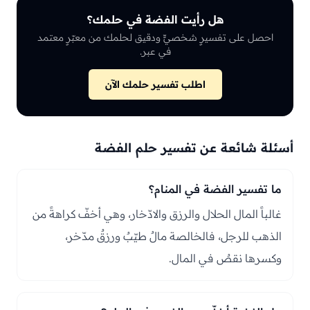
هل رأيت الفضة في حلمك؟
احصل على تفسيرٍ شخصيٍّ ودقيق لحلمك من معبّرٍ معتمد
في عبر.
اطلب تفسير حلمك الآن
أسئلة شائعة عن تفسير حلم الفضة
ما تفسير الفضة في المنام؟
غالباً المال الحلال والرزق والادّخار، وهي أخفّ كراهةً من
الذهب للرجل، فالخالصة مالٌ طيّبٌ ورزقٌ مدّخر،
وكسرها نقصٌ في المال.