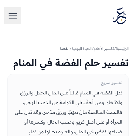
تخطَّ إلى المحتوى
فتح الق
الرئيسية
/
تفسير الأحلام
/
الحياة اليومية
/
الفضة
تفسير حلم الفضة في المنام
تفسير سريع
تدل الفضة في المنام غالباً على المال الحلال والرزق
والادّخار، وهي أخفّ في الكراهة من الذهب للرجل،
فالفضة الخالصة مالٌ طيّبٌ ورزقٌ مدّخر. وقد تدل على
المرأة أو على أصلٍ كريمٍ بحسب الحال، وكسرها أو
ضياعها نقصٌ في المال، والعبرة بحالها من نقاءٍ