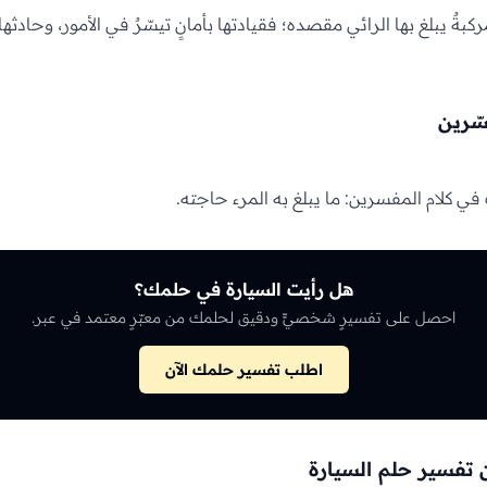
بةٌ يبلغ بها الرائي مقصده؛ فقيادتها بأمانٍ تيسّرٌ في الأمور، وحادثها أ
سّرين
ي كلام المفسرين: ما يبلغ به المرء حاجته.
هل رأيت السيارة في حلمك؟
احصل على تفسيرٍ شخصيٍّ ودقيق لحلمك من معبّرٍ معتمد في عبر.
اطلب تفسير حلمك الآن
تفسير حلم السيارة