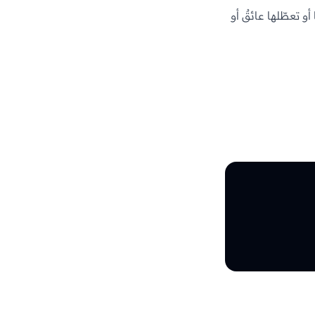
و تعطّلها عائقٌ أو