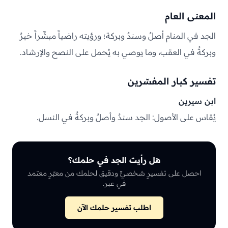
المعنى العام
الجد في المنام أصلٌ وسندٌ وبركة؛ ورؤيته راضياً مبشّراً خيرٌ
وبركةٌ في العقب، وما يوصي به يُحمل على النصح والإرشاد.
تفسير كبار المفسّرين
ابن سيرين
يُقاس على الأصول: الجد سندٌ وأصلٌ وبركةٌ في النسل.
هل رأيت الجد في حلمك؟
احصل على تفسيرٍ شخصيٍّ ودقيق لحلمك من معبّرٍ معتمد
في عبر.
اطلب تفسير حلمك الآن