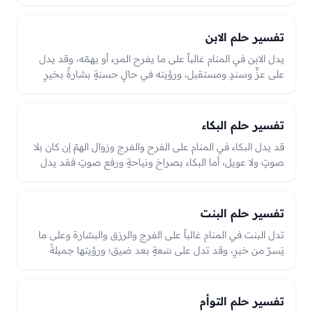
على الوطن أو على من يرعى الرائي أو على أصلٍ يعود إليه،
ورؤيتها راضيةً خيرٌ وبركةٌ ودعاءٌ يُستجاب، والعبرة بحالها في
الرؤيا من رضًا وحنانٍ أو حزن.
تفسير حلم الابن
يدل الابن في المنام غالباً على ما يفرح المرء أو يهمّه، وقد يدل
على عزٍّ وسندٍ ومستقبل، ورؤيته في حالٍ حسنةٍ بشارةٌ بخيرٍ
وامتداد. وقد يدل على عملٍ أو أمرٍ يرعاه الرائي ويُعنى به،
والعبرة بحاله في الرؤيا من صلاحٍ وفرحٍ أو همٍّ.
تفسير حلم البكاء
قد يدل البكاء في المنام على الفرح والفرج وزوال الهمّ إن كان بلا
صوتٍ ولا عويل، أما البكاء بصراخٍ ونياحةٍ ورفع صوتٍ فقد يدل
على همٍّ أو مصيبةٍ أو حزن. والعبرة بحال البكاء؛ فالدمع بلا صوتٍ
فرجٌ ورحمة، والعويل والنياحة همٌّ أو بلاء.
تفسير حلم البنت
تدل البنت في المنام غالباً على الفرج والرزق والبشارة وعلى ما
يَسرّ من خبرٍ، وقد تدل على سَعةٍ بعد ضيق؛ ورؤيتها جميلةً
صالحةً خيرٌ وبشرى، وعلّتها همٌّ عابرٌ يعقبه فرج.
تفسير حلم التوأم