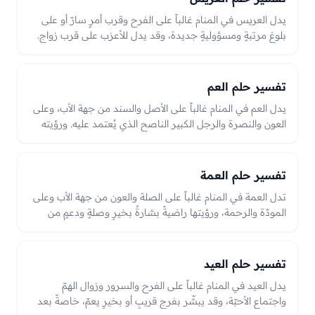
يدل العريس في المنام غالباً على الفرح وقرب أمرٍ سارّ أو على
بلوغ مرتبةٍ ومسؤوليةٍ جديدة، وقد يدل للأعزب على قرب زواج.
ولغيره على عهدٍ أو شراكةٍ أو أمرٍ يُتوّج بالنجاح، والعبرة بحال
العريس والعرس من فرحٍ أو كدرٍ في الرؤيا.
تفسير حلم العم
يدل العم في المنام غالباً على الأصل والسند من جهة الأب، وعلى
العون والنصرة والرجل الكبير الناصح الذي يُعتمد عليه. ورؤيته
راضياً مبتسماً بشارةٌ بصلةٍ ودعمٍ من الأقارب وخيرٍ من جهة
العشيرة، وقد يدل العم على شريكٍ أو رجلٍ ذي جاهٍ يمدّ الرائي
بعونه، وحاله في الرؤيا من رضًا أو غضبٍ دليلٌ على ما يأتي من
تفسير حلم العمة
جهته.
تدل العمة في المنام غالباً على الصلة والعون من جهة الأب وعلى
المودّة والرحمة، ورؤيتها راضيةً بشارةٌ بخيرٍ وصلةٍ ودعمٍ من
الأقارب، وما يطرأ عليها قد ينعكس على حال القرابة من جهة
الأب بحسب الرؤيا.
تفسير حلم العيد
يدل العيد في المنام غالباً على الفرح والسرور وزوال الهمّ
واجتماع الأحبّة، وقد يبشّر بفرجٍ قريبٍ أو بخيرٍ يعمّ، خاصةً بعد