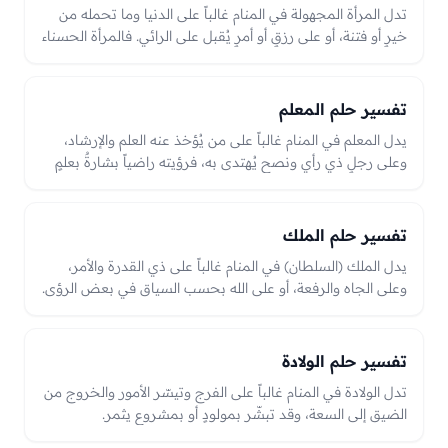
تدل المرأة المجهولة في المنام غالباً على الدنيا وما تحمله من
خيرٍ أو فتنة، أو على رزقٍ أو أمرٍ يُقبل على الرائي. فالمرأة الحسناء
المقبلة قد تدل على دنيا تُقبل بخيرٍ ورزق، والعجوز قد تدل على
الدنيا المدبرة أو أمرٍ ولّى، والقبيحة المقبلة على فتنةٍ أو همّ،
والعبرة بحالها وجمالها وإقبالها في الرؤيا.
تفسير حلم المعلم
يدل المعلم في المنام غالباً على من يُؤخذ عنه العلم والإرشاد،
وعلى رجلٍ ذي رأيٍ ونصحٍ يُهتدى به، فرؤيته راضياً بشارةٌ بعلمٍ
نافعٍ أو توفيقٍ في أمر، وما يلقّنه يُحمل على النصح والإرشاد
بحسب الحال.
تفسير حلم الملك
يدل الملك (السلطان) في المنام غالباً على ذي القدرة والأمر،
وعلى الجاه والرفعة، أو على الله بحسب السياق في بعض الرؤى.
فرضا الملك عن الرائي بشارةٌ بجاهٍ ورزقٍ وترقٍّ، وغضبه قد يدل
على عتبٍ أو شدّةٍ من ذي سلطانٍ تُتدارك بالإحسان والصبر،
والعبرة بحال الملك ومعاملته للرائي في الرؤيا.
تفسير حلم الولادة
تدل الولادة في المنام غالباً على الفرج وتيسّر الأمور والخروج من
الضيق إلى السعة، وقد تبشّر بمولودٍ أو بمشروعٍ يثمر.