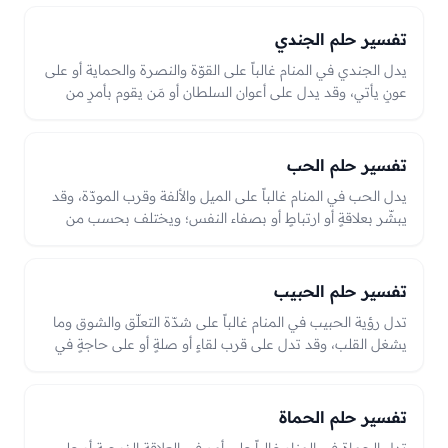
ودعاء، وهي رمزُ الأصل الكريم والرحمة، والعبرة بحالها في الرؤيا
من رضًا أو حزن.
تفسير حلم الجندي
يدل الجندي في المنام غالباً على القوّة والنصرة والحماية أو على
عونٍ يأتي، وقد يدل على أعوان السلطان أو مَن يقوم بأمرٍ من
قوّة. فرؤية الجند أعواناً أو حماةً نصرةٌ وعونٌ وقوّة، وهجومهم أو
الخوف منهم قد يدل على سلطةٍ قاهرةٍ أو خطر، والعبرة بحالهم
في الرؤيا.
تفسير حلم الحب
يدل الحب في المنام غالباً على الميل والألفة وقرب المودّة، وقد
يبشّر بعلاقةٍ أو ارتباطٍ أو بصفاء النفس؛ ويختلف بحسب من
يحبّه الرائي وحال الرؤيا.
تفسير حلم الحبيب
تدل رؤية الحبيب في المنام غالباً على شدّة التعلّق والشوق وما
يشغل القلب، وقد تدل على قرب لقاءٍ أو صلةٍ أو على حاجةٍ في
النفس. ورؤيته في حالٍ حسنةٍ بشارةٌ بخيرٍ أو وصل، وحزنه قد
يدل على همٍّ يحتاج إلى تطمين، والعبرة بحاله في الرؤيا من فرحٍ
ووصلٍ أو حزنٍ وبُعد.
تفسير حلم الحماة