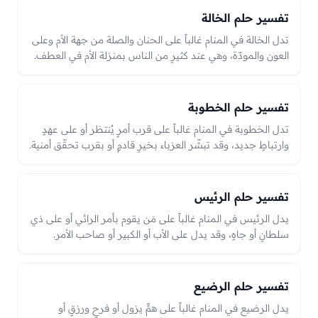
تفسير حلم الخالة
تدل الخالة في المنام غالباً على الحنان والصلة من جهة الأم وعلى
العون والمودّة، وهي عند كثيرٍ من الناس بمنزلة الأم في العطف.
فرؤيتها راضيةً خيرٌ وحنانٌ ودعم، وحزنها قد يدل على همٍّ يحتاج
إلى صلةٍ وبرّ، والعبرة بحالها في الرؤيا من رضًا وحنانٍ أو حزنٍ
وعتب.
تفسير حلم الخطوبة
تدل الخطوبة في المنام غالباً على قرب أمرٍ يُنتظر أو على عهدٍ
وارتباطٍ جديد، وقد تبشّر العزباء بخيرٍ قادمٍ أو بقرب تحقّق أمنية.
ويختلف تأويلها بحسب حال الخاطب والخطبة من قبولٍ وفرحٍ
أو ردٍّ وكدر، والعبرة بتفاصيل الرؤيا وما اقترن بها.
تفسير حلم الرئيس
يدل الرئيس في المنام غالباً على مَن يقوم بأمر الرائي أو على ذي
سلطانٍ أو جاهٍ، وقد يدل على الأب أو الكبير أو صاحب الأمر.
فرضا الرئيس أو إقباله بشارةٌ بخيرٍ أو نيل جاهٍ أو قضاء حاجة،
وغضبه أو إعراضه قد يدل على همٍّ أو عقوبةٍ أو نقصِ جاه،
والعبرة بحاله معه في الرؤيا.
تفسير حلم الرضيع
يدل الرضيع في المنام غالباً على همٍّ يزول أو فرحٍ ورزقٍ أو