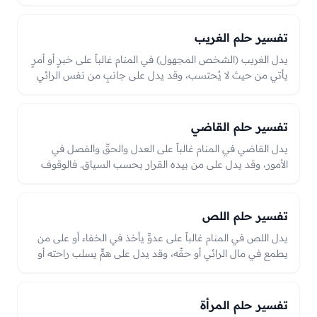
ضيقٍ أو انتظار.
تفسير حلم الغريب
يدل الغريب (الشخص المجهول) في المنام غالباً على خبرٍ أو أمرٍ
يأتي من حيث لا يُحتسب، وقد يدل على جانبٍ من نفس الرائي
أو على فرصةٍ جديدة. فالغريب الودود قد يدل على عونٍ أو خبرٍ
سار، والغريب المخيف على همٍّ أو تحذيرٍ يُتدبّر، والعبرة بهيئته
ومعاملته للرائي في الرؤيا.
تفسير حلم القاضي
يدل القاضي في المنام غالباً على العدل والحقّ والفصل في
الأمور، وقد يدل على من بيده القرار بحسب السياق. فالوقوف
بين يديه قد يدل على محاسبةٍ أو فصلٍ في أمرٍ مختلَفٍ فيه،
والحكم له بالحقّ بشارةٌ بنصرةٍ وإنصاف، وعليه بالباطل تحذيرٌ
من ظلمٍ يُتدارك، والعبرة بعدل الحكم في الرؤيا.
تفسير حلم اللص
يدل اللص في المنام غالباً على عدوٍّ يأخذ في الخفاء أو على من
يطمع في مال الرائي أو حقّه، وقد يدل على همٍّ يسلب راحته أو
على خديعةٍ تُحاك. فطرده أو الإمساك به بشارةٌ بحفظ المال
وكشف خائن، وسرقته قد تدل على فقدٍ أو خيانةٍ تُتدارك
بالحذر، والعبرة بما آل إليه أمره.
تفسير حلم المرأة