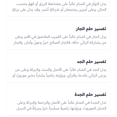
يدل التوأم في المنام غالباً على مضاعفة الرزق أو الهمّ بحسب
الحال، وعلى أمرين يجتمعان أو شراكةٍ تُثمر، وقد يدل على بركةٍ
ونماءٍ في الولد أو المال، والعبرة بحالهما في الرؤيا بين الفرح
والمسؤولية المضاعفة.
تفسير حلم الجار
يدل الجار في المنام غالباً على القريب الملاصق في الأمر وعلى
من يشاركه الرائي حاله، فالجار الصالح خيرٌ وعونٌ وأمان. والجار
المؤذي قد يدل على خصومةٍ أو همٍّ قريب، وصلحه راحةٌ وزوال
نزاع، والعبرة بحاله في الرؤيا من صلاحٍ ومودّةٍ أو أذًى وخصومة.
تفسير حلم الجد
يدل الجد في المنام غالباً على الأصل والسند والبركة وعلى من
يرعى الرائي بالدعاء والرأي، ورؤيته راضياً بشارةٌ بخيرٍ موروثٍ أو
بركةٍ في النسل؛ وقد يدل على رجوعٍ إلى أصلٍ كريم.
تفسير حلم الجدة
تدل الجدة في المنام غالباً على الأصل والرحمة والبركة وعلى
الحنان الموروث، ورؤيتها راضيةً مبشّرةً خيرٌ وبركةٌ في النسل
وعطفٌ وأمان. وحزنها قد يدل على همٍّ يحتاج إلى صلةٍ وبرٍّ