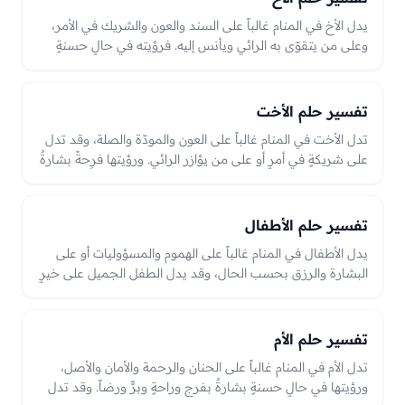
يدل الأخ في المنام غالباً على السند والعون والشريك في الأمر،
وعلى من يتقوّى به الرائي ويأنس إليه. فرؤيته في حالٍ حسنةٍ
خيرٌ وعونٌ وصلة، وخصامه قد يدل على نزاعٍ في أمرٍ يُصلَح، وما
يطرأ عليه قد ينعكس على حال القرابة والسند، والعبرة بحاله
في الرؤيا من مودّةٍ أو خصام.
تفسير حلم الأخت
تدل الأخت في المنام غالباً على العون والمودّة والصلة، وقد تدل
على شريكةٍ في أمرٍ أو على من يؤازر الرائي. ورؤيتها فرِحةً بشارةٌ
بخيرٍ وصلة، وحزنها قد يدل على همٍّ يحتاج إلى صلةٍ وبرّ،
والعبرة بحالها في الرؤيا من فرحٍ ومودّةٍ أو حزنٍ وخصومة.
تفسير حلم الأطفال
يدل الأطفال في المنام غالباً على الهموم والمسؤوليات أو على
البشارة والرزق بحسب الحال، وقد يدل الطفل الجميل على خيرٍ
قادم.
تفسير حلم الأم
تدل الأم في المنام غالباً على الحنان والرحمة والأمان والأصل،
ورؤيتها في حالٍ حسنةٍ بشارةٌ بفرجٍ وراحةٍ وبرٍّ ورضاً. وقد تدل