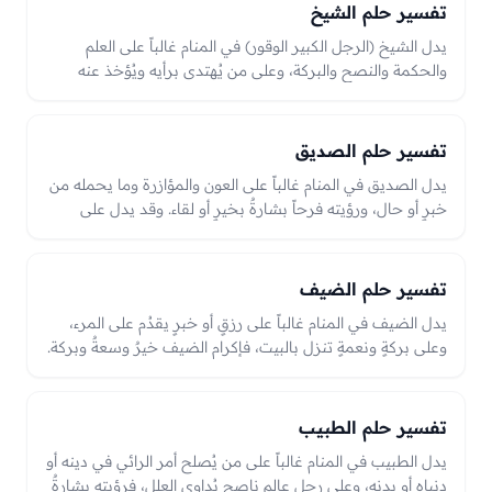
بحاله ومعاملته للرائي في الرؤيا.
تفسير حلم الشيخ
يدل الشيخ (الرجل الكبير الوقور) في المنام غالباً على العلم
والحكمة والنصح والبركة، وعلى من يُهتدى برأيه ويُؤخذ عنه
الخير. فرؤيته مرشداً راضياً بشارةٌ بعلمٍ نافعٍ وتوفيقٍ وبركة، وما
يوصي به يُحمل على النصح والإرشاد، وقد يدل على رجلٍ صالحٍ
يُنتفع بقربه، والعبرة بحاله في الرؤيا.
تفسير حلم الصديق
يدل الصديق في المنام غالباً على العون والمؤازرة وما يحمله من
خبرٍ أو حال، ورؤيته فرحاً بشارةٌ بخيرٍ أو لقاء. وقد يدل على
شريكٍ في أمرٍ أو على من يُعتمد عليه، وحاله في الرؤيا من فرحٍ
أو حزنٍ قد ينعكس على ما يأتي من جهته أو على حال الرائي
نفسه.
تفسير حلم الضيف
يدل الضيف في المنام غالباً على رزقٍ أو خبرٍ يقدُم على المرء،
وعلى بركةٍ ونعمةٍ تنزل بالبيت، فإكرام الضيف خيرٌ وسعةٌ وبركة.
وقدومه قد يبشّر بفرحٍ أو رزقٍ أو صلةٍ تأتي من حيث لا يحتسب،
والعبرة بحال الضيف وإكرامه في الرؤيا؛ وهو من الرؤى
المحمودة الدالّة على الرزق والبركة.
تفسير حلم الطبيب
يدل الطبيب في المنام غالباً على من يُصلح أمر الرائي في دينه أو
دنياه أو بدنه، وعلى رجلٍ عالمٍ ناصحٍ يُداوي العلل، فرؤيته بشارةٌ