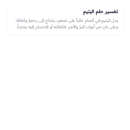
تفسير حلم اليتيم
يدل اليتيم في المنام غالباً على ضعفٍ يحتاج إلى رحمةٍ وكفالة،
وعلى بابٍ من أبواب البرّ والأجر. فكفالته أو الإحسان إليه بشارةٌ
بخيرٍ عظيمٍ وبركةٍ ورفعةٍ ودفع بلاء، وأذاه أو ظلمه تحذيرٌ من إثمٍ
يُجتنب، وهو من الرؤى الدالّة على الرحمة والبرّ، والعبرة بحال
الرائي معه إحساناً أو أذًى.