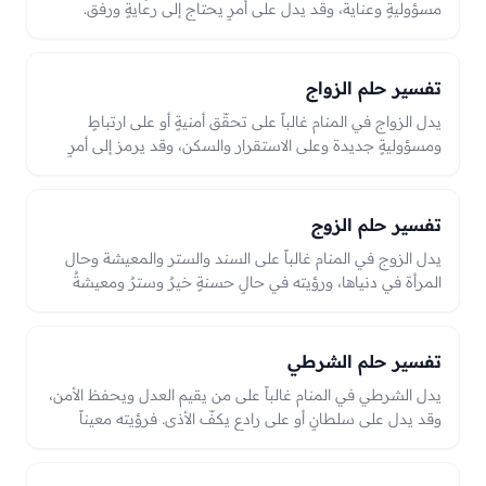
مسؤوليةٍ وعناية، وقد يدل على أمرٍ يحتاج إلى رعايةٍ ورفق.
فالرضيع الحسن الهادئ فرحٌ ورزقٌ وخير، وبكاؤه أو مرضه قد
يدل على همٍّ يسيرٍ أو أمرٍ يحتاج إلى عناية، وإرضاعه عنايةٌ
ورعاية، والعبرة بحاله في الرؤيا.
تفسير حلم الزواج
يدل الزواج في المنام غالباً على تحقّق أمنيةٍ أو على ارتباطٍ
ومسؤوليةٍ جديدة وعلى الاستقرار والسكن، وقد يرمز إلى أمرٍ
يجمع بين شيئين أو إلى تحوّلٍ محمودٍ في الحال. ويختلف
بحسب حال الرائي ومن تزوّج به؛ فالزواج من معروفٍ صالحٍ
خيرٌ وستر، ومن مجهولٍ قد يدل على تبدّلٍ في الحال إلى
تفسير حلم الزوج
الأحسن.
يدل الزوج في المنام غالباً على السند والستر والمعيشة وحال
المرأة في دنياها، ورؤيته في حالٍ حسنةٍ خيرٌ وسترٌ ومعيشةٌ
طيّبة. وما يطرأ عليه من حُسنٍ أو سوءٍ قد ينعكس على حال
البيت والرزق بحسب الرؤيا، والعبرة بهيئته ومعاملته للرائية وما
جرى بينهما.
تفسير حلم الشرطي
يدل الشرطي في المنام غالباً على من يقيم العدل ويحفظ الأمن،
وقد يدل على سلطانٍ أو على رادعٍ يكفّ الأذى. فرؤيته معيناً
بشارةٌ بأمنٍ ونصرةٍ على ظالم، وملاحقته للرائي قد تدل على
عتبٍ أو تنبيهٍ في أمرٍ يحتاج إلى تصحيحٍ واستقامة، والعبرة