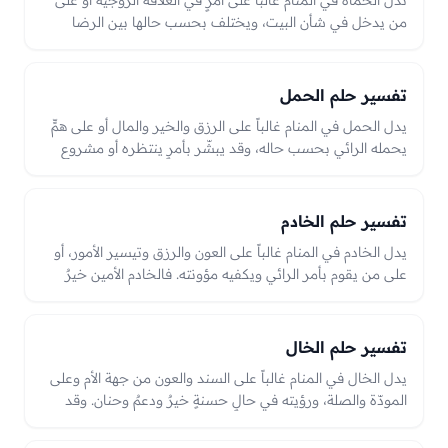
تدل الحماة في المنام غالباً على أمرٍ في العلاقة الزوجية أو على
من يدخل في شأن البيت، ويختلف بحسب حالها بين الرضا
والخصام. فرؤيتها راضيةً قد تدل على وفاقٍ وصلةٍ وخير،
وخصامها قد يدل على نزاعٍ أو همٍّ في البيت يُصلَح بالحكمة
والصبر، والعبرة بحالها في الرؤيا.
تفسير حلم الحمل
يدل الحمل في المنام غالباً على الرزق والخير والمال أو على همٍّ
يحمله الرائي بحسب حاله، وقد يبشّر بأمرٍ ينتظره أو مشروعٍ
يحمله حتى يظهر. ويختلف تأويله للعزباء عن المتزوجة؛ فقد
يدل على مالٍ مدّخرٍ أو خيرٍ يُنتظر، أو على همٍّ يُحمل حتى يُفرَّج،
والعبرة بحال الرائي وما اقترن بالحمل في الرؤيا.
تفسير حلم الخادم
يدل الخادم في المنام غالباً على العون والرزق وتيسير الأمور، أو
على من يقوم بأمر الرائي ويكفيه مؤونته. فالخادم الأمين خيرٌ
وراحةٌ وكفايةٌ وتيسير، وخيانته أو هربه قد يدل على فقد عونٍ أو
خللٍ في تدبير، والعبرة بحاله من أمانةٍ ونفعٍ أو خيانةٍ في الرؤيا.
تفسير حلم الخال
يدل الخال في المنام غالباً على السند والعون من جهة الأم وعلى
المودّة والصلة، ورؤيته في حالٍ حسنةٍ خيرٌ ودعمٌ وحنان. وقد
يدل على رجلٍ كريمٍ يُنتفع بقربه ونصحه، وحاله في الرؤيا من
رضًا أو غضبٍ دليلٌ على ما يأتي من جهته من خيرٍ أو همّ.