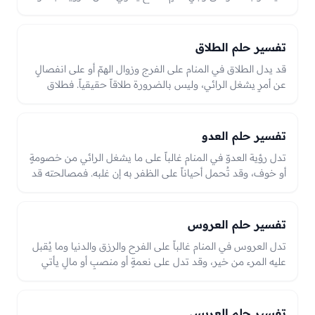
بشفاءٍ أو إصلاحٍ أو نصحٍ نافع، وأخذ الدواء منه قد يدل على قبول
علاجٍ يصلح به الحال.
تفسير حلم الطلاق
قد يدل الطلاق في المنام على الفرج وزوال الهمّ أو على انفصالٍ
عن أمرٍ يشغل الرائي، وليس بالضرورة طلاقاً حقيقياً. فطلاق
الرجل امرأته قد يدل على ترك أمرٍ أو تحوّلٍ في عمل، وطلاق
المرأة قد يدل على تخلّصٍ من همٍّ أو تغيّرٍ في حالٍ، والعبرة
بحال الرائي وما اقترن بالطلاق من راحةٍ أو حزن.
تفسير حلم العدو
تدل رؤية العدوّ في المنام غالباً على ما يشغل الرائي من خصومةٍ
أو خوف، وقد تُحمل أحياناً على الظفر به إن غلبه. فمصالحته قد
تدل على زوال خصومةٍ، والتغلّب عليه نصرٌ وراحة، ومسالمته
بخيرٍ قد تدل على انقلاب حالٍ إلى صلح، والعبرة بما آل إليه أمر
العدوّ في الرؤيا.
تفسير حلم العروس
تدل العروس في المنام غالباً على الفرح والرزق والدنيا وما يُقبل
عليه المرء من خير، وقد تدل على نعمةٍ أو منصبٍ أو مالٍ يأتي
بزينةٍ وبهجة. والعروس المجهولة قد تدل على الدنيا تُقبل على
صاحبها بخيرٍ أو فتنةٍ بحسب حالها، والعبرة بجمالها وحالها في
الرؤيا بين الزينة والبهجة.
تفسير حلم العريس