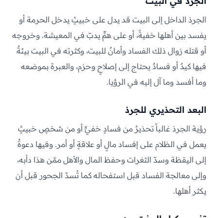
الجرذ في البيت
الجرذ الداخل إلى البيت قد يدل على خبيثٍ يدخل الحرمة أو
يفسد بين أهلها خفيةً، أو على همٍّ يدبّ في المعيشة. وخروجه
أو قتله زوال ذلك الفساد وأمانٌ للبيت، وكثرته في البيت بيئةٌ
فيها كيدٌ أو فسادٌ يحتاج إلى إصلاحٍ وحزم، والعبرة بموضعه
وما أفسد وما آل إليه في الرؤيا.
البعد التحذيري للجرذ
رؤية الجرذ غالباً تحذيرٌ من فسادٍ خفيٍّ أو من شخصٍ خبيثٍ
يعمل في الظلام على إفساد مالٍ أو علاقةٍ أو أمر. وفيها دعوةٌ
إلى اليقظة وسدّ الثغرات وحفظ المال والأهل ممّن هذا دأبه،
وإلى معالجة الفساد قبل استفحاله كما تُسدّ الجحور قبل أن
يكثر أهلها.