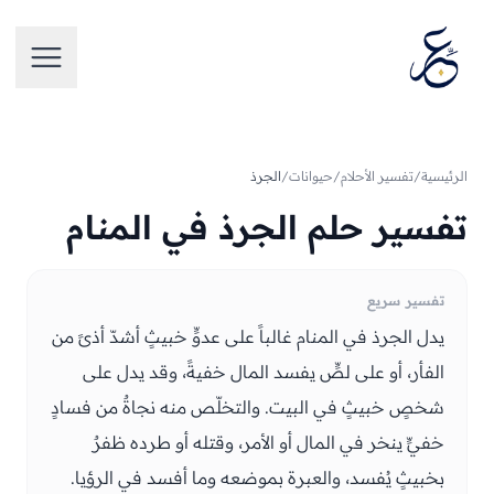
تخطَّ إلى المحتوى
فتح الق
الرئيسية
/
تفسير الأحلام
/
حيوانات
/
الجرذ
تفسير حلم الجرذ في المنام
تفسير سريع
يدل الجرذ في المنام غالباً على عدوٍّ خبيثٍ أشدّ أذىً من
الفأر، أو على لصٍّ يفسد المال خفيةً، وقد يدل على
شخصٍ خبيثٍ في البيت. والتخلّص منه نجاةٌ من فسادٍ
خفيٍّ ينخر في المال أو الأمر، وقتله أو طرده ظفرٌ
بخبيثٍ يُفسد، والعبرة بموضعه وما أفسد في الرؤيا.