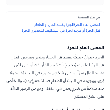
في هذه الصفحة
المعنى العام للجرذ
الجرذ يفسد المال أو الطعام
قتل الجرذ أو طرده
الجرذ في البيت
البعد التحذيري للجرذ
المعنى العام للجرذ
الجرذ حيوانٌ خبيثٌ يفسد في الخفاء وينخر ويقرض، فيدل
في الرؤيا على عدوٍّ خبيثٍ أشدّ من الفأر أذىً، أو على لصٍّ
يفسد المال سرّاً، أو على شخصٍ خبيثٍ في البيت يُفسد ولا
يُرى. ووجوده في البيت أو الطعام فسادٌ خفيٌّ يدبّ، والتخلّص
منه سلامةٌ من ضررٍ يعمل في الخفاء، وهو من الرموز الدالّة
على الشرّ المستتر.