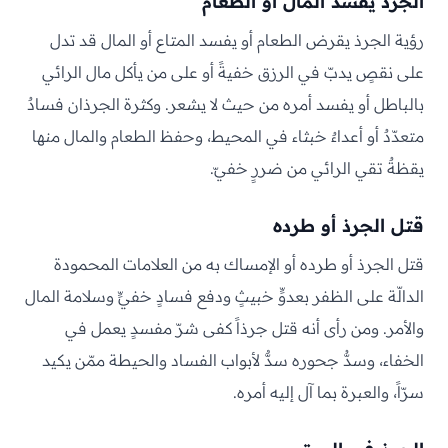
الجرذ يفسد المال أو الطعام
رؤية الجرذ يقرض الطعام أو يفسد المتاع أو المال قد تدل
على نقصٍ يدبّ في الرزق خفيةً أو على من يأكل مال الرائي
بالباطل أو يفسد أمره من حيث لا يشعر. وكثرة الجرذان فسادٌ
متعدّدٌ أو أعداءٌ خبثاء في المحيط، وحفظ الطعام والمال منها
يقظةٌ تقي الرائي من ضررٍ خفيّ.
قتل الجرذ أو طرده
قتل الجرذ أو طرده أو الإمساك به من العلامات المحمودة
الدالّة على الظفر بعدوٍّ خبيثٍ ودفع فسادٍ خفيٍّ وسلامة المال
والأمر. ومن رأى أنه قتل جرذاً كفى شرّ مفسدٍ يعمل في
الخفاء، وسدُّ جحوره سدٌّ لأبواب الفساد والحيطة ممّن يكيد
سرّاً، والعبرة بما آل إليه أمره.