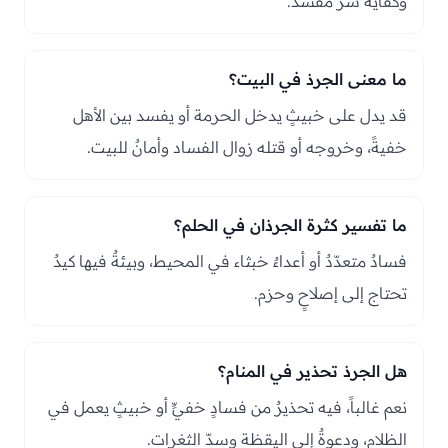
وكفايةُ شرّ مفسد.
ما معنى الجرذ في البيت؟
قد يدل على خبيثٍ يدخل الحرمة أو يفسد بين الأهل
خفيةً، وخروجه أو قتله زوال الفساد وأمانٌ للبيت.
ما تفسير كثرة الجرذان في الحلم؟
فسادٌ متعدّدٌ أو أعداءٌ خبثاء في المحيط، وبيئةٌ فيها كيدٌ
تحتاج إلى إصلاحٍ وحزم.
هل الجرذ تحذير في المنام؟
نعم غالباً، فيه تحذيرٌ من فسادٍ خفيٍّ أو خبيثٍ يعمل في
الظلام، ودعوةٌ إلى اليقظة وسدّ الثغرات.