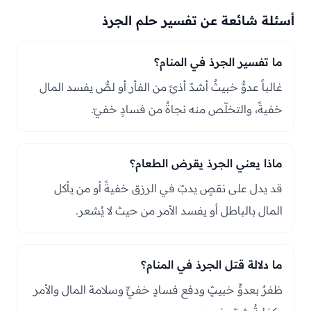
أسئلة شائعة عن تفسير حلم الجرذ
ما تفسير الجرذ في المنام؟
غالباً عدوٌّ خبيثٌ أشدّ أذىً من الفأر أو لصٌّ يفسد المال
خفيةً، والتخلّص منه نجاةٌ من فسادٍ خفيّ.
ماذا يعني الجرذ يقرض الطعام؟
قد يدل على نقصٍ يدبّ في الرزق خفيةً أو من يأكل
المال بالباطل أو يفسد الأمر من حيث لا يُشعر.
ما دلالة قتل الجرذ في المنام؟
ظفرٌ بعدوٍّ خبيثٍ ودفع فسادٍ خفيٍّ وسلامة المال والأمر