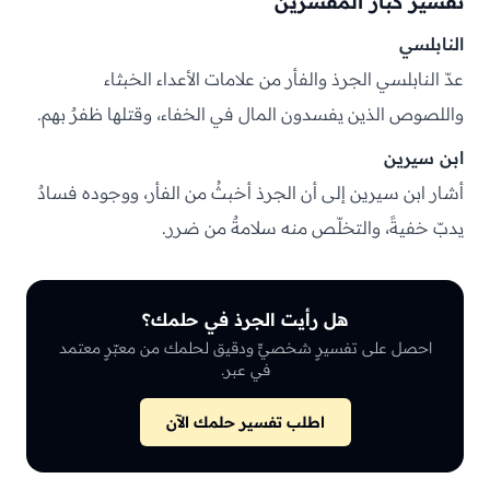
تفسير كبار المفسّرين
النابلسي
عدّ النابلسي الجرذ والفأر من علامات الأعداء الخبثاء
واللصوص الذين يفسدون المال في الخفاء، وقتلها ظفرٌ بهم.
ابن سيرين
أشار ابن سيرين إلى أن الجرذ أخبثُ من الفأر، ووجوده فسادٌ
يدبّ خفيةً، والتخلّص منه سلامةٌ من ضرر.
هل رأيت الجرذ في حلمك؟
احصل على تفسيرٍ شخصيٍّ ودقيق لحلمك من معبّرٍ معتمد
في عبر.
اطلب تفسير حلمك الآن