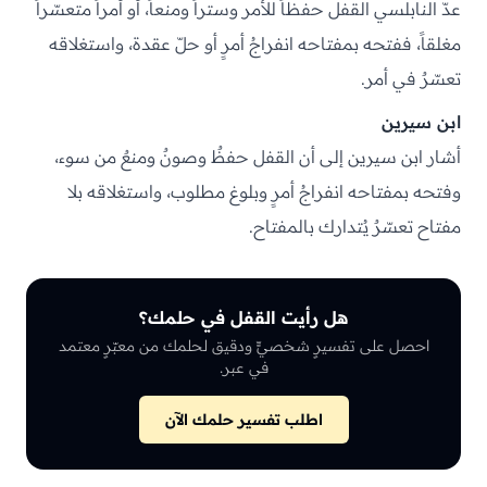
عدّ النابلسي القفل حفظاً للأمر وستراً ومنعاً، أو أمراً متعسّراً
مغلقاً، ففتحه بمفتاحه انفراجُ أمرٍ أو حلّ عقدة، واستغلاقه
تعسّرٌ في أمر.
ابن سيرين
أشار ابن سيرين إلى أن القفل حفظٌ وصونٌ ومنعٌ من سوء،
وفتحه بمفتاحه انفراجُ أمرٍ وبلوغ مطلوب، واستغلاقه بلا
مفتاح تعسّرٌ يُتدارك بالمفتاح.
هل رأيت القفل في حلمك؟
احصل على تفسيرٍ شخصيٍّ ودقيق لحلمك من معبّرٍ معتمد
في عبر.
اطلب تفسير حلمك الآن