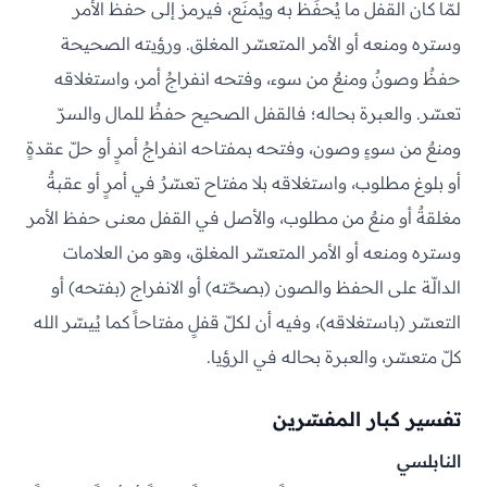
لمّا كان القفل ما يُحفَظ به ويُمنَع، فيرمز إلى حفظ الأمر
وستره ومنعه أو الأمر المتعسّر المغلق. ورؤيته الصحيحة
حفظٌ وصونٌ ومنعٌ من سوء، وفتحه انفراجُ أمر، واستغلاقه
تعسّر. والعبرة بحاله؛ فالقفل الصحيح حفظٌ للمال والسرّ
ومنعٌ من سوءٍ وصون، وفتحه بمفتاحه انفراجُ أمرٍ أو حلّ عقدةٍ
أو بلوغ مطلوب، واستغلاقه بلا مفتاح تعسّرٌ في أمرٍ أو عقبةٌ
مغلقةٌ أو منعٌ من مطلوب، والأصل في القفل معنى حفظ الأمر
وستره ومنعه أو الأمر المتعسّر المغلق، وهو من العلامات
الدالّة على الحفظ والصون (بصحّته) أو الانفراج (بفتحه) أو
التعسّر (باستغلاقه)، وفيه أن لكلّ قفلٍ مفتاحاً كما يُيسّر الله
كلّ متعسّر، والعبرة بحاله في الرؤيا.
تفسير كبار المفسّرين
النابلسي