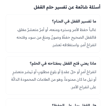
أسئلة شائعة عن تفسير حلم القفل
ما تفسير القفل في المنام؟
غالباً حفظ الأمر وستره ومنعه، أو أمرٌ متعسّرٌ مغلق،
فالقفل الصحيح حفظٌ وصونٌ ومنعٌ من سوء، وفتحه
انفراجُ أمر، واستغلاقه تعسّر.
ماذا يعني فتح القفل بمفتاحه في الحلم؟
انفراجُ أمرٍ أو حلّ عقدةٍ أو بلوغ مطلوبٍ أو تيسّر متعسّرٍ
أو نيل ما كان ممنوعاً، وهو من العلامات المحمودة الدالّة
على انفراج الأمر.
هل القفل يدل على الحفظ؟