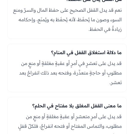
نعم قد يدل القفل الصحيح على حفظ المال والسرّ ومنع
السوء وصون ما يُحفَظ، لأنه يُحفَظ به ويُمنَع، وإحكامه
زيادةٌ في الحفظ.
ما دلالة استغلاق القفل في المنام؟
قد يدل على تعسّرٍ في أمرٍ أو عقبةٍ مغلقةٍ أو منعٍ من
مطلوبٍ أو حاجةٍ متعذّرة، وفتحه بعد ذلك انفراجٌ بعد
تعسّر.
ما معنى القفل المغلق بلا مفتاح في الحلم؟
قد يدل على أمرٍ متعسّرٍ أو عقبةٍ مغلقةٍ أو منعٍ من
مطلوب، والتماس المفتاح أو فتحه انفراجٌ، فلكلّ قفلٍ