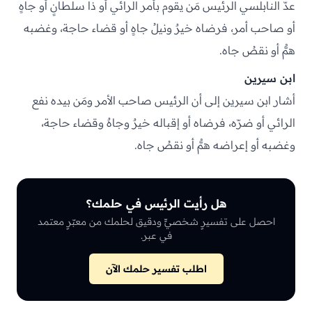
عدّ النابلسي الرئيس مَن يقوم بأمر الرائي أو ذا سلطانٍ أو جاهٍ
أو صاحب أمر، فرضاه خيرٌ ونيلُ جاهٍ أو قضاء حاجة، وغضبه
همٌّ أو نقصُ جاه.
ابن سيرين
أشار ابن سيرين إلى أن الرئيس صاحب الأمر ومَن بيده نفع
الرائي أو ضرّه، فرضاه أو إقباله خيرٌ وجاهٌ وقضاء حاجة،
وغضبه أو إعراضه همٌّ أو نقصُ جاه.
هل رأيت الرئيس في حلمك؟
احصل على تفسيرٍ شخصيٍّ ودقيق لحلمك من معبّرٍ معتمد
في عبر.
اطلب تفسير حلمك الآن